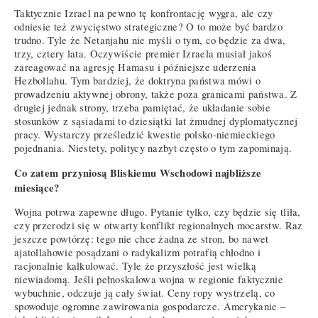
Taktycznie Izrael na pewno tę konfrontację wygra, ale czy
odniesie też zwycięstwo strategiczne? O to może być bardzo
trudno. Tyle że Netanjahu nie myśli o tym, co będzie za dwa,
trzy, cztery lata. Oczywiście premier Izraela musiał jakoś
zareagować na agresję Hamasu i późniejsze uderzenia
Hezbollahu. Tym bardziej, że doktryna państwa mówi o
prowadzeniu aktywnej obrony, także poza granicami państwa. Z
drugiej jednak strony, trzeba pamiętać, że układanie sobie
stosunków z sąsiadami to dziesiątki lat żmudnej dyplomatycznej
pracy. Wystarczy prześledzić kwestie polsko-niemieckiego
pojednania. Niestety, politycy nazbyt często o tym zapominają.
Co zatem przyniosą Bliskiemu Wschodowi najbliższe
miesiące?
Wojna potrwa zapewne długo. Pytanie tylko, czy będzie się tliła,
czy przerodzi się w otwarty konflikt regionalnych mocarstw. Raz
jeszcze powtórzę: tego nie chce żadna ze stron, bo nawet
ajatollahowie posądzani o radykalizm potrafią chłodno i
racjonalnie kalkulować. Tyle że przyszłość jest wielką
niewiadomą. Jeśli pełnoskalowa wojna w regionie faktycznie
wybuchnie, odczuje ją cały świat. Ceny ropy wystrzelą, co
spowoduje ogromne zawirowania gospodarcze. Amerykanie –