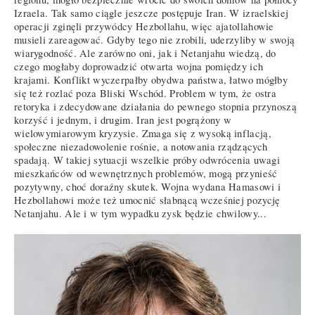
Izraela. Tak samo ciągle jeszcze postępuje Iran. W izraelskiej
operacji zginęli przywódcy Hezbollahu, więc ajatollahowie
musieli zareagować. Gdyby tego nie zrobili, uderzyliby w swoją
wiarygodność. Ale zarówno oni, jak i Netanjahu wiedzą, do
czego mogłaby doprowadzić otwarta wojna pomiędzy ich
krajami. Konflikt wyczerpałby obydwa państwa, łatwo mógłby
się też rozlać poza Bliski Wschód. Problem w tym, że ostra
retoryka i zdecydowane działania do pewnego stopnia przynoszą
korzyść i jednym, i drugim. Iran jest pogrążony w
wielowymiarowym kryzysie. Zmaga się z wysoką inflacją,
społeczne niezadowolenie rośnie, a notowania rządzących
spadają. W takiej sytuacji wszelkie próby odwrócenia uwagi
mieszkańców od wewnętrznych problemów, mogą przynieść
pozytywny, choć doraźny skutek. Wojna wydana Hamasowi i
Hezbollahowi może też umocnić słabnącą wcześniej pozycję
Netanjahu. Ale i w tym wypadku zysk będzie chwilowy...