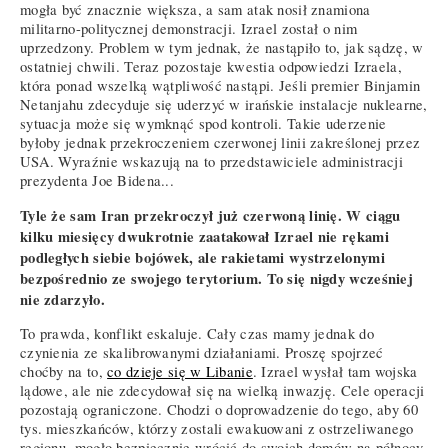
mogła być znacznie większa, a sam atak nosił znamiona
militarno-politycznej demonstracji. Izrael został o nim
uprzedzony. Problem w tym jednak, że nastąpiło to, jak sądzę, w
ostatniej chwili. Teraz pozostaje kwestia odpowiedzi Izraela,
która ponad wszelką wątpliwość nastąpi. Jeśli premier Binjamin
Netanjahu zdecyduje się uderzyć w irańskie instalacje nuklearne,
sytuacja może się wymknąć spod kontroli. Takie uderzenie
byłoby jednak przekroczeniem czerwonej linii zakreślonej przez
USA. Wyraźnie wskazują na to przedstawiciele administracji
prezydenta Joe Bidena...
Tyle że sam Iran przekroczył już czerwoną linię. W ciągu
kilku miesięcy dwukrotnie zaatakował Izrael nie rękami
podległych siebie bojówek, ale rakietami wystrzelonymi
bezpośrednio ze swojego terytorium. To się nigdy wcześniej
nie zdarzyło.
To prawda, konflikt eskaluje. Cały czas mamy jednak do
czynienia ze skalibrowanymi działaniami. Proszę spojrzeć
choćby na to,
co dzieje się w Libanie
. Izrael wysłał tam wojska
lądowe, ale nie zdecydował się na wielką inwazję. Cele operacji
pozostają ograniczone. Chodzi o doprowadzenie do tego, aby 60
tys. mieszkańców, którzy zostali ewakuowani z ostrzeliwanego
regionu, mogło bezpiecznie wrócić do swoich domów na północy