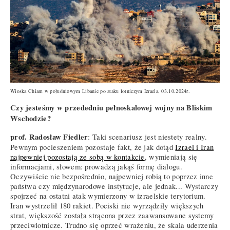
Wioska Chiam w południowym Libanie po ataku lotniczym Izraela, 03.10.2024r.
Czy jesteśmy w przededniu pełnoskalowej wojny na Bliskim
Wschodzie?
prof. Radosław Fiedler
: Taki scenariusz jest niestety realny.
Pewnym pocieszeniem pozostaje fakt, że jak dotąd
Izrael i Iran
najpewniej pozostają ze sobą w kontakcie
, wymieniają się
informacjami, słowem: prowadzą jakąś formę dialogu.
Oczywiście nie bezpośrednio, najpewniej robią to poprzez inne
państwa czy międzynarodowe instytucje, ale jednak... Wystarczy
spojrzeć na ostatni atak wymierzony w izraelskie terytorium.
Iran wystrzelił 180 rakiet. Pociski nie wyrządziły większych
strat, większość została strącona przez zaawansowane systemy
przeciwlotnicze. Trudno się oprzeć wrażeniu, że skala uderzenia