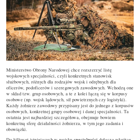
Ministerstwo Obrony Narodowej chce rozszerzyć listę
wojskowych specjalności, czyli konkretnych stanowisk
służbowych, różnych dla rodzajów wojsk i odrębnych dla
oficerów, podoficerów i szeregowych zawodowych. Wchodzą one
w skład tzw. grup osobowych, a te z kolei łączą się w korpusy
osobowe (np. wojsk lądowych, sił powietrznych czy logistyki).
Każdy żołnierz zawodowy przypisany jest do jednego z korpusów
osobowych, konkretnej grupy osobowej i danej specjalności. Ta
ostatnia jest najbardziej szczegółowa, obejmuje bowiem
konkretną sferę działalności żołnierza, w tym jego zadania i
obowiązki.
Do kilkuset istniejących w wojsku
specjalności
dołączą wkrótce