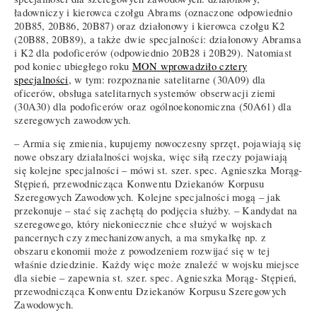
ładowniczy i kierowca czołgu Abrams (oznaczone odpowiednio
20B85, 20B86, 20B87) oraz działonowy i kierowca czołgu K2
(20B88, 20B89), a także dwie specjalności: działonowy Abramsa
i K2 dla podoficerów (odpowiednio 20B28 i 20B29). Natomiast
pod koniec ubiegłego roku
MON wprowadziło cztery
specjalności
, w tym: rozpoznanie satelitarne (30A09) dla
oficerów, obsługa satelitarnych systemów obserwacji ziemi
(30A30) dla podoficerów oraz ogólnoekonomiczna (50A61) dla
szeregowych zawodowych.
– Armia się zmienia, kupujemy nowoczesny sprzęt, pojawiają się
nowe obszary działalności wojska, więc siłą rzeczy pojawiają
się kolejne specjalności – mówi st. szer. spec. Agnieszka Morąg-
Stępień, przewodnicząca Konwentu Dziekanów Korpusu
Szeregowych Zawodowych. Kolejne specjalności mogą – jak
przekonuje – stać się zachętą do podjęcia służby. – Kandydat na
szeregowego, który niekoniecznie chce służyć w wojskach
pancernych czy zmechanizowanych, a ma smykałkę np. z
obszaru ekonomii może z powodzeniem rozwijać się w tej
właśnie dziedzinie. Każdy więc może znaleźć w wojsku miejsce
dla siebie – zapewnia st. szer. spec. Agnieszka Morąg- Stępień,
przewodnicząca Konwentu Dziekanów Korpusu Szeregowych
Zawodowych.