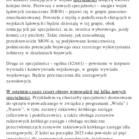
kolejne dwie. Pierwsza z nowych specjalności – snajper wojsk
lądowych (oznaczenie 20B30) – pojawi się w grupie pancerno-
zmechanizowanej. Powstała z myślą o podoficerach służących w
wojskach lądowych i będzie dziesiątą w tej grupie, obok
istniejących już specjalności, m.in. strzelca wyborowego, jazdy
konnej czy piechoty. Takie zmiany, jak uzasadniają
przedstawiciele MON-u, są podyktowane koniecznością
podniesienia potencjału bojowego oraz szerszego wykorzystania
żołnierzy w działaniach bojowych.
Druga ze specjalności – ogólna (42A61) – powstanie w korpusie
wywiadu i kontrwywiadu wojskowego, w grupie wywiadu
wojskowego. Będzie przeznaczona dla szeregowych
zawodowych.
W ostatnim czasie resort obrony wprowadził już kilka nowych
specjalności
. Przykładem są chociażby specjalności dostosowane
do sprzętu wprowadzanego w związku z programami „Wisła” i
„Narew”, w tym: zestawy rakietowe krótkiego zasięgu
(oficerowie i podoficerowie), a także obsługa zestawów
rakietowych krótkiego zasięgu i obsługa techniczna
przeciwlotniczych zestawów rakietowych krótkiego zasięgu (dla
szeregowych). Z kolei na początku 2023 roku powstało aż pięć
specjalności dla szeregowych zawodowych: działonowy,