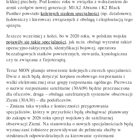
lekkiej piechoty. Pod koniec roku w związku z wdrażaniem do
armii czołgów nowej generacji: M1A2 Abrams i K2 Black
Panther powstało
kolejnych siedem specjalności
(np. działonowy,
ładowniczy i kierowca) związanych z obsługą i eksploatacją tego
sprzętu.
Jeszcze wcześniej z kolei, bo w 2020 roku, w polskim wojsku
pojawiły się takie specjalności
, jak m.in. obsługi wyrzutni rakiet
operacyjno-taktycznych, identyfikacji bojowej, operatora
bezzałogowych statków powietrznych, stewarda, kynologiczna
czy ta związana z fizjoterapią.
Teraz MON planuje utworzenie kolejnych czterech specjalności.
Dwie z nich będą dotyczyć korpusu osobowego rozpoznania i
walki elektronicznej oraz grupy rozpoznania ogólnego. Pierwsza
o nazwie rozpoznanie satelitarne (30A09) będzie przeznaczona
dla oficerów, druga – obsługa satelitarnych systemów obserwacji
Ziemi (30A30) – dla podoficerów.
– Zmiana taka wynika z konieczności przygotowania
specjalistów, którzy w przyszłości będą obsługiwać planowany
do zakupu w 2026 roku sprzęt wojskowy do satelitarnej
obserwacji Ziemi. Na stanowiska o nowych specjalnościach będą
wyznaczani żołnierze przewidywani do pełnienia służby w
strukturach odpowiedzialnych za kierowanie systemami