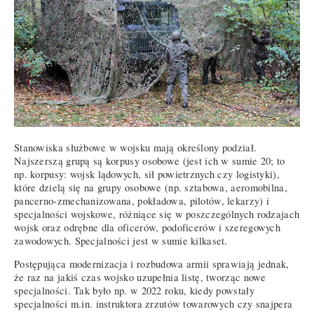
Stanowiska służbowe w wojsku mają określony podział.
Najszerszą grupą są korpusy osobowe (jest ich w sumie 20; to
np. korpusy: wojsk lądowych, sił powietrznych czy logistyki),
które dzielą się na grupy osobowe (np. sztabowa, aeromobilna,
pancerno-zmechanizowana, pokładowa, pilotów, lekarzy) i
specjalności wojskowe, różniące się w poszczególnych rodzajach
wojsk oraz odrębne dla oficerów, podoficerów i szeregowych
zawodowych. Specjalności jest w sumie kilkaset.
Postępująca modernizacja i rozbudowa armii sprawiają jednak,
że raz na jakiś czas wojsko uzupełnia listę, tworząc nowe
specjalności. Tak było np. w 2022 roku, kiedy powstały
specjalności m.in. instruktora zrzutów towarowych czy snajpera