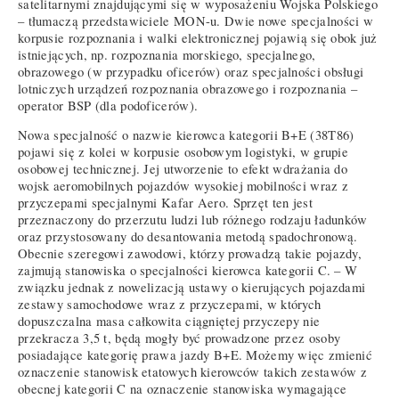
satelitarnymi znajdującymi się w wyposażeniu Wojska Polskiego
– tłumaczą przedstawiciele MON-u. Dwie nowe specjalności w
korpusie rozpoznania i walki elektronicznej pojawią się obok już
istniejących, np. rozpoznania morskiego, specjalnego,
obrazowego (w przypadku oficerów) oraz specjalności obsługi
lotniczych urządzeń rozpoznania obrazowego i rozpoznania –
operator BSP (dla podoficerów).
Nowa specjalność o nazwie kierowca kategorii B+E (38T86)
pojawi się z kolei w korpusie osobowym logistyki, w grupie
osobowej technicznej. Jej utworzenie to efekt wdrażania do
wojsk aeromobilnych pojazdów wysokiej mobilności wraz z
przyczepami specjalnymi Kafar Aero. Sprzęt ten jest
przeznaczony do przerzutu ludzi lub różnego rodzaju ładunków
oraz przystosowany do desantowania metodą spadochronową.
Obecnie szeregowi zawodowi, którzy prowadzą takie pojazdy,
zajmują stanowiska o specjalności kierowca kategorii C. – W
związku jednak z nowelizacją ustawy o kierujących pojazdami
zestawy samochodowe wraz z przyczepami, w których
dopuszczalna masa całkowita ciągniętej przyczepy nie
przekracza 3,5 t, będą mogły być prowadzone przez osoby
posiadające kategorię prawa jazdy B+E. Możemy więc zmienić
oznaczenie stanowisk etatowych kierowców takich zestawów z
obecnej kategorii C na oznaczenie stanowiska wymagające