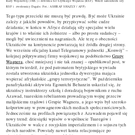
Rady Wojskowej (TMC) i dowódca Sił Szybkiego Wsparcia (RSF). Wokół samochodu siły
RSF i zwolennicy Dagalo. Fot.: ASHRAF SHAZLY / AFP)
Tego typu przecieki nie muszą być prawdą. Być może Ukrainie
zależy z jakichś powodów, by przypisywać sobie cudze
działania; w końcu w Afryce działają siły specjalne wielu
krajów i to właśnie ich żołnierze – albo po prostu sudańscy –
mogli być uwiecznieni na nagraniach. Ale tezę o obecności
Ukraińców na kontynencie powtarzają też źródła drugiej strony.
We wrześniu oficjalny kanał Telegramowy jednostki „Konwój” –
kolejnej półprywatnej firmy wojskowej na podobieństwo
Grupy
Wagnera
, choć mniejszej i nie tak znanej – opublikował post, w
którym twierdził, że pod patronatem brytyjskiego wywiadu
została utworzona ukraińska jednostka dywersyjna mająca
wspierać afrykańskie „grupy terrorystyczne”. W październiku
panafrykański aktywista Egountchi Behanzin uskarżał się, że
ukraińscy instruktorzy szkolą i doradzają bojownikom z ruchu
Azawad, tuareskim rebeliantom prowadzącym wojnę przeciw
malijskiemu rządowi i Grupie Wagnera, a jego wpis był szeroko
kolportowany w prowagnerowskich mediach społecznościowych.
Jednocześnie na profilach powiązanych z Azawadem pojawił się
nowy trend: dziesiątki wpisów o wspólnocie Tuaregów i
Ukraińców w walce z rosyjskim imperializmem i o sojuszu tych
dwóch narodów. Powstały nawet konta relacjonujące po