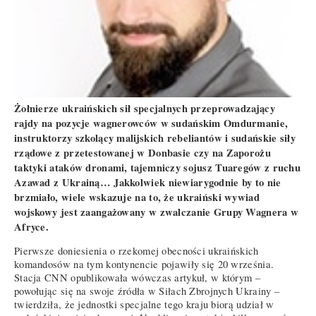
Żołnierze ukraińskich sił specjalnych przeprowadzający
rajdy na pozycje wagnerowców w sudańskim Omdurmanie,
instruktorzy szkolący malijskich rebeliantów i sudańskie siły
rządowe z przetestowanej w Donbasie czy na Zaporożu
taktyki ataków dronami, tajemniczy sojusz Tuaregów z ruchu
Azawad z Ukrainą… Jakkolwiek niewiarygodnie by to nie
brzmiało, wiele wskazuje na to, że ukraiński wywiad
wojskowy jest zaangażowany w zwalczanie Grupy Wagnera w
Afryce.
Pierwsze doniesienia o rzekomej obecności ukraińskich
komandosów na tym kontynencie pojawiły się 20 września.
Stacja CNN opublikowała wówczas artykuł, w którym –
powołując się na swoje źródła w Siłach Zbrojnych Ukrainy –
twierdziła, że jednostki specjalne tego kraju biorą udział w