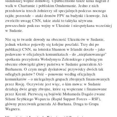
sudańskiej wojnie domowej. Upubliczniono także kilka nagrań z
walk w Chartumie i pobliskim Omdurmanie. Jedno z nich
przedstawia trzech żołnierzy sił specjalnych podczas nocnego
rajdu; pozostałe – ataki dronów FPV na budynki i konwoje. Jak
zwróciło uwagę CNN, takie ataki to taktyka używana
powszechnie podczas wojny w Ukrainie i niespotykana wcześniej
w Sudanie.
Nie są to twarde dowody na obecność Ukraińców w Sudanie,
jednak wkrótce pojawiły się kolejne poszlaki. Trzy dni po
publikacji CNN, na lotnisku Shannon w Irlandii doszło – jako
podawano w oficjalnych komunikatach – do „nieplanowanego”
spotkania prezydenta Wołodymyra Zełenskiego z pełniącym
obecnie obowiązki głowy państwa w Sudanie generałem Al-
Burhanem. O czym mogli dyskutować przywódcy dwóch tak
odległych państw? Otóż – ponownie według oficjalnych
komunikatów – o nielegalnych grupach zbrojnych finansowanych
przez Rosję. Oczywiste jest więc, o kim mowa: w Sudanie
działają dwie grupy zbrojne, które są wspierane i finansowane
przez Kreml. Pierwszą są bojówki Mohameda Dagalo zwane
Siłami Szybkiego Wsparcia (Rapid Support Forces – RSF),
główny przeciwnik generała Al-Burhana. Druga to Grupa
Wagnera.