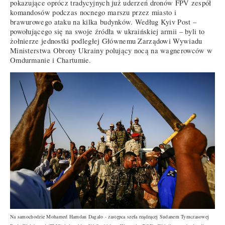
pokazujące oprócz tradycyjnych już uderzeń dronów FPV zespół
komandosów podczas nocnego marszu przez miasto i
brawurowego ataku na kilka budynków. Według Kyiv Post –
powołującego się na swoje źródła w ukraińskiej armii – byli to
żołnierze jednostki podległej Głównemu Zarządowi Wywiadu
Ministerstwa Obrony Ukrainy polujący nocą na wagnerowców w
Omdurmanie i Chartumie.
Na samochodzie Mohamed Hamdan Dagalo - zastępca szefa rządzącej Sudanem Tymczasowej