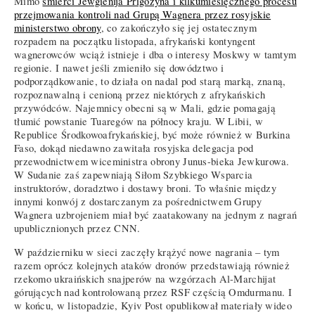
Mimo
śmierci Jewgienija Prigożyna i kilkumiesięcznego procesu
przejmowania kontroli nad Grupą Wagnera przez rosyjskie
ministerstwo obrony
, co zakończyło się jej ostatecznym
rozpadem na początku listopada, afrykański kontyngent
wagnerowców wciąż istnieje i dba o interesy Moskwy w tamtym
regionie. I nawet jeśli zmieniło się dowództwo i
podporządkowanie, to działa on nadal pod starą marką, znaną,
rozpoznawalną i cenioną przez niektórych z afrykańskich
przywódców. Najemnicy obecni są w Mali, gdzie pomagają
tłumić powstanie Tuaregów na północy kraju. W Libii, w
Republice Środkowoafrykańskiej, być może również w Burkina
Faso, dokąd niedawno zawitała rosyjska delegacja pod
przewodnictwem wiceministra obrony Junus-bieka Jewkurowa.
W Sudanie zaś zapewniają Siłom Szybkiego Wsparcia
instruktorów, doradztwo i dostawy broni. To właśnie między
innymi konwój z dostarczanym za pośrednictwem Grupy
Wagnera uzbrojeniem miał być zaatakowany na jednym z nagrań
upublicznionych przez CNN.
W październiku w sieci zaczęły krążyć nowe nagrania – tym
razem oprócz kolejnych ataków dronów przedstawiają również
rzekomo ukraińskich snajperów na wzgórzach Al-Marchijat
górujących nad kontrolowaną przez RSF częścią Omdurmanu. I
w końcu, w listopadzie, Kyiv Post opublikował materiały wideo