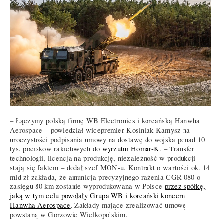
– Łączymy polską firmę WB Electronics i koreańską Hanwha
Aerospace – powiedział wicepremier Kosiniak-Kamysz na
uroczystości podpisania umowy na dostawę do wojska ponad 10
tys. pocisków rakietowych do
wyrzutni Homar-K
. – Transfer
technologii, licencja na produkcję, niezależność w produkcji
stają się faktem – dodał szef MON-u. Kontrakt o wartości ok. 14
mld zł zakłada, że amunicja precyzyjnego rażenia CGR-080 o
zasięgu 80 km zostanie wyprodukowana w Polsce
przez spółkę,
jaką w tym celu powołały Grupa WB i koreański koncern
Hanwha Aerospace
. Zakłady mające zrealizować umowę
powstaną w Gorzowie Wielkopolskim.