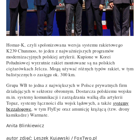
Homar-K, czyli spolonizowana wersja systemu rakietowego
K239 Chunmoo, to jeden z najważniejszych programów
modernizacyjnych polskiej artylerii. Kupione w Korei
Południowej wyrzutnie rakiet montowane są na polskich
ciężarówkach Jelcza. Mogą używać różnych typów rakiet, w tym
balistycznych o zasięgu ok. 300 km.
Grupa WB to jedna z największych w Polsce prywatnych firm
działających w sektorze obronnym. Dostarcza polskiemu wojsku
m.in. systemy komunikacji i zarządzania walką dla artylerii
Topaz, systemy łączności dla wojsk lądowych, a także
systemy
bezzałogowe
, w tym FlyEye oraz amunicję krążącą (tzw. drony
kamikadze) Warmate.
Anita Blinkiewicz
autor zdjęć: Leszek Kujawski / FoxTwo.pl