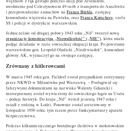
więźniów z rąk gestapo podczas akcji pod Arsenałem,
uwolnienie pod Celestynowem 49 osób z transportu do Auschwitz
i przeprowadzenie zamachów na
Franza Bürkla
, zastępcę
komendanta więzienia na Pawiaku, oraz
Franza Kutscherę
, szefa
SS i policji w dystrykcie warszawskim.
Jednocześnie od drugiej połowy 1943 roku „Nil” tworzył nową
organizację konspiracyjną „Niepodległość” („NIE”)
, która miała
podjąć działanie w razie sowieckiej okupacji kraju. Po powstaniu
warszawskim gen. Leopold Okulicki „Niedźwiadek”, komendant
główny AK, wyznaczył go na swojego zastępcę.
Zrównany z hitlerowcami
W marcu 1945 roku gen. Fieldorf został przypadkiem zatrzymany
przez NKWD w Milanówku pod Warszawą. – Posługiwał się
fałszywymi dokumentami na nazwisko Walenty Gdanicki i
nierozpoznany został wywieziony do sowieckiego łagru na Uralu
– podaje historyk. Do kraju „Nil” wrócił jesienią 1947 roku i
osiadł z rodziną w Łodzi. Ponownie został aresztowany w
listopadzie 1950 roku, tym razem przez funkcjonariuszy aparatu
bezpieczeństwa.
Podczas kilkumiesięcznego brutalnego śledztwa w mokotowskim