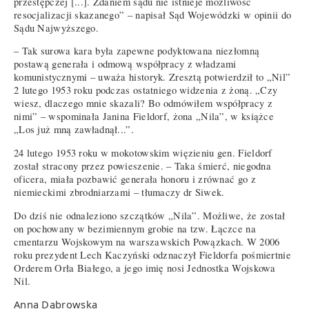
przestępczej [...]. Zdaniem sądu nie istnieje możliwość
resocjalizacji skazanego” – napisał Sąd Wojewódzki w opinii do
Sądu Najwyższego.
– Tak surowa kara była zapewne podyktowana niezłomną
postawą generała i odmową współpracy z władzami
komunistycznymi – uważa historyk. Zresztą potwierdził to „Nil”
2 lutego 1953 roku podczas ostatniego widzenia z żoną. „Czy
wiesz, dlaczego mnie skazali? Bo odmówiłem współpracy z
nimi” – wspominała Janina Fieldorf, żona „Nila”, w książce
„Los już mną zawładnął...”.
24 lutego 1953 roku w mokotowskim więzieniu gen. Fieldorf
został stracony przez powieszenie. – Taka śmierć, niegodna
oficera, miała pozbawić generała honoru i zrównać go z
niemieckimi zbrodniarzami – tłumaczy dr Siwek.
Do dziś nie odnaleziono szczątków „Nila”. Możliwe, że został
on pochowany w bezimiennym grobie na tzw. Łączce na
cmentarzu Wojskowym na warszawskich Powązkach. W 2006
roku prezydent Lech Kaczyński odznaczył Fieldorfa pośmiertnie
Orderem Orła Białego, a jego imię nosi Jednostka Wojskowa
Nil.
Anna Dąbrowska