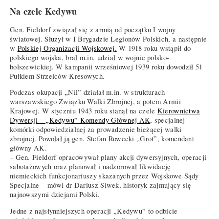
Na czele Kedywu
Gen. Fieldorf związał się z armią od początku I wojny
światowej. Służył w I Brygadzie Legionów Polskich, a następnie
w
Polskiej Organizacji Wojskowej.
W 1918 roku wstąpił do
polskiego wojska, brał m.in. udział w wojnie polsko-
bolszewickiej. W kampanii wrześniowej 1939 roku dowodził 51
Pułkiem Strzelców Kresowych.
Podczas okupacji „Nil” działał m.in. w strukturach
warszawskiego Związku Walki Zbrojnej, a potem Armii
Krajowej. W styczniu 1943 roku stanął na czele
Kierownictwa
Dywersji – „Kedywu” Komendy Głównej AK
, specjalnej
komórki odpowiedzialnej za prowadzenie bieżącej walki
zbrojnej. Powołał ją gen. Stefan Rowecki „Grot”, komendant
główny AK.
– Gen. Fieldorf opracowywał plany akcji dywersyjnych, operacji
sabotażowych oraz planował i nadzorował likwidację
niemieckich funkcjonariuszy skazanych przez Wojskowe Sądy
Specjalne – mówi dr Dariusz Siwek, historyk zajmujący się
najnowszymi dziejami Polski.
Jedne z najsłynniejszych operacji „Kedywu” to odbicie