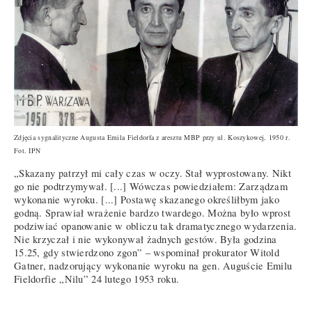
Zdjęcia sygnalityczne Augusta Emila Fieldorfa z aresztu MBP przy ul. Koszykowej, 1950 r.
Fot. IPN
„Skazany patrzył mi cały czas w oczy. Stał wyprostowany. Nikt
go nie podtrzymywał. [...] Wówczas powiedziałem: Zarządzam
wykonanie wyroku. [...] Postawę skazanego określiłbym jako
godną. Sprawiał wrażenie bardzo twardego. Można było wprost
podziwiać opanowanie w obliczu tak dramatycznego wydarzenia.
Nie krzyczał i nie wykonywał żadnych gestów. Była godzina
15.25, gdy stwierdzono zgon” – wspominał prokurator Witold
Gatner, nadzorujący wykonanie wyroku na gen. Auguście Emilu
Fieldorfie „Nilu” 24 lutego 1953 roku.