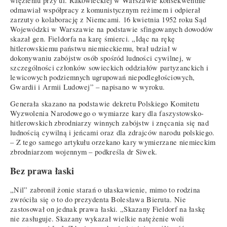
więzieniu przy ul. Rakowieckiej w Warszawie konsekwentnie
odmawiał współpracy z komunistycznym reżimem i odpierał
zarzuty o kolaborację z Niemcami. 16 kwietnia 1952 roku Sąd
Wojewódzki w Warszawie na podstawie sfingowanych dowodów
skazał gen. Fieldorfa na karę śmierci. „Idąc na rękę
hitlerowskiemu państwu niemieckiemu, brał udział w
dokonywaniu zabójstw osób spośród ludności cywilnej, w
szczególności członków sowieckich oddziałów partyzanckich i
lewicowych podziemnych ugrupowań niepodległościowych,
Gwardii i Armii Ludowej” – napisano w wyroku.
Generała skazano na podstawie dekretu Polskiego Komitetu
Wyzwolenia Narodowego o wymiarze kary dla faszystowsko-
hitlerowskich zbrodniarzy winnych zabójstw i znęcania się nad
ludnością cywilną i jeńcami oraz dla zdrajców narodu polskiego.
– Z tego samego artykułu orzekano kary wymierzane niemieckim
zbrodniarzom wojennym – podkreśla dr Siwek.
Bez prawa łaski
„Nil” zabronił żonie starań o ułaskawienie, mimo to rodzina
zwróciła się o to do prezydenta Bolesława Bieruta. Nie
zastosował on jednak prawa łaski. „Skazany Fieldorf na łaskę
nie zasługuje. Skazany wykazał wielkie natężenie woli