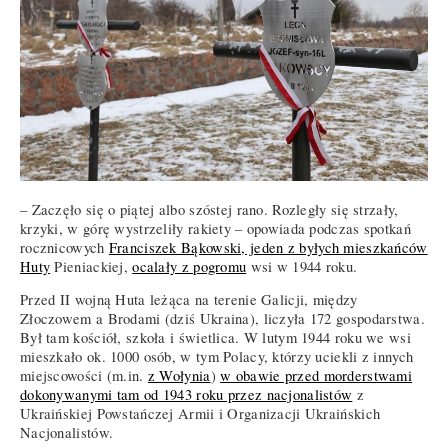
– Zaczęło się o piątej albo szóstej rano. Rozległy się strzały,
krzyki, w górę wystrzeliły rakiety – opowiada podczas spotkań
rocznicowych
Franciszek Bąkowski, jeden z byłych mieszkańców
Huty
Pieniackiej,
ocalały z pogromu
wsi w 1944 roku.
Przed II wojną Huta leżąca na terenie Galicji, między
Złoczowem a Brodami (dziś Ukraina), liczyła 172 gospodarstwa.
Był tam kościół, szkoła i świetlica. W lutym 1944 roku we wsi
mieszkało ok. 1000 osób, w tym Polacy, którzy uciekli z innych
miejscowości (m.in.
z Wołynia
)
w obawie przed morderstwami
dokonywanymi tam od 1943 roku przez nacjonalistów
z
Ukraińskiej Powstańczej Armii i Organizacji Ukraińskich
Nacjonalistów.