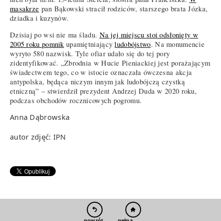
masakrze
pan Bąkowski stracił rodziców, starszego brata Józka,
dziadka i kuzynów.
Dzisiaj po wsi nie ma śladu.
Na jej miejscu stoi odsłonięty w
2005 roku pomnik
upamiętniający
ludobójstwo
. Na monumencie
wyryto 580 nazwisk. Tyle ofiar udało się do tej pory
zidentyfikować. „Zbrodnia w Hucie Pieniackiej jest porażającym
świadectwem tego, co w istocie oznaczała ówczesna akcja
antypolska, będąca niczym innym jak ludobójczą czystką
etniczną” – stwierdził prezydent Andrzej Duda w 2020 roku,
podczas obchodów rocznicowych pogromu.
Anna Dąbrowska
autor zdjęć: IPN
pełna wersja
powrót