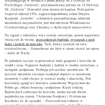
stacjonującego w Brodach 4 pułku policji SS z Dywizji SS
Freiwilligen „Galizien", przemianowanej później na 14 Dywizję
SS „Galizien”. Dowodził nimi niemiecki kapitan. Policjantów
wspierał oddział UPA, najprawdopodobniej sotnia Dmytra
Karpenki „Jastruba”, członkowie paramilitarnego oddziału
ukraińskich nacjonalistów pod dowództwem Włodzimierza
Czerniawskiego oraz Ukraińcy z okolicznych miejscowości.
Na sygnał z rakietnicy wieś została ostrzelana, potem napastnicy
wkroczyli do wioski,
przeszukiwali budynki, wyciągali z nich
ludzi i pędzili do kościoła
. Tych, którzy uciekali od razu
rozstrzeliwano. – Samoobrona nie była w stanie stawić im oporu
– mówi dr Tracki.
Po południu zaczęto wyprowadzać ludzi grupami z kościoła do
stodół i szop. Najpierw budynki z ludźmi w środku ostrzelano, a
następnie podpalano. Próbujących uciekać mordowano. W
kościele ukraiński esesman rozdeptał dopiero co narodzone
niemowlę i zabił chcące je ratować matkę i akuszerkę. Pod
kościołem zginął też dowódca samoobrony Wojciechowski.
Pobito go, oblano benzyną i podpalono. Kiedy rodzinę
Bąkowskich zabierano do kościoła, matka kazała dwóm
najmłodszym synom: 7-letniemu Frankowi i 10-letniemu
Kazikowi iść do sąsiadki. – Przyszedł tam żołnierz w