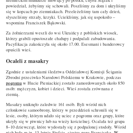
niemieckim mundurze mówiący po polsku, chyba Ślązak i
powiedział, żebyśmy się schowali. Poszliśmy za dom i ukryliśmy
się w kopcach po ziemniakach. Przeleżeliśmy tam cały dzień,
słyszeliśmy strzały, krzyki. Uciekliśmy, jak się uspokoiło –
wspomina Franciszek Bąkowski.
Za żołnierzami weszli do wsi Ukraińcy z pobliskich wiosek,
którzy grabili opustoszałe chałupy i podpalali zabudowania.
Pacyfikacja zakończyła się około 17.00. Esesmani i banderowcy
opuścili wieś.
Ocaleli z masakry
Zgodnie z ustaleniami śledztwa Oddziałowej Komisji Ścigania
Zbrodni przeciwko Narodowi Polskiemu w Krakowie, podczas
pogromu
w Hucie Pieniackiej zostało zamordowanych około 850
osób: mężczyzn, kobiet i dzieci. Wieś została zrównana z
ziemią.
Masakry uniknęło zaledwie 161 osób. Byli wśród nich
członkowie samoobrony, którzy w przeddzień schronili się w
lesie, osoby, którym udało się uciec z pogromu oraz grupy, które
ukryły się w piwnicy lub na wieży kościelnej. Ocalała też grupa
8–10 dziewcząt, które wydostały się z podpalonej stodoły. Wśród
nich była m.in. 13-letnia Stefcia, siostra pana Franciszka.
W