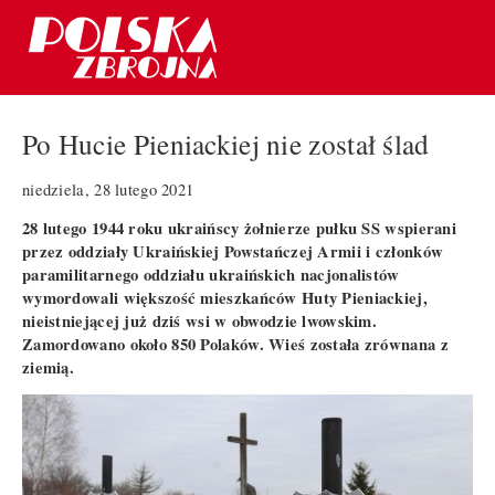
Po Hucie Pieniackiej nie został ślad
niedziela, 28 lutego 2021
28 lutego 1944 roku ukraińscy żołnierze pułku SS wspierani
przez oddziały Ukraińskiej Powstańczej Armii i członków
paramilitarnego oddziału ukraińskich nacjonalistów
wymordowali większość mieszkańców Huty Pieniackiej,
nieistniejącej już dziś wsi w obwodzie lwowskim.
Zamordowano około 850 Polaków. Wieś została zrównana z
ziemią.