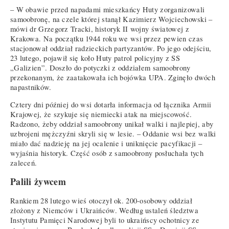
– W obawie przed napadami mieszkańcy Huty zorganizowali
samoobronę, na czele której stanął Kazimierz Wojciechowski –
mówi dr Grzegorz Tracki, historyk II wojny światowej z
Krakowa. Na początku 1944 roku we wsi przez pewien czas
stacjonował oddział radzieckich partyzantów. Po jego odejściu,
23 lutego, pojawił się koło Huty patrol policyjny z SS
„Galizien”. Doszło do potyczki z oddziałem samoobrony
przekonanym, że zaatakowała ich bojówka UPA. Zginęło dwóch
napastników.
Cztery dni później do wsi dotarła informacja od łącznika Armii
Krajowej, że szykuje się niemiecki atak na miejscowość.
Radzono, żeby oddział samoobrony unikał walki i najlepiej, aby
uzbrojeni mężczyźni skryli się w lesie. – Oddanie wsi bez walki
miało dać nadzieję na jej ocalenie i uniknięcie pacyfikacji –
wyjaśnia historyk. Część osób z samoobrony posłuchała tych
zaleceń.
Palili żywcem
Rankiem 28 lutego wieś otoczył ok. 200-osobowy oddział
złożony z Niemców i Ukraińców. Według ustaleń śledztwa
Instytutu Pamięci Narodowej byli to ukraińscy ochotnicy ze