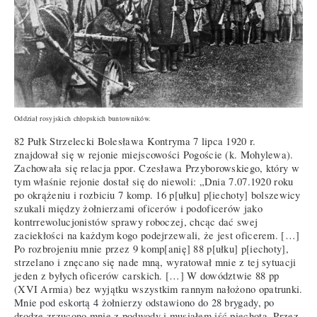
Oddział rosyjskich chłopskich buntowników.
82 Pułk Strzelecki Bolesława Kontryma 7 lipca 1920 r.
znajdował się w rejonie miejscowości Pogoście (k. Mohylewa).
Zachowała się relacja ppor. Czesława Przyborowskiego, który w
tym właśnie rejonie dostał się do niewoli: „Dnia 7.07.1920 roku
po okrążeniu i rozbiciu 7 komp. 16 p[ułku] p[iechoty] bolszewicy
szukali między żołnierzami oficerów i podoficerów jako
kontrrewolucjonistów sprawy roboczej, chcąc dać swej
zaciekłości na każdym kogo podejrzewali, że jest oficerem. […]
Po rozbrojeniu mnie przez 9 komp[anię] 88 p[ułku] p[iechoty],
strzelano i znęcano się nade mną, wyratował mnie z tej sytuacji
jeden z byłych oficerów carskich. […] W dowództwie 88 pp
(XVI Armia) bez wyjątku wszystkim rannym nałożono opatrunki.
Mnie pod eskortą 4 żołnierzy odstawiono do 28 brygady, po
drodze zrzucono mnie z podwody i musiałem iść piechotą. Przez