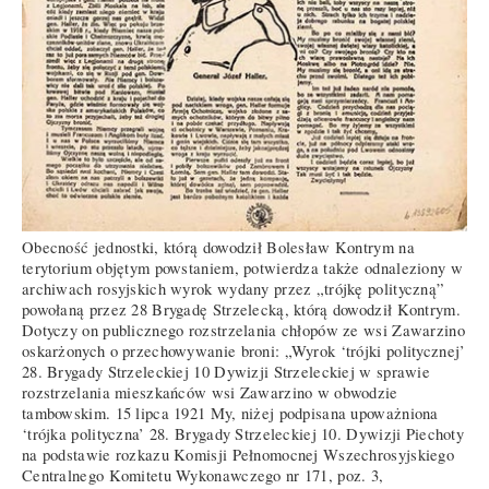
Obecność jednostki, którą dowodził Bolesław Kontrym na
terytorium objętym powstaniem, potwierdza także odnaleziony w
archiwach rosyjskich wyrok wydany przez „trójkę polityczną”
powołaną przez 28 Brygadę Strzelecką, którą dowodził Kontrym.
Dotyczy on publicznego rozstrzelania chłopów ze wsi Zawarzino
oskarżonych o przechowywanie broni: „Wyrok ‘trójki politycznej’
28. Brygady Strzeleckiej 10 Dywizji Strzeleckiej w sprawie
rozstrzelania mieszkańców wsi Zawarzino w obwodzie
tambowskim. 15 lipca 1921 My, niżej podpisana upoważniona
‘trójka polityczna’ 28. Brygady Strzeleckiej 10. Dywizji Piechoty
na podstawie rozkazu Komisji Pełnomocnej Wszechrosyjskiego
Centralnego Komitetu Wykonawczego nr 171, poz. 3,