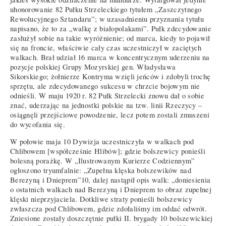
uhonorowanie 82 Pułku Strzeleckiego tytułem „Zaszczytnego
Rewolucyjnego Sztandaru”; w uzasadnieniu przyznania tytułu
napisano, że to za „walkę z białopolakami”. Pułk zdecydowanie
zasłużył sobie na takie wyróżnienie; od marca, kiedy to pojawił
się na froncie, właściwie cały czas uczestniczył w zaciętych
walkach. Brał udział 16 marca w koncentrycznym uderzeniu na
pozycje polskiej Grupy Mozyrskiej gen. Władysława
Sikorskiego; żołnierze Kontryma wzięli jeńców i zdobyli trochę
sprzętu, ale zdecydowanego sukcesu w chrzcie bojowym nie
odnieśli. W maju 1920 r. 82 Pułk Strzelecki znowu dał o sobie
znać, uderzając na jednostki polskie na tzw. linii Rzeczycy –
osiągnęli przejściowe powodzenie, lecz potem zostali zmuszeni
do wycofania się.
W połowie maja 10 Dywizja uczestniczyła w walkach pod
Chlibowem [współcześnie Hlibów]; gdzie bolszewicy ponieśli
bolesną porażkę. W „Ilustrowanym Kurierze Codziennym”
ogłoszono tryumfalnie: „Zupełna klęska bolszewików nad
Berezyną i Dnieprem”10, dalej nastąpił opis walk: „doniesienia
o ostatnich walkach nad Berezyną i Dnieprem to obraz zupełnej
klęski nieprzyjaciela. Dotkliwe straty ponieśli bolszewicy
zwłaszcza pod Chlibowem, gdzie zdołaliśmy im oddać odwrót.
Zniesione zostały doszczętnie pułki II. brygady 10 bolszewickiej