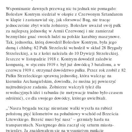
Wspominanie dawnych przewag nic tu jednak nie pomagało:
Bolesław Kontrym siedział w okopie z Czerwonym Sztandarem
w klapie i zastanawiał się, jak sforsować Bug, nie tracąc
jednocześnie zbyt wielu żołnierzy. Bolesław uważał swój pułk
za najlepszą jednostkę w Armii Czerwonej i nie zamierzał
bezmyślnie gnać swoich ludzi na polskie karabiny maszynowe.
Tak, jednostka, którą dowodził Bolesław Kontrym, była jego
dumą i chlubą: 82 Pułk Strzelecki wchodził w skład 28 Brygady
Strzeleckiej, a ta z kolei należała do 10 Dywizji Strzeleckiej.
Jeszcze w listopadzie 1918 r. Kontrym dowodził zaledwie
kompanią, w styczniu 1919 r. był już dowódcą 3 batalionu, a w
czerwcu 1919 r. otrzymał dowództwo pułku. Przez rok zrobił z 82
Pułku Strzeleckiego sprawną jednostkę, która walcząc na
kierunku Archangielskim, dowiodła, że można jej powierzyć
najtrudniejsze zadania. Żołnierze walczyli tyleż dla
rewolucyjnych idei i rabunku (te motywacje trudno było czasem
odróżnić), co dla swojego dowódcy, którego uwielbiali.
„’Nasza brygada tocząc nieustane walki wyszła na rubież
położoną pięć kilometrów na południowy wschód od Brześcia
Litewskiego. Brześć musi być nasz’ – grzmiały hasła na
transparentach. Następnego dnia zaczął się szturm miasta-
twierdzy. Ja znajdowałem się na wysuniętym punkcie