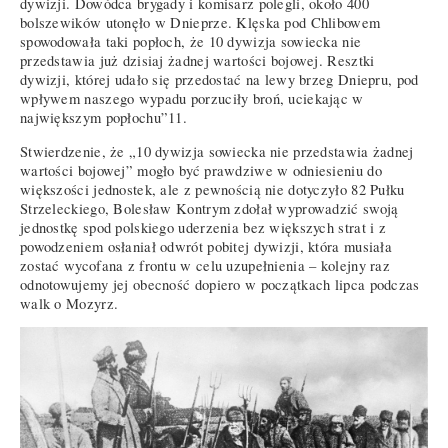
dywizji. Dowódca brygady i komisarz polegli, około 400
bolszewików utonęło w Dnieprze. Klęska pod Chlibowem
spowodowała taki popłoch, że 10 dywizja sowiecka nie
przedstawia już dzisiaj żadnej wartości bojowej. Resztki
dywizji, której udało się przedostać na lewy brzeg Dniepru, pod
wpływem naszego wypadu porzuciły broń, uciekając w
największym popłochu”11.
Stwierdzenie, że „10 dywizja sowiecka nie przedstawia żadnej
wartości bojowej” mogło być prawdziwe w odniesieniu do
większości jednostek, ale z pewnością nie dotyczyło 82 Pułku
Strzeleckiego, Bolesław Kontrym zdołał wyprowadzić swoją
jednostkę spod polskiego uderzenia bez większych strat i z
powodzeniem osłaniał odwrót pobitej dywizji, która musiała
zostać wycofana z frontu w celu uzupełnienia – kolejny raz
odnotowujemy jej obecność dopiero w początkach lipca podczas
walk o Mozyrz.