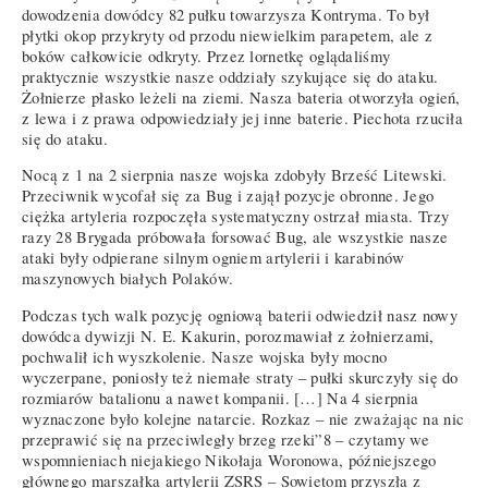
dowodzenia dowódcy 82 pułku towarzysza Kontryma. To był
płytki okop przykryty od przodu niewielkim parapetem, ale z
boków całkowicie odkryty. Przez lornetkę oglądaliśmy
praktycznie wszystkie nasze oddziały szykujące się do ataku.
Żołnierze płasko leżeli na ziemi. Nasza bateria otworzyła ogień,
z lewa i z prawa odpowiedziały jej inne baterie. Piechota rzuciła
się do ataku.
Nocą z 1 na 2 sierpnia nasze wojska zdobyły Brześć Litewski.
Przeciwnik wycofał się za Bug i zajął pozycje obronne. Jego
ciężka artyleria rozpoczęła systematyczny ostrzał miasta. Trzy
razy 28 Brygada próbowała forsować Bug, ale wszystkie nasze
ataki były odpierane silnym ogniem artylerii i karabinów
maszynowych białych Polaków.
Podczas tych walk pozycję ogniową baterii odwiedził nasz nowy
dowódca dywizji N. E. Kakurin, porozmawiał z żołnierzami,
pochwalił ich wyszkolenie. Nasze wojska były mocno
wyczerpane, poniosły też niemałe straty – pułki skurczyły się do
rozmiarów batalionu a nawet kompanii. […] Na 4 sierpnia
wyznaczone było kolejne natarcie. Rozkaz – nie zważając na nic
przeprawić się na przeciwległy brzeg rzeki”8 – czytamy we
wspomnieniach niejakiego Nikołaja Woronowa, późniejszego
głównego marszałka artylerii ZSRS – Sowietom przyszła z