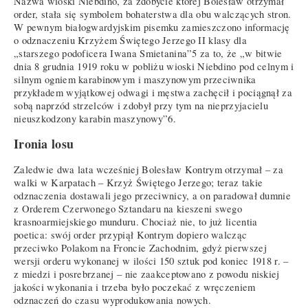
Nazwa wioski Niebdino, za zdobycie której Bolesław otrzymał
order, stała się symbolem bohaterstwa dla obu walczących stron.
W pewnym białogwardyjskim pisemku zamieszczono informację
o odznaczeniu Krzyżem Świętego Jerzego II klasy dla
„starszego podoficera Iwana Smietanina”5 za to, że „w bitwie
dnia 8 grudnia 1919 roku w pobliżu wioski Niebdino pod celnym i
silnym ogniem karabinowym i maszynowym przeciwnika
przykładem wyjątkowej odwagi i męstwa zachęcił i pociągnął za
sobą naprzód strzelców i zdobył przy tym na nieprzyjacielu
nieuszkodzony karabin maszynowy”6.
Ironia losu
Zaledwie dwa lata wcześniej Bolesław Kontrym otrzymał – za
walki w Karpatach – Krzyż Świętego Jerzego; teraz takie
odznaczenia dostawali jego przeciwnicy, a on paradował dumnie
z Orderem Czerwonego Sztandaru na kieszeni swego
krasnoarmiejskiego munduru. Chociaż nie, to już licentia
poetica: swój order przypiął Kontrym dopiero walcząc
przeciwko Polakom na Froncie Zachodnim, gdyż pierwszej
wersji orderu wykonanej w ilości 150 sztuk pod koniec 1918 r. –
z miedzi i posrebrzanej – nie zaakceptowano z powodu niskiej
jakości wykonania i trzeba było poczekać z wręczeniem
odznaczeń do czasu wyprodukowania nowych.