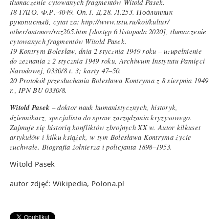
tłumaczenie cytowanych fragmentów Witold Pasek.
18 ГАТО. Ф.Р.-4049. Оп.1. Д.28. Л.253. Подлинник
рукописный, cytat za: http://www.tstu.ru/koi/kultur/
other/antonov/raz265.htm [dostęp 6 listopada 2020], tłumaczenie
cytowanych fragmentów Witold Pasek.
19 Kontrym Bolesław, dnia 2 stycznia 1949 roku – uzupełnienie
do zeznania z 2 stycznia 1949 roku, Archiwum Instytutu Pamięci
Narodowej, 0330/8 t. 3; karty 47–50.
20 Protokół przesłuchania Bolesława Kontryma z 8 sierpnia 1949
r., IPN BU 0330/8.
Witold Pasek
– doktor nauk humanistycznych, historyk,
dziennikarz, specjalista do spraw zarządzania kryzysowego.
Zajmuje się historią konfliktów zbrojnych XX w. Autor kilkuset
artykułów i kilku książek, w tym Bolesława Kontryma życie
zuchwałe. Biografia żołnierza i policjanta 1898–1953.
Witold Pasek
autor zdjęć: Wikipedia, Polona.pl