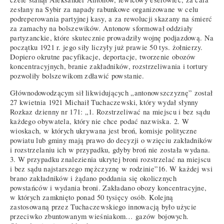
zesłany na Sybir za napady rabunkowe organizowane w celu
podreperowania partyjnej kasy, a za rewolucji skazany na śmierć
za zamachy na bolszewików. Antonow sformował oddziały
partyzanckie, które skutecznie prowadziły wojnę podjazdową. Na
początku 1921 r. jego siły liczyły już prawie 50 tys. żołnierzy.
Dopiero okrutne pacyfikacje, deportacje, tworzenie obozów
koncentracyjnych, branie zakładników, rozstrzeliwania i tortury
pozwoliły bolszewikom zdławić powstanie.
Głównodowodzącym sił likwidujących „antonowszczyznę” został
27 kwietnia 1921 Michaił Tuchaczewski, który wydał słynny
Rozkaz dzienny nr 171: „1. Rozstrzeliwać na miejscu i bez sądu
każdego obywatela, który nie chce podać nazwiska. 2. W
wioskach, w których ukrywana jest broń, komisje polityczne
powiatu lub gminy mają prawo do decyzji o wzięciu zakładników
i rozstrzelaniu ich w przypadku, gdyby broń nie została wydana.
3. W przypadku znalezienia ukrytej broni rozstrzelać na miejscu
i bez sądu najstarszego mężczyznę w rodzinie”16. W każdej wsi
brano zakładników i żądano poddania się okolicznych
powstańców i wydania broni. Zakładano obozy koncentracyjne,
w których zamknięto ponad 50 tysięcy osób. Kolejną
zastosowaną przez Tuchaczewskiego innowacją było użycie
przeciwko zbuntowanym wieśniakom… gazów bojowych.