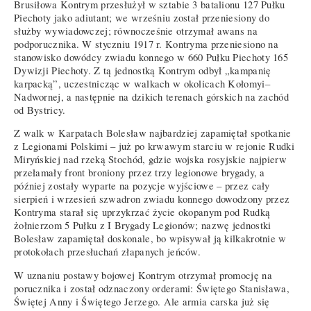
Brusiłowa Kontrym przesłużył w sztabie 3 batalionu 127 Pułku
Piechoty jako adiutant; we wrześniu został przeniesiony do
służby wywiadowczej; równocześnie otrzymał awans na
podporucznika. W styczniu 1917 r. Kontryma przeniesiono na
stanowisko dowódcy zwiadu konnego w 660 Pułku Piechoty 165
Dywizji Piechoty. Z tą jednostką Kontrym odbył „kampanię
karpacką”, uczestnicząc w walkach w okolicach Kołomyi–
Nadwornej, a następnie na dzikich terenach górskich na zachód
od Bystricy.
Z walk w Karpatach Bolesław najbardziej zapamiętał spotkanie
z Legionami Polskimi – już po krwawym starciu w rejonie Rudki
Miryńskiej nad rzeką Stochód, gdzie wojska rosyjskie najpierw
przełamały front broniony przez trzy legionowe brygady, a
później zostały wyparte na pozycje wyjściowe – przez cały
sierpień i wrzesień szwadron zwiadu konnego dowodzony przez
Kontryma starał się uprzykrzać życie okopanym pod Rudką
żołnierzom 5 Pułku z I Brygady Legionów; nazwę jednostki
Bolesław zapamiętał doskonale, bo wpisywał ją kilkakrotnie w
protokołach przesłuchań złapanych jeńców.
W uznaniu postawy bojowej Kontrym otrzymał promocję na
porucznika i został odznaczony orderami: Świętego Stanisława,
Świętej Anny i Świętego Jerzego. Ale armia carska już się