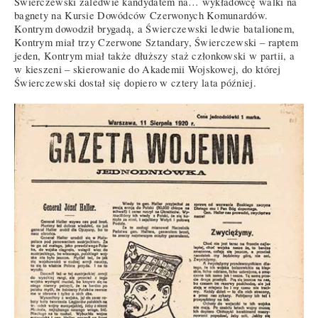
Świerczewski zaledwie kandydatem na… wykładowcę walki na
bagnety na Kursie Dowódców Czerwonych Komunardów.
Kontrym dowodził brygadą, a Świerczewski ledwie batalionem,
Kontrym miał trzy Czerwone Sztandary, Świerczewski – raptem
jeden, Kontrym miał także dłuższy staż członkowski w partii, a
w kieszeni – skierowanie do Akademii Wojskowej, do której
Świerczewski dostał się dopiero w cztery lata później.