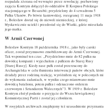
rozpadała zżerana od wewnątrz przez rewolucję; pozbawiony
zajęcia Kontrym dołączył do oddziałów II Korpusu Polskiego
stacjonującego w Besarabii; przydzielony do 4 szwadronu 5
Pułku Ułanów. Po bitwie kaniowskiej, rozegranej 11 maja 1918
r., Bolesław dostał się do niewoli niemieckiej, z której
błyskawicznie uciekł i przedostał się do Wiatki, gdzie mieszkała
jego matka.
W Armii Czerwonej
Bolesław Kontrym 18 października 1918 r., jako były carski
oficer, został przymusowo zmobilizowany do Armii Czerwonej.
Tak wspominał ten czas: „Przydzielono mnie do 82 pułku na
dowódcę kompanii i wyjechałem z pułkiem do Starej Rusy
[Starej Russy]. Kiedy nasz pułk został przerzucony do
Archangielska w celu tłumienia interwencji państw obcych, które
działały przez rodzimą reakcję, wyróżniłem się w poleconych mi
do wykonania zadaniach, w wyniku czego mianowano mnie
dowódcą batalionu, potem pułku i odznaczono orderem
czerwonym i Sztandarem Walecznych”3. W 1919 r. Bolesław
Kontrym złożył podanie o przyjęcie do Wszechzwiązkowej
Komunistycznej Partii i został jej członkiem.
W rosyjskich archiwach znajdujemy też uzasadnienie przyznania