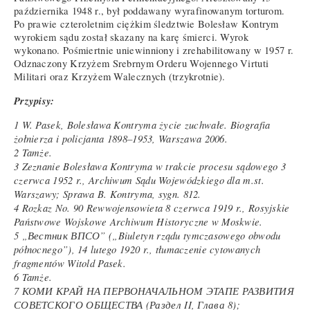
października 1948 r., był poddawany wyrafinowanym torturom.
Po prawie czteroletnim ciężkim śledztwie Bolesław Kontrym
wyrokiem sądu został skazany na karę śmierci. Wyrok
wykonano. Pośmiertnie uniewinniony i zrehabilitowany w 1957 r.
Odznaczony Krzyżem Srebrnym Orderu Wojennego Virtuti
Militari oraz Krzyżem Walecznych (trzykrotnie).
Przypisy:
1 W. Pasek, Bolesława Kontryma życie zuchwałe. Biografia
żołnierza i policjanta 1898–1953, Warszawa 2006.
2 Tamże.
3 Zeznanie Bolesława Kontryma w trakcie procesu sądowego 3
czerwca 1952 r., Archiwum Sądu Wojewódzkiego dla m.st.
Warszawy; Sprawa B. Kontryma, sygn. 812.
4 Rozkaz No. 90 Rewwojensowieta 8 czerwca 1919 r., Rosyjskie
Państwowe Wojskowe Archiwum Historyczne w Moskwie.
5 „Вестник ВПСО” („Biuletyn rządu tymczasowego obwodu
północnego”), 14 lutego 1920 r., tłumaczenie cytowanych
fragmentów Witold Pasek.
6 Tamże.
7 КОМИ КРАЙ НА ПЕРВОНАЧАЛЬНОМ ЭТАПЕ РАЗВИТИЯ
СОВЕТСКОГО ОБЩЕСТВА (Раздел II, Глава 8);