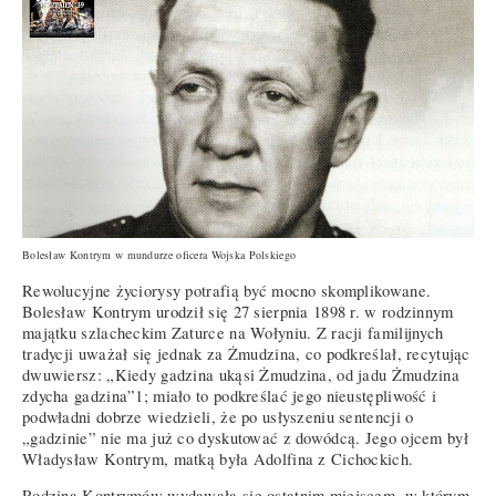
Bolesław Kontrym w mundurze oficera Wojska Polskiego
Rewolucyjne życiorysy potrafią być mocno skomplikowane.
Bolesław Kontrym urodził się 27 sierpnia 1898 r. w rodzinnym
majątku szlacheckim Zaturce na Wołyniu. Z racji familijnych
tradycji uważał się jednak za Żmudzina, co podkreślał, recytując
dwuwiersz: „Kiedy gadzina ukąsi Żmudzina, od jadu Żmudzina
zdycha gadzina”1; miało to podkreślać jego nieustępliwość i
podwładni dobrze wiedzieli, że po usłyszeniu sentencji o
„gadzinie” nie ma już co dyskutować z dowódcą. Jego ojcem był
Władysław Kontrym, matką była Adolfina z Cichockich.
Rodzina Kontrymów wydawała się ostatnim miejscem, w którym