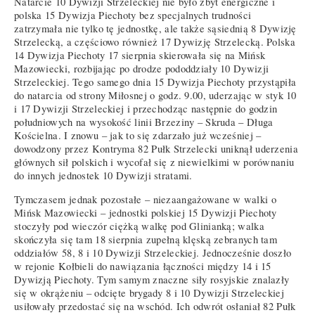
Natarcie 10 Dywizji Strzeleckiej nie było zbyt energiczne i
polska 15 Dywizja Piechoty bez specjalnych trudności
zatrzymała nie tylko tę jednostkę, ale także sąsiednią 8 Dywizję
Strzelecką, a częściowo również 17 Dywizję Strzelecką. Polska
14 Dywizja Piechoty 17 sierpnia skierowała się na Mińsk
Mazowiecki, rozbijając po drodze pododdziały 10 Dywizji
Strzeleckiej. Tego samego dnia 15 Dywizja Piechoty przystąpiła
do natarcia od strony Miłosnej o godz. 9.00, uderzając w styk 10
i 17 Dywizji Strzeleckiej i przechodząc następnie do godzin
południowych na wysokość linii Brzeziny – Skruda – Długa
Kościelna. I znowu – jak to się zdarzało już wcześniej –
dowodzony przez Kontryma 82 Pułk Strzelecki uniknął uderzenia
głównych sił polskich i wycofał się z niewielkimi w porównaniu
do innych jednostek 10 Dywizji stratami.
Tymczasem jednak pozostałe – niezaangażowane w walki o
Mińsk Mazowiecki – jednostki polskiej 15 Dywizji Piechoty
stoczyły pod wieczór ciężką walkę pod Glinianką; walka
skończyła się tam 18 sierpnia zupełną klęską zebranych tam
oddziałów 58, 8 i 10 Dywizji Strzeleckiej. Jednocześnie doszło
w rejonie Kołbieli do nawiązania łączności między 14 i 15
Dywizją Piechoty. Tym samym znaczne siły rosyjskie znalazły
się w okrążeniu – odcięte brygady 8 i 10 Dywizji Strzeleckiej
usiłowały przedostać się na wschód. Ich odwrót osłaniał 82 Pułk