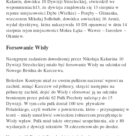
Kakurin, dowódca 10 Dywizji Strzeleckiej, stwierdził we
wspomnieniach13, że dywizja znajdowała się 13 sierpnia w
rejonie miejscowości Dębe (Wielkie) – Poręby – Glinianka,
wieczorem Mikołaj Sołłohub, dowódca sowieckiej 16 Armii,
wydał dyrektywę, która nakazywała 10 DS opanować w dniu 14
sierpnia rejon miejscowości Mokra Łąka – Wawer – Jarosław –
Okuniew.
Forsowanie Wisły
Następnym zadaniem dowodzonej przez Nikołaja Kakurina 10
Dywizji Strzeleckiej miało być forsowanie Wisły na odcinku od
Nowego Bródna do Karczewa.
Bolesław Kontrym miał ze swoim pułkiem nacierać wprost na
zachód, minąć Karczew od północy, skręcić następnie na
północny zachód, dojść do Wisły i sforsować ją na odcinku
bronionym przez polski 62 Pułk Piechoty należący do 15
Dywizji. W tym celu pułk dostał 100 tzw. pływaków
Polańskiego, czyli worków z powietrzem, które – przynajmniej w
teorii – miały umożliwić sowieckim żołnierzom przepłynięcie
Wisły wpław. Pułk miał także otrzymać uzupełnienia, ale z 80
wysłanych z dywizji rekrutów 78 zdezerterowało po drodze.