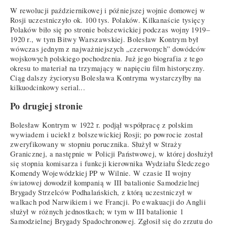
W rewolucji październikowej i późniejszej wojnie domowej w
Rosji uczestniczyło ok. 100 tys. Polaków. Kilkanaście tysięcy
Polaków biło się po stronie bolszewickiej podczas wojny 1919–
1920 r., w tym Bitwy Warszawskiej. Bolesław Kontrym był
wówczas jednym z najważniejszych „czerwonych” dowódców
wojskowych polskiego pochodzenia. Już jego biografia z tego
okresu to materiał na trzymający w napięciu film historyczny.
Ciąg dalszy życiorysu Bolesława Kontryma wystarczyłby na
kilkuodcinkowy serial...
Po drugiej stronie
Bolesław Kontrym w 1922 r. podjął współpracę z polskim
wywiadem i uciekł z bolszewickiej Rosji; po powrocie został
zweryfikowany w stopniu porucznika. Służył w Straży
Granicznej, a następnie w Policji Państwowej, w której dosłużył
się stopnia komisarza i funkcji kierownika Wydziału Śledczego
Komendy Wojewódzkiej PP w Wilnie. W czasie II wojny
światowej dowodził kompanią w III batalionie Samodzielnej
Brygady Strzelców Podhalańskich, z którą uczestniczył w
walkach pod Narwikiem i we Francji. Po ewakuacji do Anglii
służył w różnych jednostkach; w tym w III batalionie 1
Samodzielnej Brygady Spadochronowej. Zgłosił się do zrzutu do