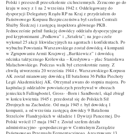
Polski i przeszedł przeszkolenie cichociemnych. Zrzucono go do
kraju w nocy z 1 na 2 września 1942 r. Oddelegowany do
dyspozycji Delegatury Rządu RP na Kraj z przydziałem do
Państwowego Korpusu Bezpieczeństwa był szefem Centrali
Służby Śledczej i zastępcą inspektora głównego PKB.
Jednocześnie pełnił funkcję dowódcy oddziału dyspozycyjnego
pod kryptonimami „Podkowa” i „Sztafeta”; na jego czele
wykonał 25 akcji likwidacyjnych na agentach i konfidentach. Po
wybuchu Powstania Warszawskiego został dowódcą 4 kompanii
w Zgrupowaniu Armii Krajowej „Bartkiewicz” i dowódcą
odcinka taktycznego Królewska – Kredytowa – plac Stanisława
Małachowskiego. Podczas walk był czterokrotnie ranny. Z
chwilą utworzenia 20 września 1944 r. Warszawskiego Korpusu
AK został mianowany dowódcą III batalionu 36 Pułku Piechoty
Legii Akademickiej AK. Otrzymał awans do stopnia majora. Po
kapitulacji oddziałów powstańczych przebywał w obozach
jenieckich Fallingbostel, Gross- -Born i Sandbostel, skąd zbiegł
w końcu kwietnia 1945 r. przedostał się do Polskich Sił
Zbrojnych na Zachodzie. Od maja 1945 r. był dowódcą 1
kompanii, a od września zastępcą dowódcy 9 Batalionu
Strzelców Flandryjskich w składzie 1 Dywizji Pancernej. Do
Polski wrócił 17 maja 1947 r. Został szefem działu
administracyjno- -gospodarczego w Centralnym Zarządzie
Państwowego Przemysłu Fermentacyjnego. Aresztowany 13