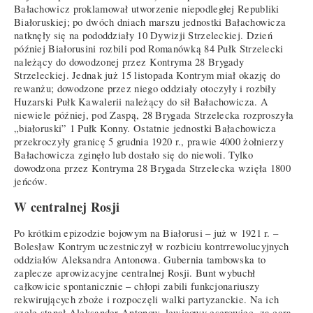
Bałachowicz proklamował utworzenie niepodległej Republiki
Białoruskiej; po dwóch dniach marszu jednostki Bałachowicza
natknęły się na pododdziały 10 Dywizji Strzeleckiej. Dzień
później Białorusini rozbili pod Romanówką 84 Pułk Strzelecki
należący do dowodzonej przez Kontryma 28 Brygady
Strzeleckiej. Jednak już 15 listopada Kontrym miał okazję do
rewanżu; dowodzone przez niego oddziały otoczyły i rozbiły
Huzarski Pułk Kawalerii należący do sił Bałachowicza. A
niewiele później, pod Zaspą, 28 Brygada Strzelecka rozproszyła
„białoruski” 1 Pułk Konny. Ostatnie jednostki Bałachowicza
przekroczyły granicę 5 grudnia 1920 r., prawie 4000 żołnierzy
Bałachowicza zginęło lub dostało się do niewoli. Tylko
dowodzona przez Kontryma 28 Brygada Strzelecka wzięła 1800
jeńców.
W centralnej Rosji
Po krótkim epizodzie bojowym na Białorusi – już w 1921 r. –
Bolesław Kontrym uczestniczył w rozbiciu kontrrewolucyjnych
oddziałów Aleksandra Antonowa. Gubernia tambowska to
zaplecze aprowizacyjne centralnej Rosji. Bunt wybuchł
całkowicie spontanicznie – chłopi zabili funkcjonariuszy
rekwirujących zboże i rozpoczęli walki partyzanckie. Na ich
czele stanął Aleksander Antonow, lewicowy eserowiec, za cara