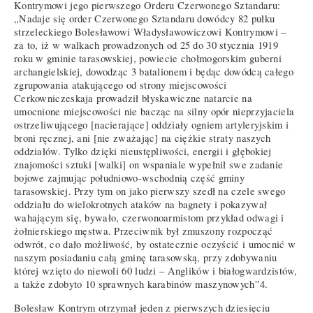
Kontrymowi jego pierwszego Orderu Czerwonego Sztandaru:
„Nadaje się order Czerwonego Sztandaru dowódcy 82 pułku
strzeleckiego Bolesławowi Władysławowiczowi Kontrymowi –
za to, iż w walkach prowadzonych od 25 do 30 stycznia 1919
roku w gminie tarasowskiej, powiecie chołmogorskim guberni
archangielskiej, dowodząc 3 batalionem i będąc dowódcą całego
zgrupowania atakującego od strony miejscowości
Cerkowniczeskaja prowadził błyskawiczne natarcie na
umocnione miejscowości nie bacząc na silny opór nieprzyjaciela
ostrzeliwującego [nacierające] oddziały ogniem artyleryjskim i
broni ręcznej, ani [nie zważając] na ciężkie straty naszych
oddziałów. Tylko dzięki nieustępliwości, energii i głębokiej
znajomości sztuki [walki] on wspaniale wypełnił swe zadanie
bojowe zajmując południowo-wschodnią część gminy
tarasowskiej. Przy tym on jako pierwszy szedł na czele swego
oddziału do wielokrotnych ataków na bagnety i pokazywał
wahającym się, bywało, czerwonoarmistom przykład odwagi i
żołnierskiego męstwa. Przeciwnik był zmuszony rozpocząć
odwrót, co dało możliwość, by ostatecznie oczyścić i umocnić w
naszym posiadaniu całą gminę tarasowską, przy zdobywaniu
której wzięto do niewoli 60 ludzi – Anglików i białogwardzistów,
a także zdobyto 10 sprawnych karabinów maszynowych”4.
Bolesław Kontrym otrzymał jeden z pierwszych dziesięciu