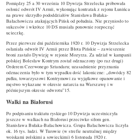
Pomiędzy 25 a 30 września 10 Dywizja Strzelecka próbowała
osłonić odwrót IV Armii, wykonując kontratak z rejonu Łunińca
na prawe skrzydło pododdziałów Stanisława Bułaka-
Bałachowicza atakujących Pińsk od południa. Nie przyniosło to
sukcesów i wkrótce 10 DS musiała ponownie rozpocząć
ucieczkę.
Przez pierwsze dni października 1920 r. 10 Dywizja Strzelecka
osłaniała odwrót IV Armii przez Błota Pińskie – zawieszenie
broni zastało Dywizję w rejonie Mozyrza. Za udział w kampanii
polskiej Bolesław Kontrym został odznaczony (po raz drugi)
Orderem Czerwonego Sztandaru; uzasadnienie przyznania
odznaczenia było w tym wypadku dość lakoniczne: „dowódcy 82
pułku, towarzyszowi Kontrymowi za wyjątkowe opanowanie i
męstwo wykazane w okresie natarcia na Warszawę i w
późniejszym okresie odwrotu”15.
Walki na Białorusi
Po podpisaniu traktatu ryskiego 10 Dywizja uczestniczyła
jeszcze w walkach na Białorusi przeciwko siłom gen.
Stanisława Bułaka-Bałachowicza. Grupa Bałachowicza liczyła
ok. 16 tys. ludzi. W Turowie (w strefie neutralnej między
wojskami polskimi a sowieckimi) 6 listopada 1920 r.