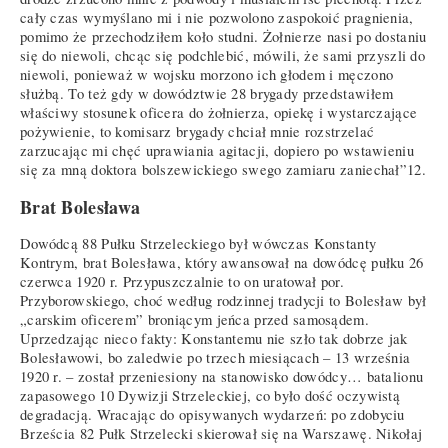
cały czas wymyślano mi i nie pozwolono zaspokoić pragnienia,
pomimo że przechodziłem koło studni. Żołnierze nasi po dostaniu
się do niewoli, chcąc się podchlebić, mówili, że sami przyszli do
niewoli, ponieważ w wojsku morzono ich głodem i męczono
służbą. To też gdy w dowództwie 28 brygady przedstawiłem
właściwy stosunek oficera do żołnierza, opiekę i wystarczające
pożywienie, to komisarz brygady chciał mnie rozstrzelać
zarzucając mi chęć uprawiania agitacji, dopiero po wstawieniu
się za mną doktora bolszewickiego swego zamiaru zaniechał”12.
Brat Bolesława
Dowódcą 88 Pułku Strzeleckiego był wówczas Konstanty
Kontrym, brat Bolesława, który awansował na dowódcę pułku 26
czerwca 1920 r. Przypuszczalnie to on uratował por.
Przyborowskiego, choć według rodzinnej tradycji to Bolesław był
„carskim oficerem” broniącym jeńca przed samosądem.
Uprzedzając nieco fakty: Konstantemu nie szło tak dobrze jak
Bolesławowi, bo zaledwie po trzech miesiącach – 13 września
1920 r. – został przeniesiony na stanowisko dowódcy… batalionu
zapasowego 10 Dywizji Strzeleckiej, co było dość oczywistą
degradacją. Wracając do opisywanych wydarzeń: po zdobyciu
Brześcia 82 Pułk Strzelecki skierował się na Warszawę. Nikołaj