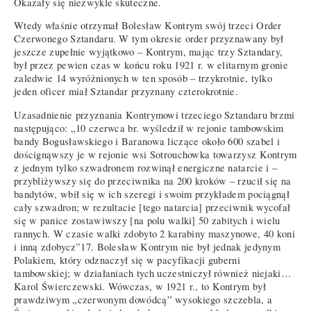
Okazały się niezwykle skuteczne.
Wtedy właśnie otrzymał Bolesław Kontrym swój trzeci Order
Czerwonego Sztandaru. W tym okresie order przyznawany był
jeszcze zupełnie wyjątkowo – Kontrym, mając trzy Sztandary,
był przez pewien czas w końcu roku 1921 r. w elitarnym gronie
zaledwie 14 wyróżnionych w ten sposób – trzykrotnie, tylko
jeden oficer miał Sztandar przyznany czterokrotnie.
Uzasadnienie przyznania Kontrymowi trzeciego Sztandaru brzmi
następująco: „10 czerwca br. wyśledził w rejonie tambowskim
bandy Bogusławskiego i Baranowa liczące około 600 szabel i
doścignąwszy je w rejonie wsi Sotrouchowka towarzysz Kontrym
z jednym tylko szwadronem rozwinął energiczne natarcie i –
przybliżywszy się do przeciwnika na 200 kroków – rzucił się na
bandytów, wbił się w ich szeregi i swoim przykładem pociągnął
cały szwadron; w rezultacie [tego natarcia] przeciwnik wycofał
się w panice zostawiwszy [na polu walki] 50 zabitych i wielu
rannych. W czasie walki zdobyto 2 karabiny maszynowe, 40 koni
i inną zdobycz”17. Bolesław Kontrym nie był jednak jedynym
Polakiem, który odznaczył się w pacyfikacji guberni
tambowskiej; w działaniach tych uczestniczył również niejaki…
Karol Świerczewski. Wówczas, w 1921 r., to Kontrym był
prawdziwym „czerwonym dowódcą” wysokiego szczebla, a