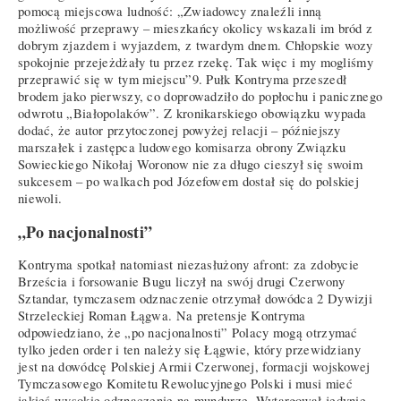
pomocą miejscowa ludność: „Zwiadowcy znaleźli inną
możliwość przeprawy – mieszkańcy okolicy wskazali im bród z
dobrym zjazdem i wyjazdem, z twardym dnem. Chłopskie wozy
spokojnie przejeżdżały tu przez rzekę. Tak więc i my mogliśmy
przeprawić się w tym miejscu”9. Pułk Kontryma przeszedł
brodem jako pierwszy, co doprowadziło do popłochu i panicznego
odwrotu „Białopolaków”. Z kronikarskiego obowiązku wypada
dodać, że autor przytoczonej powyżej relacji – późniejszy
marszałek i zastępca ludowego komisarza obrony Związku
Sowieckiego Nikołaj Woronow nie za długo cieszył się swoim
sukcesem – po walkach pod Józefowem dostał się do polskiej
niewoli.
„Po nacjonalnosti”
Kontryma spotkał natomiast niezasłużony afront: za zdobycie
Brześcia i forsowanie Bugu liczył na swój drugi Czerwony
Sztandar, tymczasem odznaczenie otrzymał dowódca 2 Dywizji
Strzeleckiej Roman Łągwa. Na pretensje Kontryma
odpowiedziano, że „po nacjonalnosti” Polacy mogą otrzymać
tylko jeden order i ten należy się Łągwie, który przewidziany
jest na dowódcę Polskiej Armii Czerwonej, formacji wojskowej
Tymczasowego Komitetu Rewolucyjnego Polski i musi mieć
jakieś wysokie odznaczenie na mundurze. Wytargował jedynie