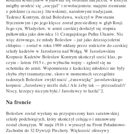
mógłby urodzić się „socyjał” i rewolucjonista: majętni ziemianie
z polskimi (a raczej: litewskimi), narodowymi tradycjami.
Tadeusz Kontrym, dziad Bolesława, walczył w Powstaniu
Styczniowym i po jego klęsce został przesiedlony w głąb Rosji.
Jego syn, Władysław, w armii carskiej dosłużył się stopnia
pułkownika jako dowódca 11 Czurgujskiego Pułku Ułanów. Nic
więc dziwnego, że młody Bolesław – już jako dziesięcioletni
chłopiec – został w roku 1909 oddany przez rodziców do carskiej
szkoły kadetów w Jarosławiu nad Wołgą. W Jarosławskim
Korpusie Kadetów Bolesław Kontrym ukończył sześć klas, po
czym – latem 1915 r., po wybuchu wojny – zgłosił się na
ochotnika do armii. Wspomnienia z kadeckiej młodości nie były
chyba zbyt traumatyczne, skoro w momentach szczególnie
radosnych Bolesław zwykł nucić „żurawiejkę” jarosławskiego
korpusu: „Jarosławcy nieźle dali,/ Ale żeby tak — przesadzali!/
Niscy, krzepcy niczym byki./ Jarosławcy to łaziki”2.
Na froncie
Bolesław został wysłany na przyspieszony kurs saratowskiej
szkoły podchorążych, który ukończył celująco i mianowany
został chorążym. W maju 1916 r. wyruszył na Front Południowo-
Zachodni do 32 Dywizji Piechoty. Większość ofensywy