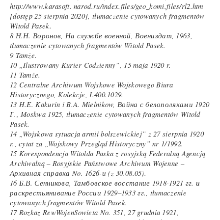
http://www.karasoft. narod.ru/index.files/geo_komi.files/rl2.htm
[dostęp 25 sierpnia 2020], tłumaczenie cytowanych fragmentów
Witold Pasek.
8 Н.Н. Воронов, На службе военной, Воениздат, 1963,
tłumaczenie cytowanych fragmentów Witold Pasek.
9 Tamże.
10 „Ilustrowany Kurier Codzienny”, 15 maja 1920 r.
11 Tamże.
12 Centralne Archiwum Wojskowe Wojskowego Biura
Historycznego, Kolekcje, I.400.1029.
13 H.E. Kakurin i B.A. Mielnikow, Война с белополяками 1920
Г., Moskwa 1925, tłumaczenie cytowanych fragmentów Witold
Pasek.
14 „Wojskowa sytuacja armii bolszewickiej” z 27 sierpnia 1920
r., cytat za „Wojskowy Przegląd Historyczny” nr 1/1992.
15 Korespondencja Witolda Paska z rosyjską Federalną Agencją
Archiwalną – Rosyjskie Państwowe Archiwum Wojenne –
Архивная справка No. 1626-и (z 30.08.05).
16 Б.В. Сенникова, Тамбовское восстание 1918-1921 гг. и
раскрестьянивание России 1929–1933 гг., tłumaczenie
cytowanych fragmentów Witold Pasek.
17 Rozkaz RewWojenSowieta No. 351, 27 grudnia 1921,