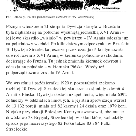
Fot. Polona.pl, Polska jednodniówka z czasów Bitwy Warszawskiej.
Późnym wieczorem 21 sierpnia Dywizja stanęła w Brześciu –
była najbardziej na południe wysuniętą jednostką XVI Armii –
jej lewe skrzydło „wisiało” w powietrzu – IV Armia odeszła już
na południowy wschód. Po kilkudniowym odpoczynku w Brześciu
10 Dywizja Strzelecka jeszcze przez czas jakiś kontynuowała
odwrót razem z XVI Armią w kierunku północno-wschodnim,
docierając do Prużan. Tu jednak zmieniła kierunek odwrotu i
odeszła na południe – w kierunku Pińska. Wtedy też
podporządkowana została IV Armii.
We wrześniu i październiku 1920 r. pozostałości rzekomo
rozbitej 10 Dywizji Strzeleckiej skutecznie osłaniały odwrót 4
Armii z Pińska. Dywizja dostała uzupełnienia, więc miała 6392
żołnierzy w oddziałach liniowych, a jej stan aprowizacji wzrósł
do 13 132 porcji, miała też 82 kaemy i 24 działa oraz 1979 koni.
Niejako przy okazji Bolesław Kontrym awansował, obejmując
dowództwo 28 Brygady Strzeleckiej, w skład której wchodziły –
oprócz jego macierzystego 82 Pułku także 83 i 84 Pułki
Strzeleckie.