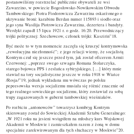
postanowiliśmy rozstrzelać publicznie obywateli ze wsi
Zawarzino, w powiecie Bogosłowsko-Nowikowskim Obwodu
Tambowskiego: Piotra Fiodorowicza Zawarzina oskarżonego o
ukrywanie broni: karabinu Berdan numer 115893 i siodło oraz
jego syna Wasilija Piotrowicza Zawarzina, dezertera i bandyty.
Werdykt zapadł 15 lipca 1921 r. o godz. 16:20. Przewodniczący
trójki politycznej: Szechowcow, członek trójki: Kaszirin”18.
Być może to w tym momencie zaczęła się kruszyć kontrymowska
„rewolucyjna niezłomność”; z jego relacji wiemy, że socjalistą
Kontrym czuł się jeszcze przed tym, jak został oficerem Armii
Czerwonej: „poprzez swego szwagra Romana Stolarczyka,
starego bojowca PPS i zesłańca sybiryjskiego, […] który mnie
stawiał na tory socjalistyczne jeszcze w roku 1918 w Wiatce
/Rosja/”19, jednak wykładana mu wówczas po polsku
pepeesowska wersja socjalizmu musiała się różnić znacznie od
tego realnego sowieckiego socjalizmu, który zostawiał za sobą
trupy zagazowanych w guberni tambowskiej wieśniaków.
Po rozbiciu „antonowców” towarzysz kombryg Kontrym
skierowany został do Sowieckiej Akademii Sztabu Generalnego:
„W 1921 roku na jesieni wstąpiłem na młodszy kurs Wojskowej
Akademii w Moskwie i zamieszkałem razem z żoną w domu
specjalnie zarekwirowanym dla tych słuchaczy w Moskwie”20.