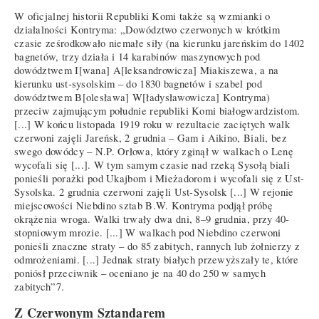
W oficjalnej historii Republiki Komi także są wzmianki o
działalności Kontryma: „Dowództwo czerwonych w krótkim
czasie ześrodkowało niemałe siły (na kierunku jareńskim do 1402
bagnetów, trzy działa i 14 karabinów maszynowych pod
dowództwem I[wana] A[leksandrowicza] Miakiszewa, a na
kierunku ust-sysolskim – do 1830 bagnetów i szabel pod
dowództwem B[olesława] W[ładysławowicza] Kontryma)
przeciw zajmującym południe republiki Komi białogwardzistom.
[...] W końcu listopada 1919 roku w rezultacie zaciętych walk
czerwoni zajęli Jareńsk, 2 grudnia – Gam i Aikino, Biali, bez
swego dowódcy – N.P. Orłowa, który zginął w walkach o Lenę
wycofali się [...]. W tym samym czasie nad rzeką Sysołą biali
ponieśli porażki pod Ukajbom i Mieżadorom i wycofali się z Ust-
Sysolska. 2 grudnia czerwoni zajęli Ust-Sysolsk [...] W rejonie
miejscowości Niebdino sztab B.W. Kontryma podjął próbę
okrążenia wroga. Walki trwały dwa dni, 8–9 grudnia, przy 40-
stopniowym mrozie. [...] W walkach pod Niebdino czerwoni
ponieśli znaczne straty – do 85 zabitych, rannych lub żołnierzy z
odmrożeniami. [...] Jednak straty białych przewyższały te, które
poniósł przeciwnik – oceniano je na 40 do 250 w samych
zabitych”7.
Z Czerwonym Sztandarem