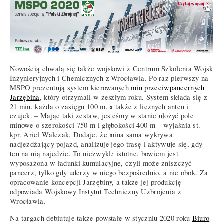
Nowością chwalą się także wojskowi z Centrum Szkolenia Wojsk
Inżynieryjnych i Chemicznych z Wrocławia. Po raz pierwszy na
MSPO prezentują system kierowanych
min przeciwpancernych
Jarzębina
, który otrzymali w zeszłym roku. System składa się z
21 min, każda o zasięgu 100 m, a także z licznych anten i
czujek. – Mając taki zestaw, jesteśmy w stanie ułożyć pole
minowe o szerokości 750 m i głębokości 400 m – wyjaśnia st.
kpr. Ariel Walczak. Dodaje, że mina sama wykrywa
nadjeżdżający pojazd, analizuje jego trasę i aktywuje się, gdy
ten na nią najedzie. To niezwykle istotne, bowiem jest
wyposażona w ładunki kumulacyjne, czyli może zniszczyć
pancerz, tylko gdy uderzy w niego bezpośrednio, a nie obok. Za
opracowanie koncepcji Jarzębiny, a także jej produkcję
odpowiada Wojskowy Instytut Techniczny Uzbrojenia z
Wrocławia.
Na targach debiutuje także powstałe w styczniu 2020 roku
Biuro