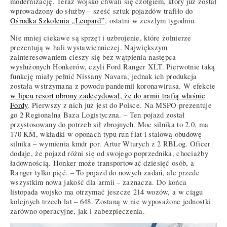
modernizację. Teraz wojsko chwali się czołgiem, który już został
wprowadzony do służby – sześć sztuk pojazdów trafiło do
Ośrodka Szkolenia „Leopard”
, ostatni w zeszłym tygodniu.
Nie mniej ciekawe są sprzęt i uzbrojenie, które żołnierze
prezentują w hali wystawienniczej. Największym
zainteresowaniem cieszy się bez wątpienia następca
wysłużonych Honkerów, czyli Ford Ranger XLT. Pierwotnie taką
funkcję miały pełnić Nissany Navara, jednak ich produkcja
została wstrzymana z powodu pandemii koronawirusa. W efekcie
w lipcu resort obrony zadecydował, że do armii trafią właśnie
Fordy
. Pierwszy z nich już jest do Polsce. Na MSPO prezentuje
go 2 Regionalna Baza Logistyczna. – Ten pojazd został
przystosowany do potrzeb sił zbrojnych. Moc silnika to 2.0, ma
170 KM, wkładki w oponach typu run flat i stalową obudowę
silnika – wymienia kmdr por. Artur Wturych z 2 RBLog. Oficer
dodaje, że pojazd różni się od swojego poprzednika, chociażby
ładownością. Honker może transportować dziesięć osób, a
Ranger tylko pięć. – To pojazd do nowych zadań, ale przede
wszystkim nowa jakość dla armii – zaznacza. Do końca
listopada wojsko ma otrzymać jeszcze 214 wozów, a w ciągu
kolejnych trzech lat – 648. Zostaną w nie wyposażone jednostki
zarówno operacyjne, jak i zabezpieczenia.