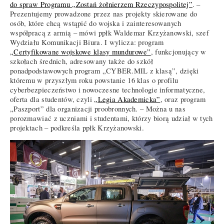
do spraw Programu „Zostań żołnierzem Rzeczypospolitej”
. –
Prezentujemy prowadzone przez nas projekty skierowane do
osób, które chcą wstąpić do wojska i zainteresowanych
współpracą z armią – mówi ppłk Waldemar Krzyżanowski, szef
Wydziału Komunikacji Biura. I wylicza: program
„Certyfikowane wojskowe klasy mundurowe”
, funkcjonujący w
szkołach średnich, adresowany także do szkół
ponadpodstawowych program „CYBER.MIL z klasą”, dzięki
któremu w przyszłym roku powstanie 16 klas o profilu
cyberbezpieczeństwo i nowoczesne technologie informatyczne,
oferta dla studentów, czyli
„Legia Akademicka”
, oraz program
„Paszport” dla organizacji proobronnych. – Można u nas
porozmawiać z uczniami i studentami, którzy biorą udział w tych
projektach – podkreśla ppłk Krzyżanowski.