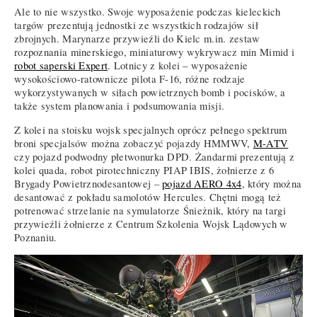
Ale to nie wszystko. Swoje wyposażenie podczas kieleckich
targów prezentują jednostki ze wszystkich rodzajów sił
zbrojnych. Marynarze przywieźli do Kielc m.in. zestaw
rozpoznania minerskiego, miniaturowy wykrywacz min Mimid i
robot saperski Expert
. Lotnicy z kolei – wyposażenie
wysokościowo-ratownicze pilota F-16, różne rodzaje
wykorzystywanych w siłach powietrznych bomb i pocisków, a
także system planowania i podsumowania misji.
Z kolei na stoisku wojsk specjalnych oprócz pełnego spektrum
broni specjalsów można zobaczyć pojazdy HMMWV,
M-ATV
czy pojazd podwodny płetwonurka DPD. Żandarmi prezentują z
kolei quada, robot pirotechniczny PIAP IBIS, żołnierze z 6
Brygady Powietrznodesantowej –
pojazd AERO 4x4
, który można
desantować z pokładu samolotów Hercules. Chętni mogą też
potrenować strzelanie na symulatorze Śnieżnik, który na targi
przywieźli żołnierze z Centrum Szkolenia Wojsk Lądowych w
Poznaniu.