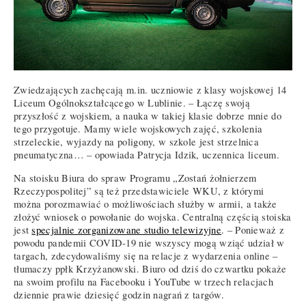
Zwiedzających zachęcają m.in. uczniowie z klasy wojskowej 14
Liceum Ogólnokształcącego w Lublinie. – Łączę swoją
przyszłość z wojskiem, a nauka w takiej klasie dobrze mnie do
tego przygotuje. Mamy wiele wojskowych zajęć, szkolenia
strzeleckie, wyjazdy na poligony, w szkole jest strzelnica
pneumatyczna… – opowiada Patrycja Idzik, uczennica liceum.
Na stoisku Biura do spraw Programu „Zostań żołnierzem
Rzeczypospolitej” są też przedstawiciele WKU, z którymi
można porozmawiać o możliwościach służby w armii, a także
złożyć wniosek o powołanie do wojska. Centralną częścią stoiska
jest
specjalnie zorganizowane studio telewizyjne
. – Ponieważ z
powodu pandemii COVID-19 nie wszyscy mogą wziąć udział w
targach, zdecydowaliśmy się na relacje z wydarzenia online –
tłumaczy ppłk Krzyżanowski. Biuro od dziś do czwartku pokaże
na swoim profilu na Facebooku i YouTube w trzech relacjach
dziennie prawie dziesięć godzin nagrań z targów.