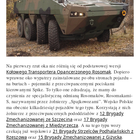
Na pierwszy rzut oka nie różnią się od podstawowej wersji
Kołowego Transportera Opancerzonego Rosomak
. Dopiero
wprawne oko wypatrzy zainstalowane po obu stronach pojazdu –
na burtach – pojemniki z przeciwpancernymi pociskami
kierowanymi Spike. To tylko one zdradzają, że mamy do
czynienia ze specjalistyczną odmianą Rosomaków, Rosomakami-
S, nazywanymi przez żołnierzy „Spajkowozami”. Wojsko Polskie
ma obecnie kilkadziesiąt pojazdów tego typu. Korzystają z nich
żołnierze z przeciwpancernych pododdziałów z
12 Brygady
Zmechanizowanej ze Szczecina
oraz
17 Brygady
Zmechanizowanej z Międzyrzecza
. A na tego typu wozy
czekają już wojskowi z
21 Brygady Strzelców Podhalańskich z
Rzeszowa
oraz
15 Brygady Zmechanizowanej z Giżycka
.