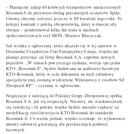
– Planujemy zakup 60 kołowych transporterów opancerzonych
Rosomak-S do przewozu obsług przenośnych zestawów Spike.
Umowę chcemy zawrzeć jeszcze w III kwartale tego roku. To
kolejny kontrakt z polską zbrojeniówką, który wzmocni siły
zbrojne – poinformował kilka dni temu w mediach
społecznościowych szef MON, Mariusz Błaszczak.
Jak wynika z ogłoszenia, które ukazało się w tej sprawie w
Dzienniku Urzędowym Unii Europejskiej 6 maja, wojsko nie
planuje pozyskać od firmy Rosomak S.A. zupełnie nowych
pojazdów. „W ramach powyższego zadania, wersja specjalna
KTO „Rosomak-S”, będzie budowana na podwoziu bazowym
KTO Rosomak, które w celu dokonania na nich zabudowy
specjalistycznej zostaną wydzielone Wykonawcy z zasobów Sił
Zbrojnych RP” – czytamy w ogłoszeniu.
Negocjacje z należącą do Polskiej Grupy Zbrojeniowej spółką
Rosomak S.A. już się rozpoczęły. Niestety, nie wiadomo,kiedy
się zakończą i ile polskie wojsko będzie musiało zapłacić za
modyfikację sześćdziesięciu KTO Rosomak do standardu
Rosomak–S. Co ważne jednak, wojsko oczekuje, że wykonawca
umowy odtworzy gwarancję dla przekazanych podwozi
bazowych.