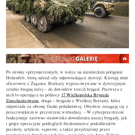
Po stronie sprzymierzonych, w walce na niemieckim poligonie
Hohenfels, biorą udział siły odpowiadające dywizji. Kierują nimi
oficerowie z Żagania. Rozkazy wypracowywane w dywizyjnym
sztabie biegną niżej – do dowództw trzech brygad. Pierwsza z
nich to operująca na północy
17 Wielkopolska Brygada
Zmechanizowana
, druga – brygada z Wielkiej Brytanii, która
odpowiada za obronę flanki południowej. Obydwie zmagają się z
przeciwnikiem w przestrzeni wirtualnej. – W cyberprzestrzeni
funkcjonuje zarówno stanowisko dowodzenia naszej brygady, jak
i grupy operacyjne podległych Siedemnastce pododdziałów
piechoty, artylerii, saperów, a także przydzielony przez
przełożonego batalion czołgów – wyjaśnia gen. bryg. Robert