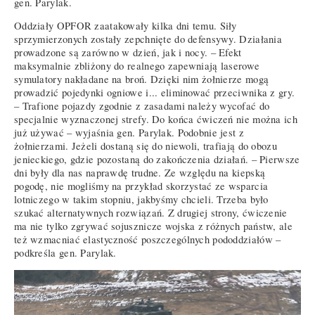
gen. Parylak.
Oddziały OPFOR zaatakowały kilka dni temu. Siły
sprzymierzonych zostały zepchnięte do defensywy. Działania
prowadzone są zarówno w dzień, jak i nocy. – Efekt
maksymalnie zbliżony do realnego zapewniają laserowe
symulatory nakładane na broń. Dzięki nim żołnierze mogą
prowadzić pojedynki ogniowe i... eliminować przeciwnika z gry.
– Trafione pojazdy zgodnie z zasadami należy wycofać do
specjalnie wyznaczonej strefy. Do końca ćwiczeń nie można ich
już używać – wyjaśnia gen. Parylak. Podobnie jest z
żołnierzami. Jeżeli dostaną się do niewoli, trafiają do obozu
jenieckiego, gdzie pozostaną do zakończenia działań. – Pierwsze
dni były dla nas naprawdę trudne. Ze względu na kiepską
pogodę, nie mogliśmy na przykład skorzystać ze wsparcia
lotniczego w takim stopniu, jakbyśmy chcieli. Trzeba było
szukać alternatywnych rozwiązań. Z drugiej strony, ćwiczenie
ma nie tylko zgrywać sojusznicze wojska z różnych państw, ale
też wzmacniać elastyczność poszczególnych pododdziałów –
podkreśla gen. Parylak.