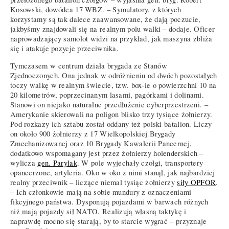
Kosowski, dowódca 17 WBZ. – Symulatory, z których
korzystamy są tak dalece zaawansowane, że dają poczucie,
jakbyśmy znajdowali się na realnym polu walki – dodaje. Oficer
naprowadzający samolot widzi na przykład, jak maszyna zbliża
się i atakuje pozycje przeciwnika.
Tymczasem w centrum działa brygada ze Stanów
Zjednoczonych. Ona jednak w odróżnieniu od dwóch pozostałych
toczy walkę w realnym świecie, tzw. box-ie o powierzchni 10 na
20 kilometrów, poprzecinanym lasami, pagórkami i dolinami.
Stanowi on niejako naturalne przedłużenie cyberprzestrzeni. –
Amerykanie skierowali na poligon blisko trzy tysiące żołnierzy.
Pod rozkazy ich sztabu został oddany też polski batalion. Liczy
on około 900 żołnierzy z 17 Wielkopolskiej Brygady
Zmechanizowanej oraz 10 Brygady Kawalerii Pancernej,
dodatkowo wspomagany jest przez żołnierzy holenderskich –
wylicza
gen. Parylak
. W pole wyjechały czołgi, transportery
opancerzone, artyleria. Oko w oko z nimi stanął, jak najbardziej
realny przeciwnik – liczące niemal tysiąc żołnierzy
siły OPFOR
.
– Ich członkowie mają na sobie mundury z oznaczeniami
fikcyjnego państwa. Dysponują pojazdami w barwach różnych
niż mają pojazdy sił NATO. Realizują własną taktykę i
naprawdę mocno się starają, by to starcie wygrać – przyznaje