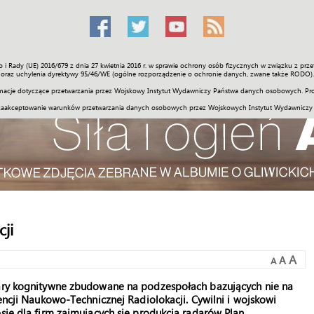
o i Rady (UE) 2016/679 z dnia 27 kwietnia 2016 r. w sprawie ochrony osób fizycznych w związku z 
Świat
Społeczność
Sport
Historia
Galerie
Wideo
ENGLI
oraz uchylenia dyrektywy 95/46/WE (ogólne rozporządzenie o ochronie danych, zwane także RODO).
acje dotyczące przetwarzania przez Wojskowy Instytut Wydawniczy Państwa danych osobowych. Pro
zaakceptowanie warunków przetwarzania danych osobowych przez Wojskowych Instytut Wydawniczy
ji
A
A
A
dary kognitywne zbudowane na podzespołach bazujących nie na
rencji Naukowo-Technicznej Radiolokacji. Cywilni i wojskowi
sie dla firm zajmujących się produkcją radarów Plan