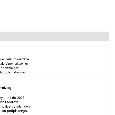
wać cele powietrzne
ale dzięki aktywnej
 pozwalające
y, zidentyfikować...
nizacji
zy armii do 2023
ych radarów
, pakiet szkoleniowy
raktu podpisanego...