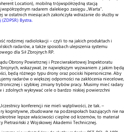
Coherent Location), mobilną trójwspółrzędną stacją
rójwspółrzędnym radarem dalekiego zasięgu „Warta”.
ej w ostatnich miesiącach zakończyła wdrażanie do służby w
ej (ZDPSR) Bystra
.
ć rodzimej radiolokacji – czyli to na jakich produktach i
olskich radarów, a także sposobach ulepszenia systemu
owego dla Sił Zbrojnych RP.
ządu Obrony Powietrznej i Przeciwrakietowej Inspektoratu
brojnych, wskazywał, że największym wyzwaniem z jakim będą
łości, będą różnego typu drony oraz pociski hipersoniczne. Aby
bujemy radarów o większej odporności na zakłócenia niecelowe,
tronicznej i szybkiej zmiany trybów pracy. Musimy mieć radary
i zdolnych wykrywać cele o bardzo niskiej powierzchni
zestnicy konferencji nie mieli wątpliwości, że tak. –
dary kognitywne, zbudowane na podzespołach bazujących nie na
iokrotnie lepsze właściwości cieplne od krzemów, to materiał
zy Pietrasiński z Wojskowej Akademii Technicznej.