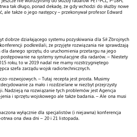
 jeszcze nie wdrożyliśmy do służby radarów PET-PCL, P-18PL
trwa tak długo, ponad dekadę, że gdy wchodzi do służby nowe
zyć, ale także o jego następcy – przekonywał profesor Edward
t dobrze działającego systemu pozyskiwania dla Sił Zbrojnych
onferencji podkreślali, że przyjęte rozwiązania nie sprawdzają
 dla danego sprzętu, do uruchomienia przetargu na jego
o postępowanie na systemy symulacyjne dla radarów. – Niestety
2015 roku, to w 2019 nadal nie mamy rozstrzygniętego
tępca szefa zarządu wojsk radiotechnicznych.
zo-rozwojowych. – Tutaj recepta jest prosta. Musimy
zdecydowanie za mało i rozdzielane w niezbyt przejrzysty
ji. Nadzieją na rozwiązanie tych problemów jest Agencja
ojenia i sprzętu wojskowego ale także badania. – Ale ona musi
aczona wyłącznie dla specjalistów (i niejawna) konferencja
otrwa ona dwa dni – 20 i 21 listopada.