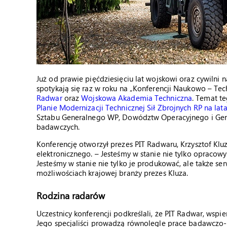
Już od prawie pięćdziesięciu lat wojskowi oraz cywilni 
spotykają się raz w roku na „Konferencji Naukowo – Tec
Radwar
oraz
Wojskowa Akademia Techniczna
. Temat t
Planie Modernizacji Technicznej Sił Zbrojnych RP na lat
Sztabu Generalnego WP, Dowództw Operacyjnego i Gener
badawczych.
Konferencję otworzył prezes PIT Radwaru, Krzysztof Kl
elektronicznego. – Jesteśmy w stanie nie tylko opracow
Jesteśmy w stanie nie tylko je produkować, ale także ser
możliwościach krajowej branży prezes Kluza.
Rodzina radarów
Uczestnicy konferencji podkreślali, że PIT Radwar, wsp
Jego specjaliści prowadzą równolegle prace badawcz