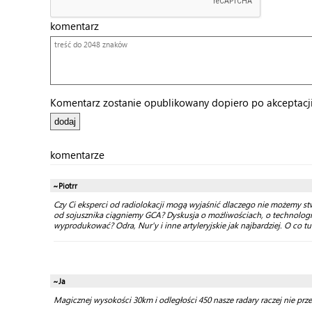
komentarz
Komentarz zostanie opublikowany dopiero po akceptacji 
komentarze
~Piotrr
Czy Ci eksperci od radiolokacji mogą wyjaśnić dlaczego nie możemy stw
od sojusznika ciągniemy GCA? Dyskusja o możliwościach, o technologi
wyprodukować? Odra, Nur'y i inne artyleryjskie jak najbardziej. O co t
~Ja
Magicznej wysokości 30km i odległości 450 nasze radary raczej nie prze