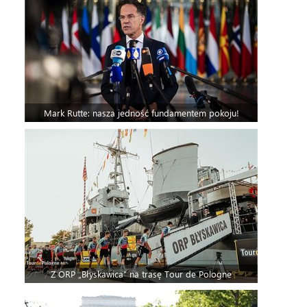
Mark Rutte: nasza jedność fundamentem pokoju!
Z ORP „Błyskawica” na trasę Tour de Pologne