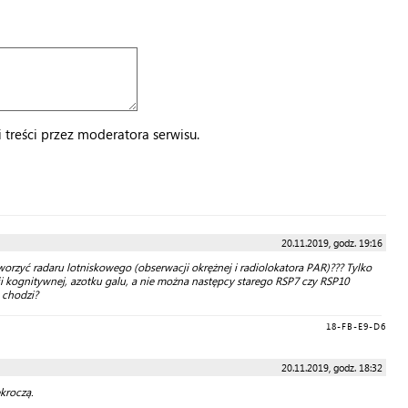
treści przez moderatora serwisu.
20.11.2019, godz. 19:16
orzyć radaru lotniskowego (obserwacji okrężnej i radiolokatora PAR)??? Tylko
i kognitywnej, azotku galu, a nie można następcy starego RSP7 czy RSP10
u chodzi?
18-FB-E9-D6
20.11.2019, godz. 18:32
kroczą.