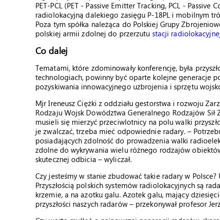
PET-PCL (PET - Passive Emitter Tracking, PCL - Passive 
radiolokacyjną dalekiego zasięgu P-18PL i mobilnym t
Poza tym spółka należąca do Polskiej Grupy Zbrojeniow
polskiej armii zdolnej do przerzutu
stacji radiolokacyjn
Co dalej
Tematami, które zdominowały konferencję, była przyszłoś
technologiach, powinny być oparte kolejne generacje p
pozyskiwania innowacyjnego uzbrojenia i sprzętu wojsk
Mjr Ireneusz Ciężki z oddziału gestorstwa i rozwoju Zar
Rodzaju Wojsk Dowództwa Generalnego Rodzajów Sił Z
musieli się mierzyć przeciwlotnicy na polu walki przysz
je zwalczać, trzeba mieć odpowiednie radary. – Potrze
posiadających zdolność do prowadzenia walki radioelek
zdolne do wykrywania wielu różnego rodzajów obiektów 
skutecznej odbicia – wyliczał.
Czy jesteśmy w stanie zbudować takie radary w Polsce? Uc
Przyszłością polskich systemów radiolokacyjnych są ra
krzemie, a na azotku galu. Azotek galu, mający dziesięc
przyszłości naszych radarów – przekonywał profesor Jer