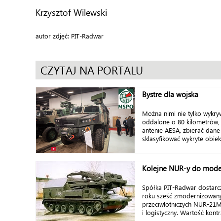
Krzysztof Wilewski
autor zdjęć: PIT-Radwar
CZYTAJ NA PORTALU
Bystre dla wojska
Można nimi nie tylko wykry
oddalone o 80 kilometrów, 
antenie AESA, zbierać dane
sklasyfikować wykryte obiekt
Kolejne NUR-y do moder
Spółka PIT-Radwar dostarc
roku sześć zmodernizowan
przeciwlotniczych NUR-21M
i logistyczny. Wartość kont