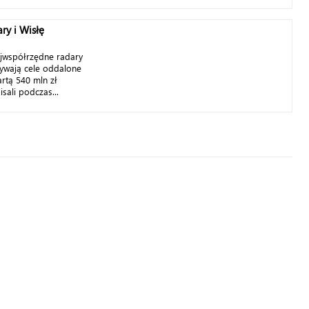
ry i Wisłę
ójwspółrzędne radary
ywają cele oddalone
tą 540 mln zł
ali podczas...