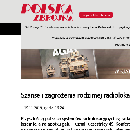
moja polska zbrojna
Od 25 maja 2018 r. obowiązuje w Polsce Rozporządzenie Parlamentu Europejskieg
Armia
Poligon
Sprzęt
Misje
Polityka
Prawo
W związku z powyższym przygotowaliśmy dla Państwa inform
Prosimy o 
Szanse i zagrożenia rodzimej radiolokac
19.11.2019, godz. 16:24
Przyszłością polskich systemów radiolokacyjnych są ra
krzemie, a na azotku galu – uznali uczestnicy 49. Konfe
eksperci rozmawiali w Jachrance o wyzwaniach, jakie nie