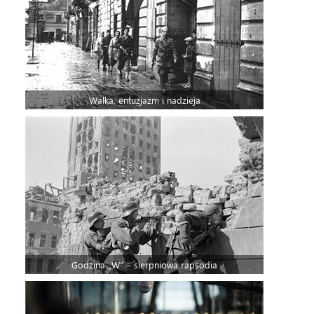
Walka, entuzjazm i nadzieja
Godzina „W” – sierpniowa rapsodia