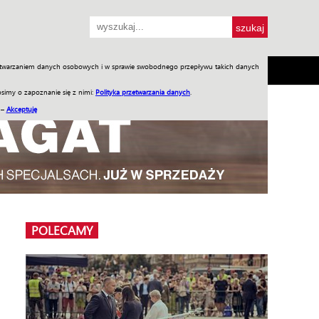
przetwarzaniem danych osobowych i w sprawie swobodnego przepływu takich danych
SH
SKLEP
Jednodniówki
Praca w WIW
simy o zapoznanie się z nimi:
Polityka przetwarzania danych
.
 –
Akceptuję
POLECAMY