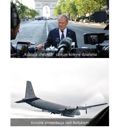
„Koalicja chętnych” szykuje kolejne działania
Kolejna prowokacja nad Bałtykiem