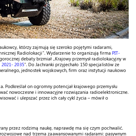
naukowcy, którzy zajmują się szeroko pojętymi radarami,
hnicznej Radiolokacji”. Wydarzenie to organizują firma
PIT-
egorocznej debaty brzmiał „Krajowy przemysł radiolokacyjny w
a 2021- 2035
”. Do Jachranki przyjechało 150 specjalistów ze
alnego, jednostek wojskowych, firm oraz instytucji naukowo
uza. Podkreślał on ogromny potencjał krajowego przemysłu
ywać nowoczesne i innowacyjne rozwiązania radioelektroniczne.
wisować i ulepszać przez ich cały cykl życia – mówił o
ierany przez rodzimą naukę, naprawdę ma się czym pochwalić.
o-rozwojowe nad trzema zaawansowanymi radarami: pasywnym