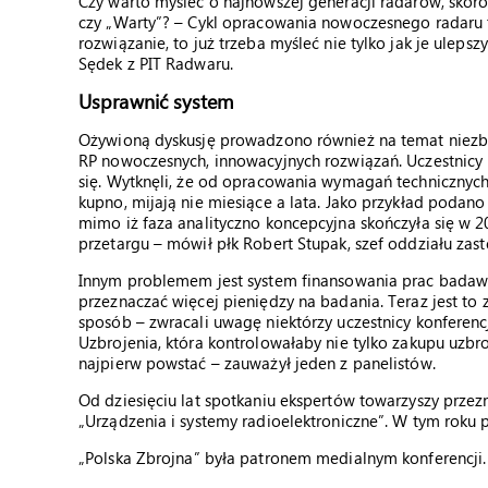
Czy warto myśleć o najnowszej generacji radarów, skoro
czy „Warty”? – Cykl opracowania nowoczesnego radaru 
rozwiązanie, to już trzeba myśleć nie tylko jak je uleps
Sędek z PIT Radwaru.
Usprawnić system
Ożywioną dyskusję prowadzono również na temat niezby
RP nowoczesnych, innowacyjnych rozwiązań. Uczestnicy k
się. Wytknęli, że od opracowania wymagań technicznych
kupno, mijają nie miesiące a lata. Jako przykład podan
mimo iż faza analityczno koncepcyjna skończyła się w 
przetargu – mówił płk Robert Stupak, szef oddziału zas
Innym problemem jest system finansowania prac badawc
przeznaczać więcej pieniędzy na badania. Teraz jest to 
sposób – zwracali uwagę niektórzy uczestnicy konferenc
Uzbrojenia, która kontrolowałaby nie tylko zakupu uzbr
najpierw powstać – zauważył jeden z panelistów.
Od dziesięciu lat spotkaniu ekspertów towarzyszy przezn
„Urządzenia i systemy radioelektroniczne”. W tym roku p
„
Polska Zbrojna
”
była patronem medialnym konferencji.