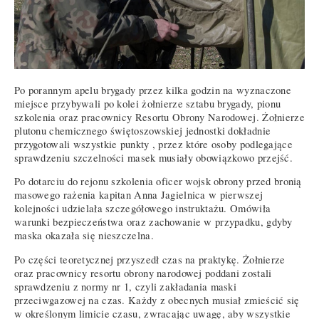
Po porannym apelu brygady przez kilka godzin na wyznaczone
miejsce przybywali po kolei żołnierze sztabu brygady, pionu
szkolenia oraz pracownicy Resortu Obrony Narodowej. Żołnierze
plutonu chemicznego świętoszowskiej jednostki dokładnie
przygotowali wszystkie punkty , przez które osoby podlegające
sprawdzeniu szczelności masek musiały obowiązkowo przejść.
Po dotarciu do rejonu szkolenia oficer wojsk obrony przed bronią
masowego rażenia kapitan Anna Jagielnica w pierwszej
kolejności udzielała szczegółowego instruktażu. Omówiła
warunki bezpieczeństwa oraz zachowanie w przypadku, gdyby
maska okazała się nieszczelna.
Po części teoretycznej przyszedł czas na praktykę. Żołnierze
oraz pracownicy resortu obrony narodowej poddani zostali
sprawdzeniu z normy nr 1, czyli zakładania maski
przeciwgazowej na czas. Każdy z obecnych musiał zmieścić się
w określonym limicie czasu, zwracając uwagę, aby wszystkie