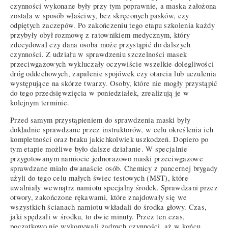
czynności wykonane były przy tym poprawnie, a maska założona
została w sposób właściwy, bez skręconych pasków, czy
odpiętych zaczepów. Po zakończeniu tego etapu szkolenia każdy
przybyły obył rozmowę z ratownikiem medycznym, który
zdecydował czy dana osoba może przystąpić do dalszych
czynności. Z udziału w sprawdzeniu szczelności masek
przeciwgazowych wykluczały oczywiście wszelkie dolegliwości
dróg oddechowych, zapalenie spojówek czy otarcia lub uczulenia
występujące na skórze twarzy. Osoby, które nie mogły przystąpić
do tego przedsięwzięcia w poniedziałek, zrealizują je w
kolejnym terminie.
Przed samym przystąpieniem do sprawdzenia maski były
dokładnie sprawdzane przez instruktorów, w celu określenia ich
kompletności oraz braku jakichkolwiek uszkodzeń. Dopiero po
tym etapie możliwe było dalsze działanie. W specjalnie
przygotowanym namiocie jednorazowo maski przeciwgazowe
sprawdzane miało dwanaście osób. Chemicy z pancernej brygady
użyli do tego celu małych świec testowych (MST), które
uwalniały wewnątrz namiotu specjalny środek. Sprawdzani przez
otwory, zakończone rękawami, które znajdowały się we
wszystkich ścianach namiotu wkładali do środka głowy. Czas,
jaki spędzali w środku, to dwie minuty. Przez ten czas,
początkowo nie wykonywali żadnych czynności, aż w końcu