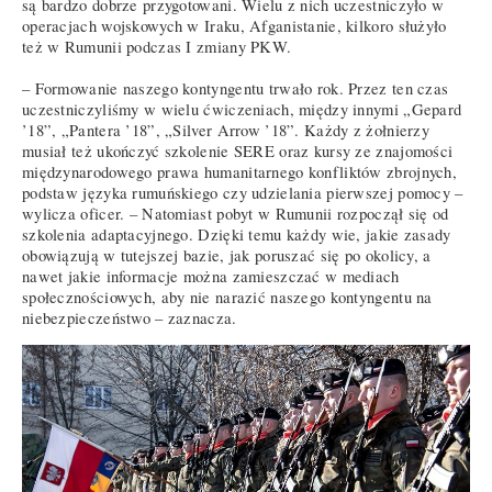
są bardzo dobrze przygotowani. Wielu z nich uczestniczyło w
operacjach wojskowych w Iraku, Afganistanie, kilkoro służyło
też w Rumunii podczas I zmiany PKW.
– Formowanie naszego kontyngentu trwało rok. Przez ten czas
uczestniczyliśmy w wielu ćwiczeniach, między innymi „Gepard
’18”, „Pantera ’18”, „Silver Arrow ’18”. Każdy z żołnierzy
musiał też ukończyć szkolenie SERE oraz kursy ze znajomości
międzynarodowego prawa humanitarnego konfliktów zbrojnych,
podstaw języka rumuńskiego czy udzielania pierwszej pomocy –
wylicza oficer. – Natomiast pobyt w Rumunii rozpoczął się od
szkolenia adaptacyjnego. Dzięki temu każdy wie, jakie zasady
obowiązują w tutejszej bazie, jak poruszać się po okolicy, a
nawet jakie informacje można zamieszczać w mediach
społecznościowych, aby nie narazić naszego kontyngentu na
niebezpieczeństwo – zaznacza.