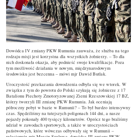
Dowódca IV zmiany PKW Rumunia zauważa, że służba na tego
rodzaju misji jest korzystna dla wszystkich żołnierzy. – To dla
nich doskonała okazja, aby podnieść swoje kwalifikacje. Poza
tym możliwość działania w nowym, międzynarodowym
środowisku jest bezcenna – mówi mjr Dawid Butlak.
Uroczystość przekazania dowodzenia odbyła się we wtorek. W
związku z tym do powrotu do Polski szykują się żołnierze z 17
Batalionu Piechoty Zmotoryzowanej Ziemi Rzeszowskiej 17 BZ,
którzy tworzyli III zmianę PKW Rumunia. Jak oceniają
półroczny pobyt w bazie w Rumunii? – To był bardzo intensywny
czas. Spędziliśmy na tutejszych poligonach 144 dni, a nasze
pojazdy pokonały 400 tysięcy kilometrów. Oprócz tego braliśmy
udział w zawodach sportowych, a także w uroczystościach
państwowych, które wówczas odbywały się w Rumunii –
relacjonuje mjr Marcin Szulewa, dowódca III zmiany PKW. –