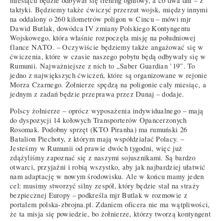
miesiącu będzie odbywał się trening ogniowy, a co dwa dni – z
taktyki. Będziemy także ćwiczyć przerzut wojsk, między innymi
na oddalony o 260 kilometrów poligon w Cincu – mówi mjr
Dawid Butlak, dowódca IV zmiany Polskiego Kontyngentu
Wojskowego, która właśnie rozpoczęła misję na południowej
flance NATO. – Oczywiście będziemy także angażować się w
ćwiczenia, które w czasie naszego pobytu będą odbywały się w
Rumunii. Najważniejsze z nich to „Saber Guardian ’19”. To
jedno z największych ćwiczeń, które są organizowane w rejonie
Morza Czarnego. Żołnierze spędzą na poligonie cały miesiąc, a
jednym z zadań będzie przeprawa przez Dunaj – dodaje.
Polscy żołnierze – oprócz wyposażenia indywidualnego – mają
do dyspozycji 14 kołowych Transporterów Opancerzonych
Rosomak. Podobny sprzęt (KTO Piranha) ma rumuński 26
Batalion Piechoty, z którym mają współdziałać Polacy. –
Jesteśmy w Rumunii od prawie dwóch tygodni, więc już
zdążyliśmy zapoznać się z naszymi sojusznikami. Są bardzo
otwarci, przyjaźni i robią wszystko, aby jak najbardziej ułatwić
nam adaptację w nowym środowisku. Ale w końcu mamy jeden
cel: musimy stworzyć silny zespół, który będzie stał na straży
bezpiecznej Europy – podkreśla mjr Butlak w rozmowie z
portalem polska-zbrojna.pl. Zdaniem oficera nie ma wątpliwości,
że ta misja się powiedzie, bo żołnierze, którzy tworzą kontyngent