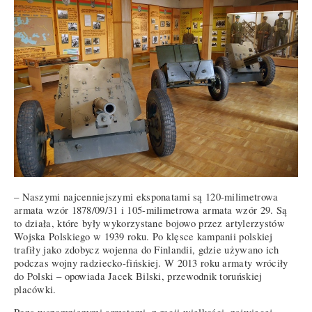
– Naszymi najcenniejszymi eksponatami są 120-milimetrowa
armata wzór 1878/09/31 i 105-milimetrowa armata wzór 29. Są
to działa, które były wykorzystane bojowo przez artylerzystów
Wojska Polskiego w 1939 roku. Po klęsce kampanii polskiej
trafiły jako zdobycz wojenna do Finlandii, gdzie używano ich
podczas wojny radziecko-fińskiej. W 2013 roku armaty wróciły
do Polski – opowiada Jacek Bilski, przewodnik toruńskiej
placówki.