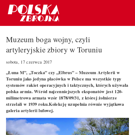
Muzeum boga wojny, czyli
artyleryjskie zbiory w Toruniu
sobota, 17 czerwca 2017
„Łuna M”, „Toczka” czy „Elbrus” – Muzeum Artylerii w
Toruniu jako jedyna placówka w Polsce ma wszystkie typy
systemów rakiet operacyjnych i taktycznych, których używała
polska armia. Wśród najcenniejszych
eksponatów jest 120-
milimetrowa armata wzór 1878/09/31, z której żołnierze
strzelali w 1939 roku.
K
olekcję uzupełnia równie wyjątkowa
galeria artylerii lufowej.