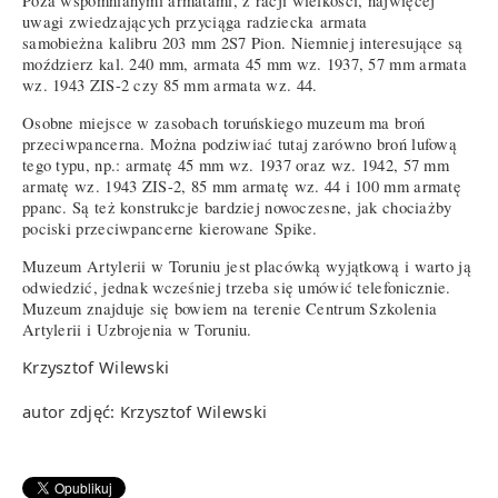
Poza wspomnianymi armatami, z racji wielkości, najwięcej
uwagi zwiedzających przyciąga radziecka armata
samobieżna kalibru 203 mm 2S7 Pion. Niemniej interesujące są
moździerz kal. 240 mm, armata 45 mm wz. 1937, 57 mm armata
wz. 1943 ZIS-2 czy 85 mm armata wz. 44.
Osobne miejsce w zasobach toruńskiego muzeum ma broń
przeciwpancerna. Można podziwiać tutaj zarówno broń lufową
tego typu, np.: armatę 45 mm wz. 1937 oraz wz. 1942, 57 mm
armatę wz. 1943 ZIS-2, 85 mm armatę wz. 44 i 100 mm armatę
ppanc. Są też konstrukcje bardziej nowoczesne, jak chociażby
pociski przeciwpancerne kierowane Spike.
Muzeum Artylerii w Toruniu jest placówką wyjątkową i warto ją
odwiedzić, jednak wcześniej trzeba się umówić telefonicznie.
Muzeum znajduje się bowiem na terenie Centrum Szkolenia
Artylerii i Uzbrojenia w Toruniu.
Krzysztof Wilewski
autor zdjęć: Krzysztof Wilewski