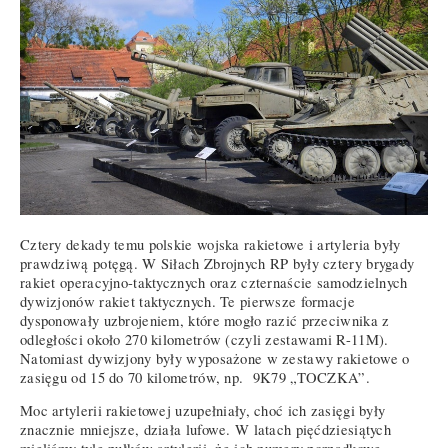
Cztery dekady temu polskie wojska rakietowe i artyleria były
prawdziwą potęgą. W Siłach Zbrojnych RP były cztery brygady
rakiet operacyjno-taktycznych oraz czternaście samodzielnych
dywizjonów rakiet taktycznych. Te pierwsze formacje
dysponowały uzbrojeniem, które mogło razić przeciwnika z
odległości około 270 kilometrów (czyli zestawami R-11M).
Natomiast dywizjony były wyposażone w zestawy rakietowe o
zasięgu od 15 do 70 kilometrów, np. 9K79 „TOCZKA”.
Moc artylerii rakietowej uzupełniały, choć ich zasięgi były
znacznie mniejsze, działa lufowe. W latach pięćdziesiątych