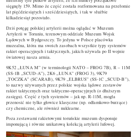
mieliśmy tyle pułków artylerii, że ich numery porządkowe
sięgnęły 159. Mimo że część została rozformowana na przełomie
lat pięćdziesiątych i sześćdziesiątych, i tak w służbie
kilkadziesiąt pozostało.
Dziś potęgę polskiej artylerii można oglądać w Muzeum
Artylerii w Toruniu, terenowym oddziale Muzeum Wojsk
Lądowych w Bydgoszczy. To jedyna w Polsce placówka
muzealna, która ma swoich zasobach wszystkie typy systemów
rakiet operacyjnych i taktycznych, jakich używała po II wojnie
światowej nasza armia.
9K52 „ŁUNA M” (w terminologii NATO – FROG 7B), R – 11M
(SS-1B „SCUD-A”), 2K6 „ŁUNA” (FROG 3), 9K79
„TOCZKA” (SCARAB), 9K79 „ELBRUS” (SS-1C „SCUD-B”),
to nazwy używanych przez polskie wojska lądowe zestawów
rakiet taktycznych oraz taktyczno-operacyjnych (o dłuższym
zasięgu). Część z tych systemów – jak np. R-11M, mogła
przenosić nie tylko głowice klasyczne (np. odłamkowo-burzące)
czy chemiczne, ale również nuklearne.
Poza zestawami rakietowymi toruńskie muzeum dysponuje
imponującą i równie unikatową kolekcją artylerii lufowej.