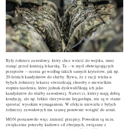
Były żołnierz zawodowy, który chce wrócić do wojska, musi
stanąć przed komisją lekarską. Ta – w myśl obowiązujących
przepisów – ocenia go według takich samych kryteriów, jak np.
20-letnich kandydatów do służby. Bywa, że z racji wieku u
byłych żołnierzy lekarze stwierdzają choroby o niewielkim
stopniu nasilenia, które jednak dyskwalifikują ich jako
kandydatów do służby zawodowej. Nawet ci, którzy mają dobrą
kondycję, ale np. lekkie skrzywienie kręgosłupa, nie są w stanie
sprostać wysokim wymaganiom. W efekcie niewielu z byłych
żołnierzy zawodowych ma szansę ponownie wstąpić do armii.
MON postanowiło więc zmienić przepisy. Powodem są m.in.
zwiększone potrzeby kadrowe sił zbrojnych, związane z