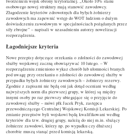
tworzeniem wojsk obrony terytorialnej. „Około 10% stanu
osobowego nowej struktury mają stanowić zawodowcy.
Złagodzenie kryteriów zdrowotnych dla byłych żołnierzy
zawodowych ma zapewnić wstęp do WOT ludziom o dużym
doświadczeniu zawodowym w specjalnościach pożądanych przez
siły zbrojne” – napisali w uzasadnieniu autorzy nowelizacji
rozporządzenia.
Łagodniejsze kryteria
Nowe przepisy dotyczące orzekania o zdolności do zawodowej
służby wojskowej zaczną obowiązywać 10 lutego. – W
rozporządzeniu zmieniono wykaz chorób lub ułomności branych
pod uwagę przy orzekaniu o zdolności do zawodowej służby w
przypadku byłych żołnierzy zawodowych – żołnierzy rezerwy.
Zgodnie z zapisami nie będą oni jak dotąd oceniani według
najwyższych norm dla pierwszej grupy, w której są między
innymi osoby po raz pierwszy ubiegające się o przyjęcie do
zawodowej służby – mówi płk Jacek Pryk, zastępca
przewodniczącego Centralnej Wojskowej Komisji Lekarskiej. Po
zmianie przepisów byli wojskowi będą kwalifikowani według
kryteriów dla tzw. drugiej grupy, należą do niej m.in. służący
żołnierze zawodowi, którzy np. po wypadku czy dłuższej
chorobie muszą stanąć przed komisją lekarską.