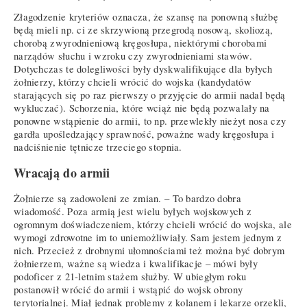
Złagodzenie kryteriów oznacza, że szansę na ponowną służbę
będą mieli np. ci ze skrzywioną przegrodą nosową, skoliozą,
chorobą zwyrodnieniową kręgosłupa, niektórymi chorobami
narządów słuchu i wzroku czy zwyrodnieniami stawów.
Dotychczas te dolegliwości były dyskwalifikujące dla byłych
żołnierzy, którzy chcieli wrócić do wojska (kandydatów
starających się po raz pierwszy o przyjęcie do armii nadal będą
wykluczać). Schorzenia, które wciąż nie będą pozwalały na
ponowne wstąpienie do armii, to np. przewlekły nieżyt nosa czy
gardła upośledzający sprawność, poważne wady kręgosłupa i
nadciśnienie tętnicze trzeciego stopnia.
Wracają do armii
Żołnierze są zadowoleni ze zmian. – To bardzo dobra
wiadomość. Poza armią jest wielu byłych wojskowych z
ogromnym doświadczeniem, którzy chcieli wrócić do wojska, ale
wymogi zdrowotne im to uniemożliwiały. Sam jestem jednym z
nich. Przecież z drobnymi ułomnościami też można być dobrym
żołnierzem, ważne są wiedza i kwalifikacje – mówi były
podoficer z 21-letnim stażem służby. W ubiegłym roku
postanowił wrócić do armii i wstąpić do wojsk obrony
terytorialnej. Miał jednak problemy z kolanem i lekarze orzekli,