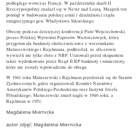
podległego wówczas Francji. W październiku skarb II
Rzeczypospolitej znalazł się w Never nad Loarą. Majątek ten
pomógł w budowaniu polskiej armii i działalności rządu
emigracyjnego gen. Władysława Sikorskiego.
Obecny podczas dzisiejszej konferencji Piotr Woyciechowski,
prezes Polskiej Wytwórni Papierów Wartościowych, która
przygotowała banknoty okolicznościowe z wizerunkami
Matuszewskiego i Rajchmana, podkreślał, że oficerowie
wywieźli nie tylko złoto z NBP. Uratowali przed okupantem
także wydrukowane przez Rząd II RP banknoty i numeratory,
które nie zostały wprowadzone do obiegu.
W 1941 roku Matuszewski i Rajchnam przedostali się do Stanów
Zjednoczonych, gdzie organizowali Komitet Narodowy
Amerykanów Polskiego Pochodzenia oraz Instytut Józefa
Piłsudskiego. Matuszewski zmarł nagle w 1946 roku, a
Rajchman w 1951.
Magdalena Miernicka
autor zdjęć: Magdalena Miernicka