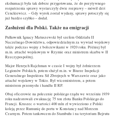
ekshumacji była tak dobrze przygotowana, że do pozytywnego
rozpatrzenia sprawy wystarczyły dwie rozprawy – mówił dziś
Cenckiewicz. – Gdy wyrok został wydany, sprawy potoczyły się
już bardzo szybko – dodał.
Zasłużeni dla Polski. Także na emigracji
Pułkownik Ignacy Matuszewski był szefem Oddziału II
Naczelnego Dowództwa, odpowiedzialnym za wywiad wojskowy
także podczas wojny z bolszewikami w 1920 roku. Później był
m.in. attaché wojskowym w Rzymie oraz ministrem skarbu w II
Rzeczypospolitej.
Major Henrych Rajchman w czasie I wojny był żołnierzem
Legionów Polskich, potem służył m.in. w Biurze Inspekcji
Generalnego Inspektora Sił Zbrojnych w Warszawie oraz jako
attaché wojskowy w Tokio. Był wiceministrem, a potem
ministrem przemysłu i handlu II RP.
Obaj oficerowie na polecenie polskiego rządu we wrześniu 1939
roku nadzorowali ewakuację 75 ton złota Banku Polskiego do
Francji. Kruszec o wartości 400 mln zł wywieziono z Polski
koleją przez Rumunię do portu w Konstancy nad Morzem
Czarnym. Potem tankowcem do Stambułu i na terytorium Bejrutu