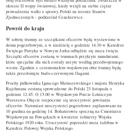
obaj oficerowie byli bardzo ważnymi postaciami, zwłaszcza w
okresie II wojny światowej, kiedy wzięli na siebie ciężar
prowadzenia walki o sprawy Polski na terenie Stanów
Zjednoczonych – podkreślał Cenckiewicz.
Powrót do kraju
W sobotę trumny ze szczątkami oficerów będą wystawione w
domu pogrzebowym, a w niedzielę o godzinie 14.30 w Katedrze
Świętego Patryka w Nowym Jorku odbędzie się msza święta.
Szczątki oficerów zostaną w trumnach przykryte mundurami,
które specjalne dla nich zostały uszyte według przedwojennego
wzoru. Zgodnie z ceremoniałem wojskowym obie trumny będą
także przesłonięte biało-czerwonymi flagami.
Prochy pułkownika Ignacego Matuszewskiego i majora Henryka
Rajchmana zostaną sprowadzone do Polski 23 listopada o
godzinie 12.45. O 15.00 w Wojskowym Porcie Lotniczym
Warszawa-Okęcie rozpocznie się uroczystość powitania
oficerów. Natomiast uroczystości pogrzebowe zaplanowano na
10 grudnia na godzinę 14. Bohaterowie spoczną na Cmentarzu
Wojskowym na Powązkach w kwaterze żołnierzy Wojska
Polskiego 1920 roku. Uroczystość poprzedzi msza żałobna w
Katedrze Polowej Wojska Polskiego.