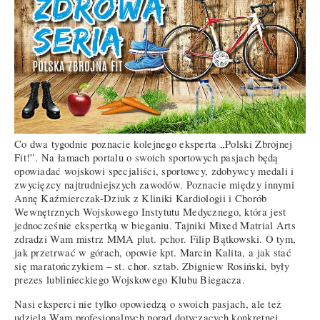
Co dwa tygodnie poznacie kolejnego eksperta „Polski Zbrojnej
Fit!”. Na łamach portalu o swoich sportowych pasjach będą
opowiadać wojskowi specjaliści, sportowcy, zdobywcy medali i
zwycięzcy najtrudniejszych zawodów. Poznacie między innymi
Annę Kaźmierczak-Dziuk z Kliniki Kardiologii i Chorób
Wewnętrznych Wojskowego Instytutu Medycznego, która jest
jednocześnie ekspertką w bieganiu. Tajniki Mixed Matrial Arts
zdradzi Wam mistrz MMA plut. pchor. Filip Bątkowski. O tym,
jak przetrwać w górach, opowie kpt. Marcin Kalita, a jak stać
się maratończykiem – st. chor. sztab. Zbigniew Rosiński, były
prezes lublinieckiego Wojskowego Klubu Biegacza.
Nasi eksperci nie tylko opowiedzą o swoich pasjach, ale też
udzielą Wam profesjonalnych porad dotyczących konkretnej