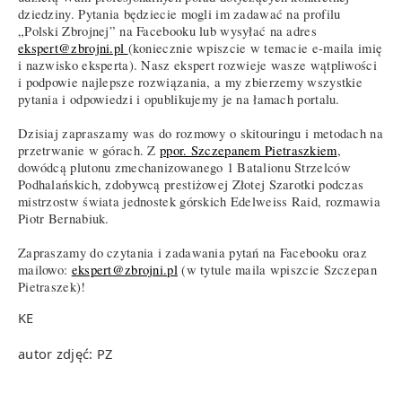
dziedziny. Pytania będziecie mogli im zadawać na profilu
„Polski Zbrojnej” na Facebooku lub wysyłać na adres
ekspert@zbrojni.pl
(koniecznie wpiszcie w temacie e-maila imię
i nazwisko eksperta). Nasz ekspert rozwieje wasze wątpliwości
i podpowie najlepsze rozwiązania, a my zbierzemy wszystkie
pytania i odpowiedzi i opublikujemy je na łamach portalu.
Dzisiaj zapraszamy was do rozmowy o skitouringu i metodach na
przetrwanie w górach. Z
ppor. Szczepanem Pietraszkiem
,
dowódcą plutonu zmechanizowanego 1 Batalionu Strzelców
Podhalańskich, zdobywcą prestiżowej Złotej Szarotki podczas
mistrzostw świata jednostek górskich Edelweiss Raid, rozmawia
Piotr Bernabiuk.
Zapraszamy do czytania i zadawania pytań na Facebooku oraz
mailowo:
ekspert@zbrojni.pl
(w tytule maila wpiszcie Szczepan
Pietraszek)!
KE
autor zdjęć: PZ