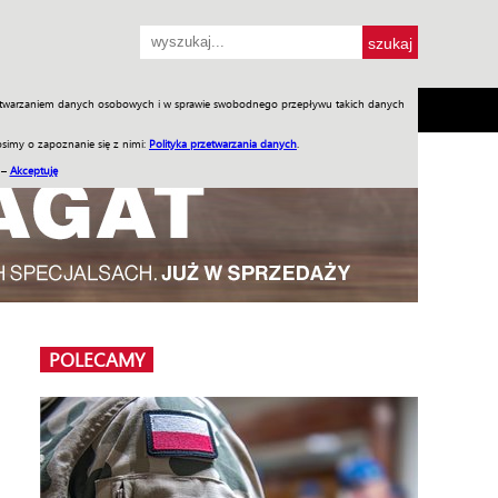
przetwarzaniem danych osobowych i w sprawie swobodnego przepływu takich danych
SH
SKLEP
Jednodniówki
Praca w WIW
simy o zapoznanie się z nimi:
Polityka przetwarzania danych
.
 –
Akceptuję
POLECAMY