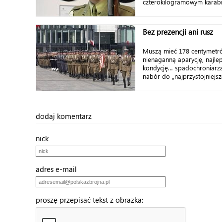
czterokilogramowym karabin
Bez prezencji ani rusz
Muszą mieć 178 centymetró
nienaganną aparycję, najlep
kondycję… spadochroniarza
nabór do „najprzystojniejs
dodaj komentarz
nick
adres e-mail
proszę przepisać tekst z obrazka: