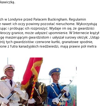
ękawiczką.
kich w Londynie przed Pałacem Buckingham. Regulamin
 ale nawet ich oczy powinny pozostać nieruchome. Wykorzystują
ując i próbując ich rozproszyć. Wydaje im się, że gwardziści
zekroczy granice, może usłyszeć upomnienie. W Internecie krążył
rogę maszerującym gwardzistom i usłyszał surowy okrzyk: „Ustąp
strój tych gwardzistów: czerwone kurtki, granatowe spodnie,
bione z futra kanadyjskich niedźwiedzi, mają prawie pół metra