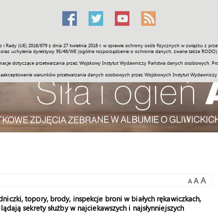
o i Rady (UE) 2016/679 z dnia 27 kwietnia 2016 r. w sprawie ochrony osób fizycznych w związku z 
Świat
Społeczność
Sport
Historia
Galerie
Wideo
ENGLI
oraz uchylenia dyrektywy 95/46/WE (ogólne rozporządzenie o ochronie danych, zwane także RODO).
acje dotyczące przetwarzania przez Wojskowy Instytut Wydawniczy Państwa danych osobowych. Pro
zaakceptowanie warunków przetwarzania danych osobowych przez Wojskowych Instytut Wydawniczy
A
A
A
iczki, topory, brody, inspekcje broni w białych rękawiczkach,
lądają sekrety służby w najciekawszych i najsłynniejszych