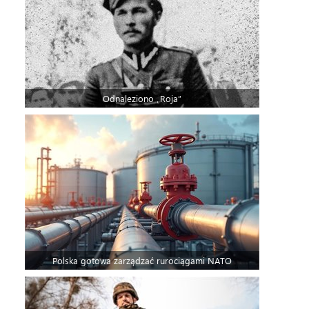
Odnaleziono „Roja”
Polska gotowa zarządzać rurociągami NATO