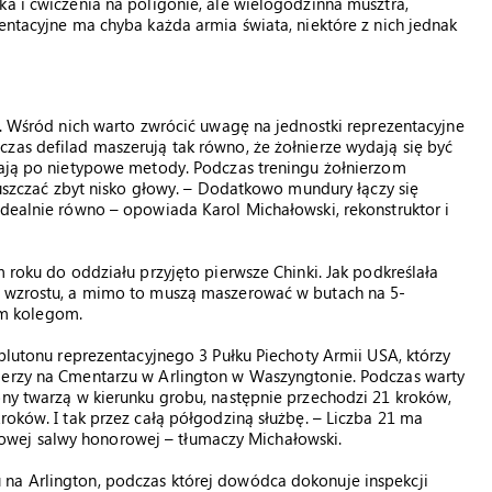
ka i ćwiczenia na poligonie, ale wielogodzinna musztra,
entacyjne ma chyba każda armia świata, niektóre z nich jednak
h. Wśród nich warto zwrócić uwagę na jednostki reprezentacyjne
zas defilad maszerują tak równo, że żołnierze wydają się być
ęgają po nietypowe metody. Podczas treningu żołnierzom
opuszczać zbyt nisko głowy. – Dodatkowo mundury łączy się
idealnie równo – opowiada Karol Michałowski, rekonstruktor i
m roku do oddziału przyjęto pierwsze Chinki. Jak podkreślała
ry wzrostu, a mimo to muszą maszerować w butach na 5-
m kolegom.
 plutonu reprezentacyjnego 3 Pułku Piechoty Armii USA, którzy
ierzy na Cmentarzu w Arlington w Waszyngtonie. Podczas warty
ony twarzą w kierunku grobu, następnie przechodzi 21 kroków,
roków. I tak przez całą półgodziną służbę. – Liczba 21 ma
wej salwy honorowej – tłumaczy Michałowski.
na Arlington, podczas której dowódca dokonuje inspekcji