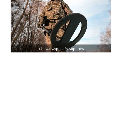
Lubawa wyposaży saperów