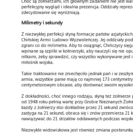
Choć są żołnierzami, ich głównym zadaniem nie jest wal
perfekcyjny wygląd i idealna prezencja. Oddziały reprez
zdecydowanie się wyróżniają.
Milimetry i sekundy
Z niezwykłej perfekcji słyną formacje państw azjatyckic
Chińskiej Armii Ludowo-Wyzwoleńczej. Jej oddziały podc
zgrani co do milimetra. Aby to osiągnąć, Chińczycy si
wpinane są szpilki w kołnierzyki, aby nauczyli się nie 
nitkami, żeby sprawdzić, czy wszystko wykonywane jest 
miłośnik wojska.
Takie traktowanie nie zniechęciło jednak pań i w zeszły
armia, wszystkie panie mają co najmniej 173 centymet
centymetorowym obcasie, aby dorównać swoim wysoki
Z dokładności, choć innego rodzaju, słyną też żołnierze
od 1948 roku pełnią wartę przy Grobie Nieznanych Żołn
każdy z żołnierzy stoi dokładnie przez 21 sekund zwróc
zastyga na 21 sekund, obraca się i znów przemierza 21 k
nawiązywać do 21 strzałów oddawanych podczas wojsko
Niezwykle widowiskowa jest również zmiana posterunku 