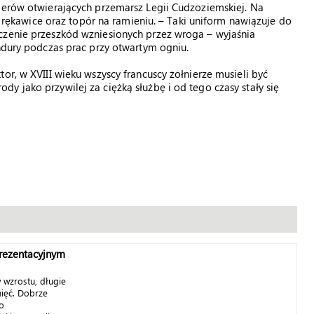
perów otwierających przemarsz Legii Cudzoziemskiej. Na
 i rękawice oraz topór na ramieniu. – Taki uniform nawiązuje do
czenie przeszkód wzniesionych przez wroga – wyjaśnia
undury podczas prac przy otwartym ogniu.
or, w XVIII wieku wszyscy francuscy żołnierze musieli być
y jako przywilej za ciężką służbę i od tego czasy stały się
rezentacyjnym
 wzrostu, długie
mięć. Dobrze
o