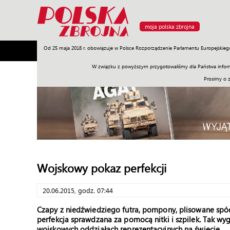
moja polska zbrojna
Od 25 maja 2018 r. obowiązuje w Polsce Rozporządzenie Parlamentu Europejskieg
Armia
Poligon
Sprzęt
Misje
Polityka
Prawo
W związku z powyższym przygotowaliśmy dla Państwa inform
Prosimy o 
Wojskowy pokaz perfekcji
20.06.2015, godz. 07:44
Czapy z niedźwiedziego futra, pompony, plisowane spódn
perfekcja sprawdzana za pomocą nitki i szpilek. Tak wyg
wojskowych oddziałach reprezentacyjnych na świecie.