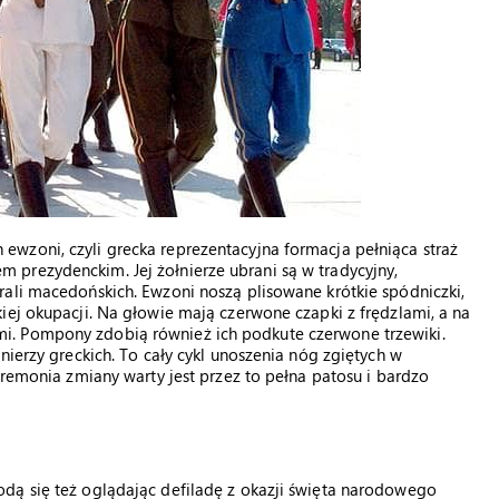
wzoni, czyli grecka reprezentacyjna formacja pełniąca straż
prezydenckim. Jej żołnierze ubrani są w tradycyjny,
ali macedońskich. Ewzoni noszą plisowane krótkie spódniczki,
iej okupacji. Na głowie mają czerwone czapki z frędzlami, a na
i. Pompony zdobią również ich podkute czerwone trzewiki.
nierzy greckich. To cały cykl unoszenia nóg zgiętych w
eremonia zmiany warty jest przez to pełna patosu i bardzo
dą się też oglądając defiladę z okazji święta narodowego