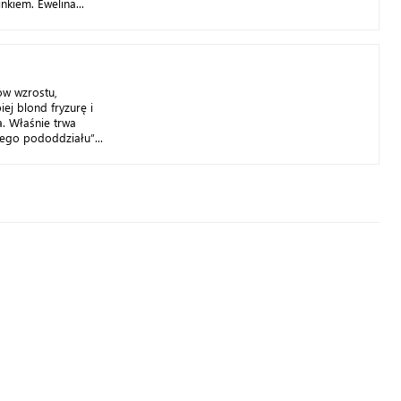
kiem. Ewelina...
w wzrostu,
iej blond fryzurę i
. Właśnie trwa
zego pododdziału”...