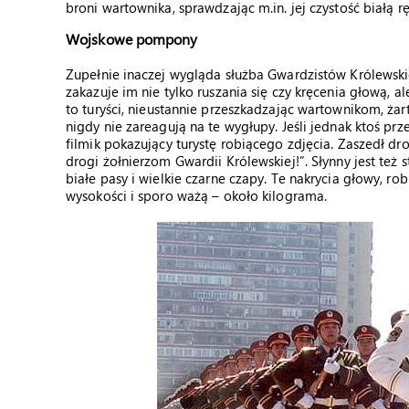
broni wartownika, sprawdzając m.in. jej czystość białą r
Wojskowe pompony
Zupełnie inaczej wygląda służba Gwardzistów Królews
zakazuje im nie tylko ruszania się czy kręcenia głową,
to turyści, nieustannie przeszkadzając wartownikom, żart
nigdy nie zareagują na te wygłupy. Jeśli jednak ktoś pr
filmik pokazujący turystę robiącego zdjęcia. Zaszedł d
drogi żołnierzom Gwardii Królewskiej!”. Słynny jest też 
białe pasy i wielkie czarne czapy. Te nakrycia głowy, ro
wysokości i sporo ważą – około kilograma.