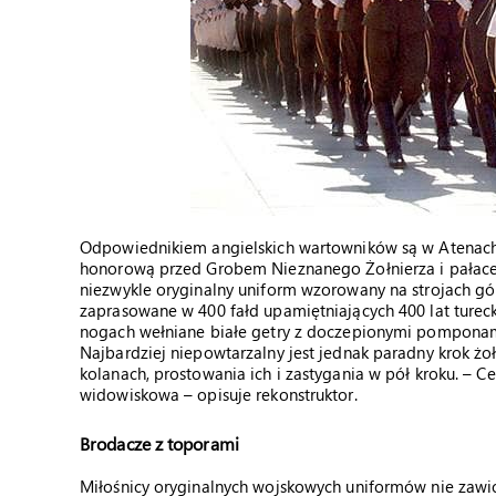
Odpowiednikiem angielskich wartowników są w Atenach e
honorową przed Grobem Nieznanego Żołnierza i pałacem 
niezwykle oryginalny uniform wzorowany na strojach gór
zaprasowane w 400 fałd upamiętniających 400 lat tureck
nogach wełniane białe getry z doczepionymi pomponam
Najbardziej niepowtarzalny jest jednak paradny krok żoł
kolanach, prostowania ich i zastygania w pół kroku. – C
widowiskowa – opisuje rekonstruktor.
Brodacze z toporami
Miłośnicy oryginalnych wojskowych uniformów nie zawio