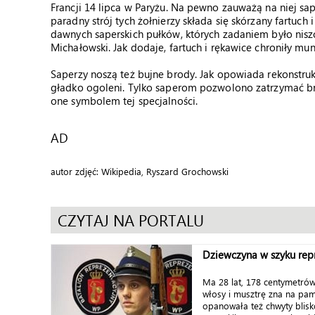
Francji 14 lipca w Paryżu. Na pewno zauważą na niej sa
paradny strój tych żołnierzy składa się skórzany fartuch
dawnych saperskich pułków, których zadaniem było nisz
Michałowski. Jak dodaje, fartuch i rękawice chroniły m
Saperzy noszą też bujne brody. Jak opowiada rekonstrukt
gładko ogoleni. Tylko saperom pozwolono zatrzymać brod
one symbolem tej specjalności.
AD
autor zdjęć: Wikipedia, Ryszard Grochowski
CZYTAJ NA PORTALU
Dziewczyna w szyku rep
Ma 28 lat, 178 centymetrów
włosy i musztrę zna na pa
opanowała też chwyty blisk