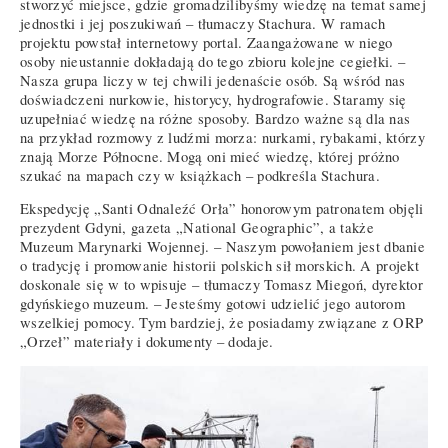
stworzyć miejsce, gdzie gromadzilibyśmy wiedzę na temat samej
jednostki i jej poszukiwań – tłumaczy Stachura. W ramach
projektu powstał internetowy portal. Zaangażowane w niego
osoby nieustannie dokładają do tego zbioru kolejne cegiełki. –
Nasza grupa liczy w tej chwili jedenaście osób. Są wśród nas
doświadczeni nurkowie, historycy, hydrografowie. Staramy się
uzupełniać wiedzę na różne sposoby. Bardzo ważne są dla nas
na przykład rozmowy z ludźmi morza: nurkami, rybakami, którzy
znają Morze Północne. Mogą oni mieć wiedzę, której próżno
szukać na mapach czy w książkach – podkreśla Stachura.
Ekspedycję „Santi Odnaleźć Orła” honorowym patronatem objęli
prezydent Gdyni, gazeta „National Geographic”, a także
Muzeum Marynarki Wojennej. – Naszym powołaniem jest dbanie
o tradycję i promowanie historii polskich sił morskich. A projekt
doskonale się w to wpisuje – tłumaczy Tomasz Miegoń, dyrektor
gdyńskiego muzeum. – Jesteśmy gotowi udzielić jego autorom
wszelkiej pomocy. Tym bardziej, że posiadamy związane z ORP
„Orzeł” materiały i dokumenty – dodaje.