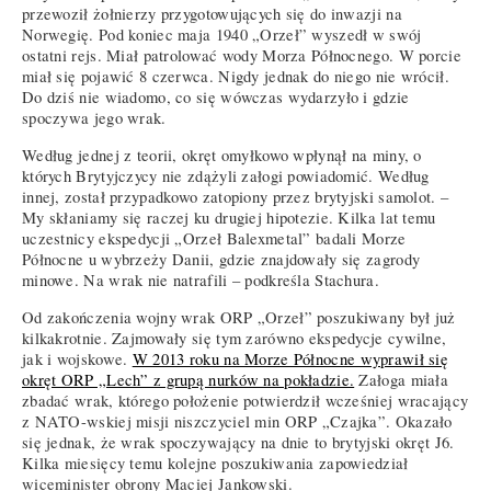
przewoził żołnierzy przygotowujących się do inwazji na
Norwegię. Pod koniec maja 1940 „Orzeł” wyszedł w swój
ostatni rejs. Miał patrolować wody Morza Północnego. W porcie
miał się pojawić 8 czerwca. Nigdy jednak do niego nie wrócił.
Do dziś nie wiadomo, co się wówczas wydarzyło i gdzie
spoczywa jego wrak.
Według jednej z teorii, okręt omyłkowo wpłynął na miny, o
których Brytyjczycy nie zdążyli załogi powiadomić. Według
innej, został przypadkowo zatopiony przez brytyjski samolot. –
My skłaniamy się raczej ku drugiej hipotezie. Kilka lat temu
uczestnicy ekspedycji „Orzeł Balexmetal” badali Morze
Północne u wybrzeży Danii, gdzie znajdowały się zagrody
minowe. Na wrak nie natrafili – podkreśla Stachura.
Od zakończenia wojny wrak ORP „Orzeł” poszukiwany był już
kilkakrotnie. Zajmowały się tym zarówno ekspedycje cywilne,
jak i wojskowe.
W 2013 roku na Morze Północne wyprawił się
okręt ORP „Lech” z grupą nurków na pokładzie.
Załoga miała
zbadać wrak, którego położenie potwierdził wcześniej wracający
z NATO-wskiej misji niszczyciel min ORP „Czajka”. Okazało
się jednak, że wrak spoczywający na dnie to brytyjski okręt J6.
Kilka miesięcy temu kolejne poszukiwania zapowiedział
wiceminister obrony Maciej Jankowski.