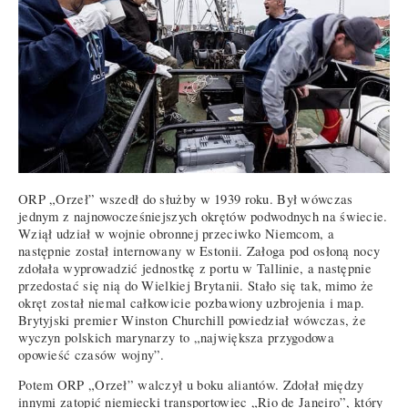
ORP „Orzeł” wszedł do służby w 1939 roku. Był wówczas
jednym z najnowocześniejszych okrętów podwodnych na świecie.
Wziął udział w wojnie obronnej przeciwko Niemcom, a
następnie został internowany w Estonii. Załoga pod osłoną nocy
zdołała wyprowadzić jednostkę z portu w Tallinie, a następnie
przedostać się nią do Wielkiej Brytanii. Stało się tak, mimo że
okręt został niemal całkowicie pozbawiony uzbrojenia i map.
Brytyjski premier Winston Churchill powiedział wówczas, że
wyczyn polskich marynarzy to „największa przygodowa
opowieść czasów wojny”.
Potem ORP „Orzeł” walczył u boku aliantów. Zdołał między
innymi zatopić niemiecki transportowiec „Rio de Janeiro”, który