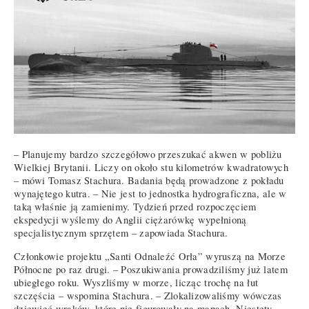
– Planujemy bardzo szczegółowo przeszukać akwen w pobliżu
Wielkiej Brytanii. Liczy on około stu kilometrów kwadratowych
– mówi Tomasz Stachura. Badania będą prowadzone z pokładu
wynajętego kutra. – Nie jest to jednostka hydrograficzna, ale w
taką właśnie ją zamienimy. Tydzień przed rozpoczęciem
ekspedycji wyślemy do Anglii ciężarówkę wypełnioną
specjalistycznym sprzętem – zapowiada Stachura.
Członkowie projektu „Santi Odnaleźć Orła” wyruszą na Morze
Północne po raz drugi. – Poszukiwania prowadziliśmy już latem
ubiegłego roku. Wyszliśmy w morze, licząc trochę na łut
szczęścia – wspomina Stachura. – Zlokalizowaliśmy wówczas
dziewięć wraków, które nie figurowały na mapach. Niestety,