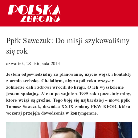
Ppłk Sawczuk: Do misji szykowaliśmy
się rok
czwartek, 28 listopada 2013
Jestem odpowiedzialny za planowanie, użycie wojsk i kontakty
z armią serbską. Chciałbym, aby za pół roku wszyscy
żołnierze cali i zdrowi wrócili do kraju. O ich wyszkolenie
jestem spokojny. Ale tu po wojnie z 1999 roku pozostały miny,
które wciąż są groźne. Tego boję się najbardziej – mówi ppłk
Tomasz Sawczuk, dowódca XXIX zmiany PKW KFOR, która
wczoraj przejęła dowodzenia w kontyngencie.