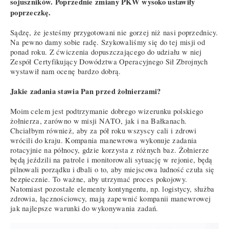
sojuszników. Poprzednie zmiany PKW wysoko ustawiły
poprzeczkę.
Sądzę, że jesteśmy przygotowani nie gorzej niż nasi poprzednicy.
Na pewno damy sobie radę. Szykowaliśmy się do tej misji od
ponad roku. Z ćwiczenia dopuszczającego do udziału w niej
Zespół Certyfikujący Dowództwa Operacyjnego Sił Zbrojnych
wystawił nam ocenę bardzo dobrą.
Jakie zadania stawia Pan przed żołnierzami?
Moim celem jest podtrzymanie dobrego wizerunku polskiego
żołnierza, zarówno w misji NATO, jak i na Bałkanach.
Chciałbym również, aby za pół roku wszyscy cali i zdrowi
wrócili do kraju. Kompania manewrowa wykonuje zadania
rotacyjnie na północy, gdzie korzysta z różnych baz. Żołnierze
będą jeździli na patrole i monitorowali sytuację w rejonie, będą
pilnowali porządku i dbali o to, aby miejscowa ludność czuła się
bezpiecznie. To ważne, aby utrzymać proces pokojowy.
Natomiast pozostałe elementy kontyngentu, np. logistycy, służba
zdrowia, łącznościowcy, mają zapewnić kompanii manewrowej
jak najlepsze warunki do wykonywania zadań.