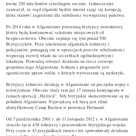
kwotę 250 mln funtów szterlingów rocznie. Jednocześnie
zauważył, że rząd afgański będzie musiał zająć się korupcją,
która stanowi zagrożenie dla stabilności wewnętrznej państwa.
Po 2014 roku w Afganistanie pozostaną brytyjscy instruktorzy,
którzy będą kontynuować szkolenie miejscowych sił
bezpieczeństwa. Obecnie zajmuje się tym ponad 500
Brytyjczyków. Poza szkoleniem afgańskich żołnierzy i
policjantów, pomagają oni w operacjach przeciw rebeliantom i
wspierają rozwój władz na szczeblach ogólnokrajowym i
lokalnym. Prowadzą również działania na rzecz rozwoju
gospodarczego Afganistanu. Jednym z programów jest
ograniczenie upraw roślin, z których wytwarzane są narkotyki.
Brytyjscy żołnierze działają w Afganistanie od początku wojny z
terroryzmem. Obecnie służy tam już 17 zmiana kontyngentu w
ramach operacji „Herrick”. Siły brytyjskie skoncentrowane są na
południu Afganistanu. Największą ich bazą jest silnie
ufortyfikowany Camp Bastion w prowincji Helmand.
Od 7 października 2001 r. do 11 listopada 2012 r. w Afganistanie
straciło życie 438 żołnierzy i pracowników brytyjskiego wojska.
Przy czym w 43 przypadkach śmierci nie spowodowały działania