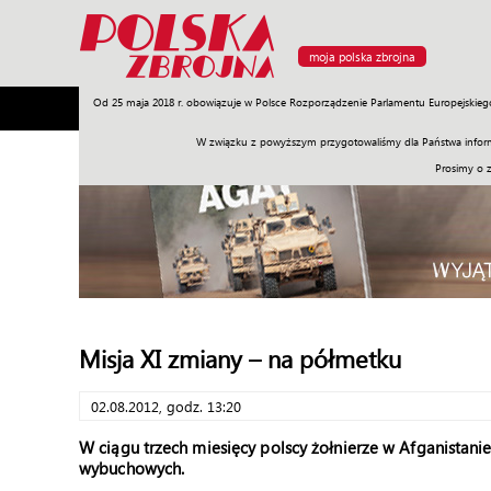
moja polska zbrojna
Od 25 maja 2018 r. obowiązuje w Polsce Rozporządzenie Parlamentu Europejskieg
Armia
Poligon
Sprzęt
Misje
Polityka
Prawo
W związku z powyższym przygotowaliśmy dla Państwa inform
Prosimy o 
Misja XI zmiany – na półmetku
02.08.2012, godz. 13:20
W ciągu trzech miesięcy polscy żołnierze w Afganistanie
wybuchowych.