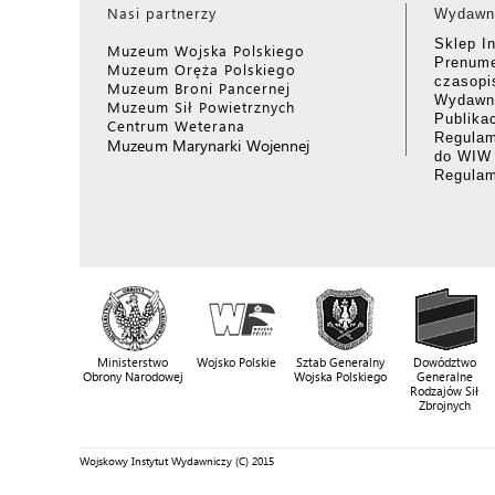
Nasi partnerzy
Wydawn
Sklep I
Muzeum Wojska Polskiego
Prenume
Muzeum Oręża Polskiego
czasop
Muzeum Broni Pancernej
Wydawni
Muzeum Sił Powietrznych
Publika
Centrum Weterana
Regulam
Muzeum Marynarki Wojennej
do WIW
Regula
Ministerstwo
Wojsko Polskie
Sztab Generalny
Dowództwo
Obrony Narodowej
Wojska Polskiego
Generalne
Rodzajów Sił
Zbrojnych
Wojskowy Instytut Wydawniczy (C) 2015