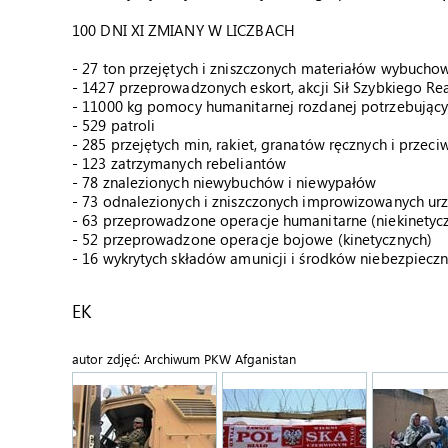
100 DNI XI ZMIANY W LICZBACH
- 27 ton przejętych i zniszczonych materiałów wybucho
- 1427 przeprowadzonych eskort, akcji Sił Szybkiego 
- 11000 kg pomocy humanitarnej rozdanej potrzebując
- 529 patroli
- 285 przejętych min, rakiet, granatów ręcznych i przeci
- 123 zatrzymanych rebeliantów
- 78 znalezionych niewybuchów i niewypałów
- 73 odnalezionych i zniszczonych improwizowanych u
- 63 przeprowadzone operacje humanitarne (niekinetyc
- 52 przeprowadzone operacje bojowe (kinetycznych)
- 16 wykrytych składów amunicji i środków niebezpiecz
EK
autor zdjęć: Archiwum PKW Afganistan