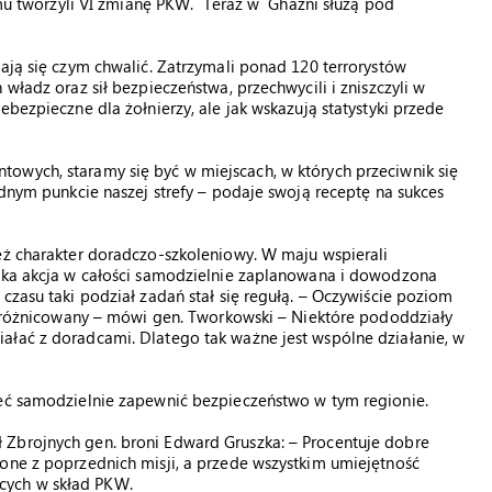
temu tworzyli VI zmianę PKW. Teraz w Ghazni służą pod
mają się czym chwalić. Zatrzymali ponad 120 terrorystów
władz oraz sił bezpieczeństwa, przechwycili i zniszczyli w
ebezpieczne dla żołnierzy, ale jak wskazują statystyki przede
owych, staramy się być w miejscach, w których przeciwnik się
adnym punkcie naszej strefy – podaje swoją receptę na sukces
eż charakter doradczo-szkoleniowy. W maju wspierali
taka akcja w całości samodzielnie zaplanowana i dowodzona
czasu taki podział zadań stał się regułą. – Oczywiście poziom
t zróżnicowany – mówi gen. Tworkowski – Niektóre pododdziały
ałać z doradcami. Dlatego tak ważne jest wspólne działanie, w
ieć samodzielnie zapewnić bezpieczeństwo w tym regionie.
 Zbrojnych gen. broni Edward Gruszka: – Procentuje dobre
one z poprzednich misji, a przede wszystkim umiejętność
cych w skład PKW.