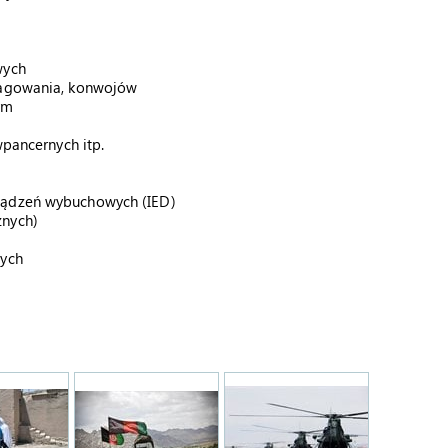
wych
Reagowania, konwojów
ym
wpancernych itp.
rządzeń wybuchowych (IED)
znych)
nych