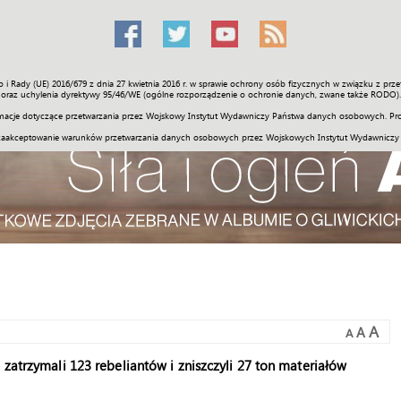
o i Rady (UE) 2016/679 z dnia 27 kwietnia 2016 r. w sprawie ochrony osób fizycznych w związku z 
Świat
Społeczność
Sport
Historia
Galerie
Wideo
ENGLI
oraz uchylenia dyrektywy 95/46/WE (ogólne rozporządzenie o ochronie danych, zwane także RODO).
acje dotyczące przetwarzania przez Wojskowy Instytut Wydawniczy Państwa danych osobowych. Pro
zaakceptowanie warunków przetwarzania danych osobowych przez Wojskowych Instytut Wydawniczy
A
A
A
 zatrzymali 123 rebeliantów i zniszczyli 27 ton materiałów