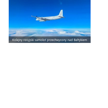
Kolejny rosyjski samolot przechwycony nad Bałtykiem