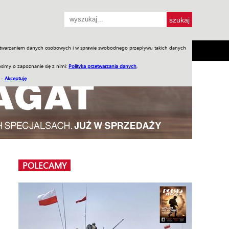
przetwarzaniem danych osobowych i w sprawie swobodnego przepływu takich danych
SH
SKLEP
Jednodniówki
Praca w WIW
simy o zapoznanie się z nimi:
Polityka przetwarzania danych
.
 –
Akceptuję
POLECAMY