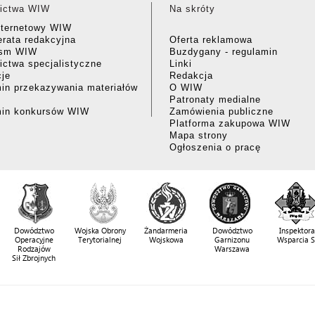
ictwa WIW
Na skróty
nternetowy WIW
rata redakcyjna
Oferta reklamowa
ism WIW
Buzdygany - regulamin
ctwa specjalistyczne
Linki
cje
Redakcja
in przekazywania materiałów
O WIW
Patronaty medialne
min konkursów WIW
Zamówienia publiczne
Platforma zakupowa WIW
Mapa strony
Ogłoszenia o pracę
Dowództwo
Wojska Obrony
Żandarmeria
Dowództwo
Inspektora
Operacyjne
Terytorialnej
Wojskowa
Garnizonu
Wsparcia 
Rodzajów
Warszawa
Sił Zbrojnych