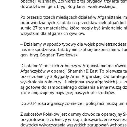
obecnej, XI zmiany. Żołnierze z tej brygady, trzy lata 
dowództwem gen. bryg. Bogdana Tworkowskiego.
Po przeszło trzech miesiącach działań w Afganistanie, 
odpowiedzialnych za ataki na przedstawicieli afgańskich 
sumie 27 ton materiałów, które mogły być śmiertelnie ni
wszystkim dla afgańskich cywilów.
– Działamy w sposób typowy dla wojsk powietrznodesant
nas nie spodziewa. Tak, by nie czuł się bezpiecznie w ż
gen. bryg. Bogdan Tworkowski.
Działalność polskich żołnierzy w Afganistanie ma równi
Afgańczyków w operacji Shamshir II East. To pierwsza 
przez żołnierzy 3 Brygady Armii Afgańskiej. Od tamtego 
wyszkolenia żołnierzy i funkcjonariuszy afgańskich jes
są gotowe do samodzielnego działania a inne muszą dzi
które angażujemy najwięcej naszych sił i środków.
Do 2014 roku afgańscy żołnierze i policjanci muszą um
Z sukcesów Polaków jest dumny dowódca operacyjny Sił
przygotowanie żołnierzy w kraju, doświadczenie wyniesi
dowódcy wykorzystania wszystkich zgrupowań wchodzą