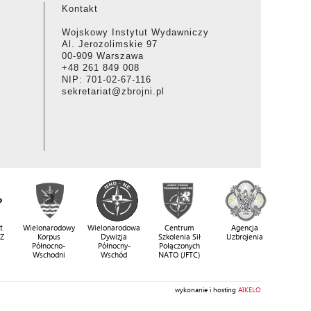
Kontakt
Wojskowy Instytut Wydawniczy
Al. Jerozolimskie 97
00-909 Warszawa
+48 261 849 008
NIP: 701-02-67-116
sekretariat@zbrojni.pl
t
Wielonarodowy
Wielonarodowa
Centrum
Agencja
SZ
Korpus
Dywizja
Szkolenia Sił
Uzbrojenia
Północno-
Północny-
Połączonych
Wschodni
Wschód
NATO (JFTC)
wykonanie i hosting
AIKELO