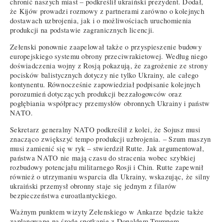
chronić naszych miast – podkreślił ukraiński prezydent. Dodał,
że Kijów prowadzi rozmowy z partnerami zarówno o kolejnych
dostawach uzbrojenia, jak i o możliwościach uruchomienia
produkcji na podstawie zagranicznych licencji.
Zełenski ponownie zaapelował także o przyspieszenie budowy
europejskiego systemu obrony przeciwrakietowej. Według niego
doświadczenia wojny z Rosją pokazują, że zagrożenie ze strony
pocisków balistycznych dotyczy nie tylko Ukrainy, ale całego
kontynentu. Równocześnie zapowiedział podpisanie kolejnych
porozumień dotyczących produkcji bezzałogowców oraz
pogłębiania współpracy przemysłów obronnych Ukrainy i państw
NATO.
Sekretarz generalny NATO podkreślił z kolei, że Sojusz musi
znacząco zwiększyć tempo produkcji uzbrojenia. – Szum maszyn
musi zamienić się w ryk – stwierdził Rutte. Jak argumentował,
państwa NATO nie mają czasu do stracenia wobec szybkiej
rozbudowy potencjału militarnego Rosji i Chin. Rutte zapewnił
również o utrzymaniu wsparcia dla Ukrainy, wskazując, że silny
ukraiński przemysł obronny staje się jednym z filarów
bezpieczeństwa euroatlantyckiego.
Ważnym punktem wizyty Zełenskiego w Ankarze będzie także
zaplanowane na środę spotkanie z Donaldem Trumpem,