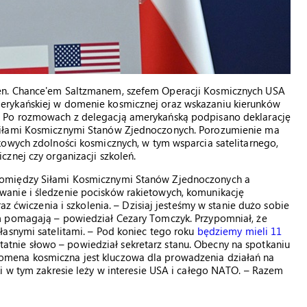
en. Chance'em Saltzmanem, szefem Operacji Kosmicznych USA
erykańskiej w domenie kosmicznej oraz wskazaniu kierunków
. Po rozmowach z delegacją amerykańską podpisano deklarację
Siłami Kosmicznymi Stanów Zjednoczonych. Porozumienie ma
kowych zdolności kosmicznych, w tym wsparcia satelitarnego,
znej czy organizacji szkoleń.
pomiędzy Siłami Kosmicznymi Stanów Zjednoczonych a
anie i śledzenie pocisków rakietowych, komunikację
az ćwiczenia i szkolenia. – Dzisiaj jesteśmy w stanie dużo sobie
m pomagają – powiedział Cezary Tomczyk. Przypomniał, że
łasnymi satelitami. – Pod koniec tego roku
będziemy mieli 11
ostatnie słowo – powiedział sekretarz stanu. Obecny na spotkaniu
mena kosmiczna jest kluczowa dla prowadzenia działań na
i w tym zakresie leży w interesie USA i całego NATO. – Razem