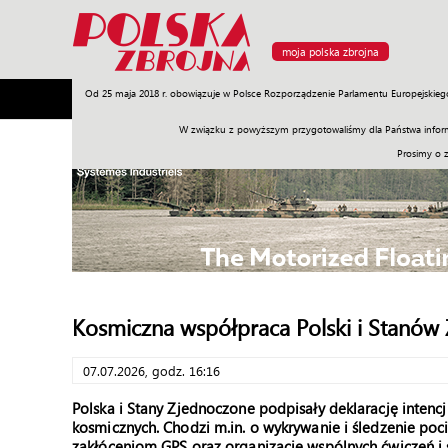
moja polska zbrojna
Od 25 maja 2018 r. obowiązuje w Polsce Rozporządzenie Parlamentu Europejskieg
Armia
Poligon
Sprzęt
Misje
Polityka
Prawo
W związku z powyższym przygotowaliśmy dla Państwa inform
Prosimy o 
Kosmiczna współpraca Polski i Stanów
07.07.2026, godz. 16:16
Polska i Stany Zjednoczone podpisały deklarację inten
kosmicznych. Chodzi m.in. o wykrywanie i śledzenie poc
zakłóceniom GPS oraz organizację wspólnych ćwiczeń i 