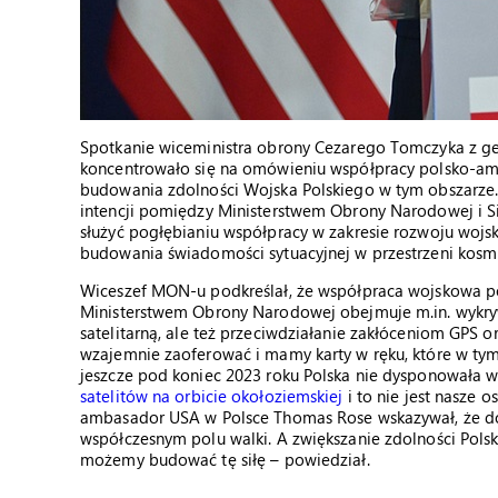
Spotkanie wiceministra obrony Cezarego Tomczyka z g
koncentrowało się na omówieniu współpracy polsko-am
budowania zdolności Wojska Polskiego w tym obszarze
intencji pomiędzy Ministerstwem Obrony Narodowej i 
służyć pogłębianiu współpracy w zakresie rozwoju wojs
budowania świadomości sytuacyjnej w przestrzeni kosmic
Wiceszef MON-u podkreślał, że współpraca wojskowa 
Ministerstwem Obrony Narodowej obejmuje m.in. wykryw
satelitarną, ale też przeciwdziałanie zakłóceniom GPS or
wzajemnie zaoferować i mamy karty w ręku, które w ty
jeszcze pod koniec 2023 roku Polska nie dysponowała w
satelitów na orbicie okołoziemskiej
i to nie jest nasze 
ambasador USA w Polsce Thomas Rose wskazywał, że do
współczesnym polu walki. A zwiększanie zdolności Polsk
możemy budować tę siłę – powiedział.