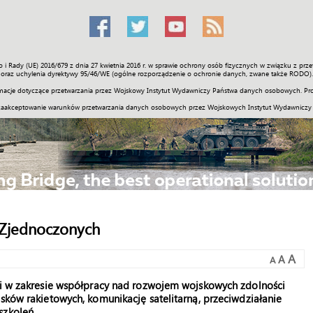
o i Rady (UE) 2016/679 z dnia 27 kwietnia 2016 r. w sprawie ochrony osób fizycznych w związku z 
Świat
Społeczność
Sport
Historia
Galerie
Wideo
ENGLI
oraz uchylenia dyrektywy 95/46/WE (ogólne rozporządzenie o ochronie danych, zwane także RODO).
acje dotyczące przetwarzania przez Wojskowy Instytut Wydawniczy Państwa danych osobowych. Pro
zaakceptowanie warunków przetwarzania danych osobowych przez Wojskowych Instytut Wydawniczy
 Zjednoczonych
A
A
A
cji w zakresie współpracy nad rozwojem wojskowych zdolności
isków rakietowych, komunikację satelitarną, przeciwdziałanie
szkoleń.