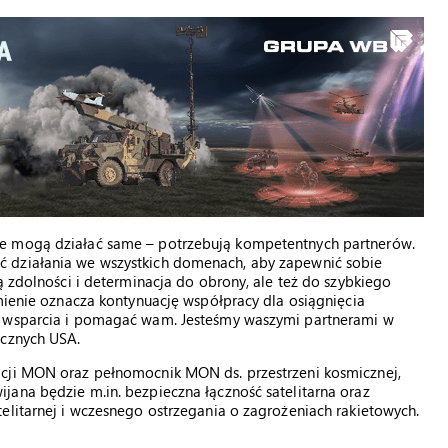
ie mogą działać same – potrzebują kompetentnych partnerów.
 działania we wszystkich domenach, aby zapewnić sobie
ą zdolności i determinacja do obrony, ale też do szybkiego
umienie oznacza kontynuację współpracy dla osiągnięcia
m wsparcia i pomagać wam. Jesteśmy waszymi partnerami w
icznych USA.
acji MON oraz pełnomocnik MON ds. przestrzeni kosmicznej,
jana będzie m.in. bezpieczna łączność satelitarna oraz
elitarnej i wczesnego ostrzegania o zagrożeniach rakietowych.