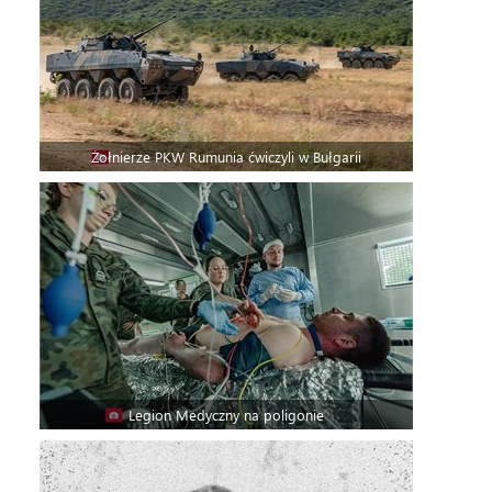
Żołnierze PKW Rumunia ćwiczyli w Bułgarii
Legion Medyczny na poligonie