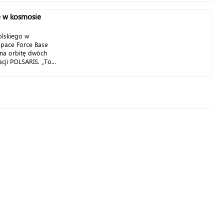
ę w kosmosie
olskiego w
 Space Force Base
 na orbitę dwóch
cji POLSARIS. „To...