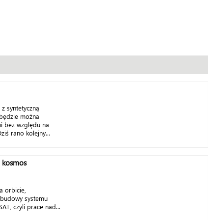
z syntetyczną
j będzie można
i bez względu na
iś rano kolejny...
a kosmos
 orbicie,
 budowy systemu
T, czyli prace nad...