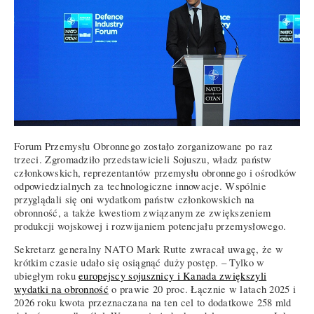
Forum Przemysłu Obronnego zostało zorganizowane po raz
trzeci. Zgromadziło przedstawicieli Sojuszu, władz państw
członkowskich, reprezentantów przemysłu obronnego i ośrodków
odpowiedzialnych za technologiczne innowacje. Wspólnie
przyglądali się oni wydatkom państw członkowskich na
obronność, a także kwestiom związanym ze zwiększeniem
produkcji wojskowej i rozwijaniem potencjału przemysłowego.
Sekretarz generalny NATO Mark Rutte zwracał uwagę, że w
krótkim czasie udało się osiągnąć duży postęp. – Tylko w
ubiegłym roku
europejscy sojusznicy i Kanada zwiększyli
wydatki na obronność
o prawie 20 proc. Łącznie w latach 2025 i
2026 roku kwota przeznaczana na ten cel to dodatkowe 258 mld