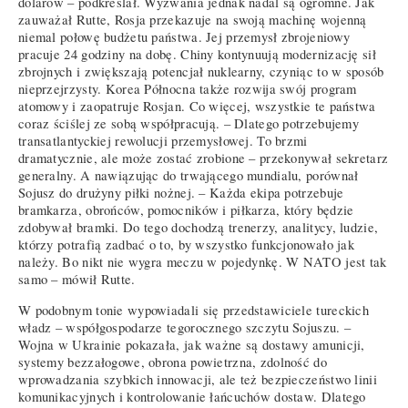
dolarów – podkreślał. Wyzwania jednak nadal są ogromne. Jak
zauważał Rutte, Rosja przekazuje na swoją machinę wojenną
niemal połowę budżetu państwa. Jej przemysł zbrojeniowy
pracuje 24 godziny na dobę. Chiny kontynuują modernizację sił
zbrojnych i zwiększają potencjał nuklearny, czyniąc to w sposób
nieprzejrzysty. Korea Północna także rozwija swój program
atomowy i zaopatruje Rosjan. Co więcej, wszystkie te państwa
coraz ściślej ze sobą współpracują. – Dlatego potrzebujemy
transatlantyckiej rewolucji przemysłowej. To brzmi
dramatycznie, ale może zostać zrobione – przekonywał sekretarz
generalny. A nawiązując do trwającego mundialu, porównał
Sojusz do drużyny piłki nożnej. – Każda ekipa potrzebuje
bramkarza, obrońców, pomocników i piłkarza, który będzie
zdobywał bramki. Do tego dochodzą trenerzy, analitycy, ludzie,
którzy potrafią zadbać o to, by wszystko funkcjonowało jak
należy. Bo nikt nie wygra meczu w pojedynkę. W NATO jest tak
samo – mówił Rutte.
W podobnym tonie wypowiadali się przedstawiciele tureckich
władz – współgospodarze tegorocznego szczytu Sojuszu. –
Wojna w Ukrainie pokazała, jak ważne są dostawy amunicji,
systemy bezzałogowe, obrona powietrzna, zdolność do
wprowadzania szybkich innowacji, ale też bezpieczeństwo linii
komunikacyjnych i kontrolowanie łańcuchów dostaw. Dlatego