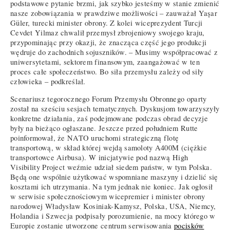
podstawowe pytanie brzmi, jak szybko jesteśmy w stanie zmienić
nasze zobowiązania w prawdziwe możliwości – zauważał Yaşar
Güler, turecki minister obrony. Z kolei wiceprezydent Turcji
Cevdet Yilmaz chwalił przemysł zbrojeniowy swojego kraju,
przypominając przy okazji, że znacząca część jego produkcji
wędruje do zachodnich sojuszników. – Musimy współpracować z
uniwersytetami, sektorem finansowym, zaangażować w ten
proces całe społeczeństwo. Bo siła przemysłu zależy od siły
człowieka – podkreślał.
Scenariusz tegorocznego Forum Przemysłu Obronnego oparty
został na sześciu sesjach tematycznych. Dyskusjom towarzyszyły
konkretne działania, zaś podejmowane podczas obrad decyzje
były na bieżąco ogłaszane. Jeszcze przed południem Rutte
poinformował, że NATO uruchomi strategiczną flotę
transportową, w skład której wejdą samoloty A400M (ciężkie
transportowce Airbusa). W inicjatywie pod nazwą High
Visibility Project weźmie udział siedem państw, w tym Polska.
Będą one wspólnie użytkować wspomniane maszyny i dzielić się
kosztami ich utrzymania. Na tym jednak nie koniec. Jak ogłosił
w serwisie społecznościowym wicepremier i minister obrony
narodowej Władysław Kosiniak-Kamysz, Polska, USA, Niemcy,
Holandia i Szwecja podpisały porozumienie, na mocy którego w
Europie zostanie utworzone centrum serwisowania
pocisków