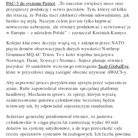
PAC-3 do systemu Patriot
. „To znacznie zwiększy moce oraz
przyspieszy produkcję i serwis pocisków. Tym, którzy od kilku
dni straszą, że Polska traci zdolności obronne udowadniamy, jak
bardzo się mylą. Naszym celem jest nie tylko kupować
nowoczesne uzbrojenie, ale również produkować i serwisować je
w Europie – z udziałem Polski” – zaznaczał Kosiniak-Kamysz.
Kolejne kluczowe decyzje wiążą się z zakupem przez NATO
pięciu dronów obserwacyjnych dużych wysokości Northrop
Grumman MQ-4C Triton. To z kolei wspólna inicjatywa
Norwegii, Danii, Szwecji i Niemiec. Sojusz planuje również
pozyskać 10 samolotów wczesnego ostrzegania
Saab GlobalEye
,
które w przyszłości mają zastąpić obecnie używane AWACS-y.
Aby usprawnić proces pozyskiwania sprzętu przez sojusznicze
armie, Rutte zapowiedział stworzenie specjalnej platformy
handlowej. Mechanizm sprawi, że sprzęt, którym wyrażą
zainteresowanie państwa członkowskie wcześniej będzie
testowany tak, by odpowiadał sojuszniczym standardom.
Sekretarz generalny poinformował również, że państwa
członkowskie w ciągu pięciu lat zamierzają wydać 40 mld
dolarów na systemy antydronowe, a do tego przeszkolić całe
rzesze operatorów systemów bezzałogowych. Ich liczba powinna