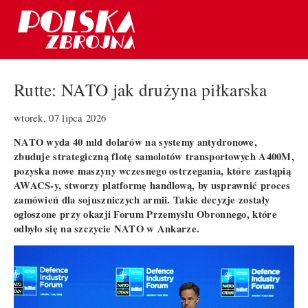
Rutte: NATO jak drużyna piłkarska
wtorek, 07 lipca 2026
NATO wyda 40 mld dolarów na systemy antydronowe,
zbuduje strategiczną flotę samolotów transportowych A400M,
pozyska nowe maszyny wczesnego ostrzegania, które zastąpią
AWACS-y, stworzy platformę handlową, by usprawnić proces
zamówień dla sojuszniczych armii. Takie decyzje zostały
ogłoszone przy okazji Forum Przemysłu Obronnego, które
odbyło się na szczycie NATO w Ankarze.