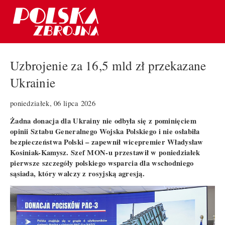
Uzbrojenie za 16,5 mld zł przekazane
Ukrainie
poniedziałek, 06 lipca 2026
Żadna donacja dla Ukrainy nie odbyła się z pominięciem
opinii Sztabu Generalnego Wojska Polskiego i nie osłabiła
bezpieczeństwa Polski – zapewnił wicepremier Władysław
Kosiniak-Kamysz. Szef MON-u przestawił w poniedziałek
pierwsze szczegóły polskiego wsparcia dla wschodniego
sąsiada, który walczy z rosyjską agresją.