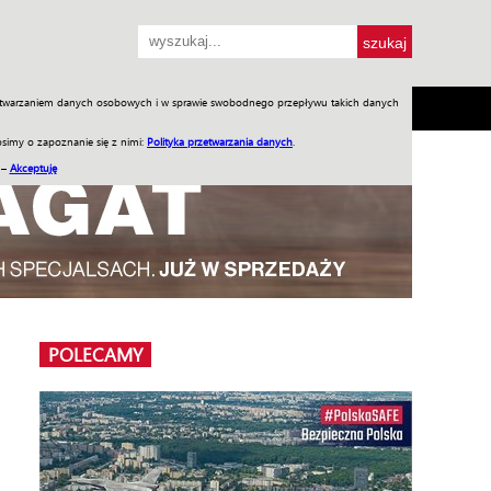
przetwarzaniem danych osobowych i w sprawie swobodnego przepływu takich danych
SH
SKLEP
Jednodniówki
Praca w WIW
simy o zapoznanie się z nimi:
Polityka przetwarzania danych
.
 –
Akceptuję
POLECAMY