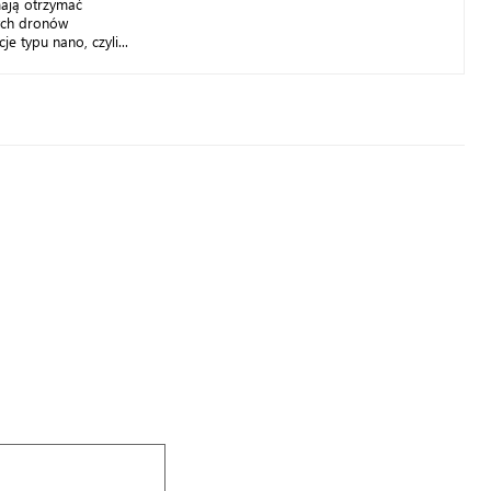
ją otrzymać
ych dronów
e typu nano, czyli...