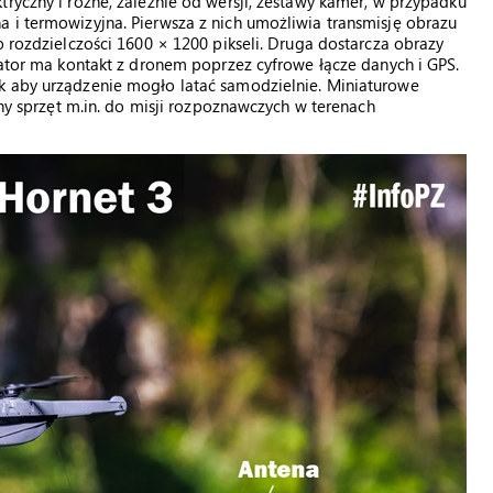
ryczny i różne, zależnie od wersji, zestawy kamer, w przypadku
 i termowizyjna. Pierwsza z nich umożliwia transmisję obrazu
o rozdzielczości 1600 × 1200 pikseli. Druga dostarcza obrazy
erator ma kontakt z dronem poprzez cyfrowe łącze danych i GPS.
k aby urządzenie mogło latać samodzielnie. Miniaturowe
lny sprzęt m.in. do misji rozpoznawczych w terenach