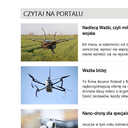
CZYTAJ NA PORTALU
Nadlecą Ważki, czyli mi
wojska
Ich masa, w zależności od 
sensorów, wynosi nie więcej
stanie wznieść się na wysoko
Ważka bliżej
To firma Asseco Poland z 
najkorzystniejszą ofertę n
dronów klasy mikro o kryp
Sześć zestawów, każdy składa
Nano-drony dla specjal
Jeszcze w tym roku żołnierz