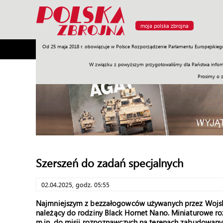
moja polska zbrojna
Od 25 maja 2018 r. obowiązuje w Polsce Rozporządzenie Parlamentu Europejskieg
Armia
Poligon
Sprzęt
Misje
Polityka
Prawo
W związku z powyższym przygotowaliśmy dla Państwa inform
Prosimy o 
Szerszeń do zadań specjalnych
02.04.2025, godz. 05:55
Najmniejszym z bezzałogowców używanych przez Wojsko 
należący do rodziny Black Hornet Nano. Miniaturowe rozm
m.in. do misji rozpoznawczych na terenach zabudowany