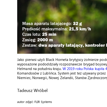
Jako pierwsi użyli Black Horneta brytyjscy żołnierze po
wyposażone pododdziały rozpoznawcze brygad bojowych
Helmand na południu kraju.
W 2019 roku Polska kupiła 
Komandosów z Lublińca. System jest też używany przez siły
Niemiec, Norwegii, Nowej Zelandii, Stanów Zjednoczonyc
Tadeusz Wróbel
autor zdjęć: FLIR Systems