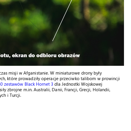
dczas misji w Afganistanie. W miniaturowe drony były
, które prowadziły operacje przeciwko talibom w prowincji
40 zestawów Black Hornet 3
dla Jednostki Wojskowej
 zbrojne m.in. Australii, Danii, Francji, Grecji, Holandii,
h i Turcji.