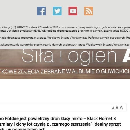
o i Rady (UE) 2016/679 z dnia 27 kwietnia 2016 r. w sprawie ochrony osób fizycznych w związku z 
Świat
Społeczność
Sport
Historia
Galerie
Wideo
ENGLI
oraz uchylenia dyrektywy 95/46/WE (ogólne rozporządzenie o ochronie danych, zwane także RODO).
acje dotyczące przetwarzania przez Wojskowy Instytut Wydawniczy Państwa danych osobowych. Pro
zaakceptowanie warunków przetwarzania danych osobowych przez Wojskowych Instytut Wydawniczy
A
A
A
Polskie jest powietrzny dron klasy mikro – Black Hornet 3
iary i cichy lot czynią z „czarnego szerszenia” idealny sprzęt
ch i w pomieszczeniach.