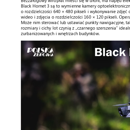
Bezzałogowy wiropłat mieści się w dłoni, ma napęd elekt
Black Hornet 3 są to wymienne kamery optoelektroniczna
o rozdzielczości 640 × 480 pikseli i wykonywanie zdjęć 
wideo i zdjęcia o rozdzielczości 160 × 120 pikseli. Op
Może nim sterować lub ustawiać punkty nawigacyjne, ta
rozmiary i cichy lot czynią z „czarnego szerszenia” idea
zurbanizowanych i wnętrzach budynków.