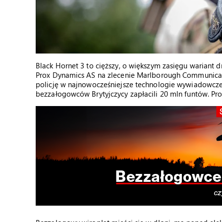
Black Hornet 3 to cięższy, o większym zasięgu wariant 
Prox Dynamics AS na zlecenie Marlborough Communications 
policję w najnowocześniejsze technologie wywiadowcze
bezzałogowców Brytyjczycy zapłacili 20 mln funtów. Pro