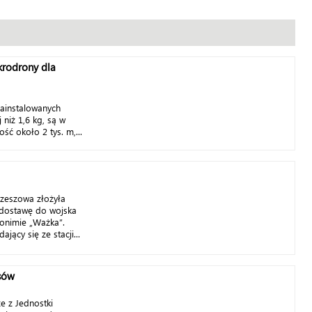
krodrony dla
zainstalowanych
 niż 1,6 kg, są w
ść około 2 tys. m,...
Rzeszowa złożyła
a dostawę do wojska
tonimie „Ważka”.
jący się ze stacji...
sów
e z Jednostki