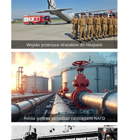
Wojsko przerzuca strażaków do Hiszpanii
Polska gotowa zarządzać rurociągami NATO