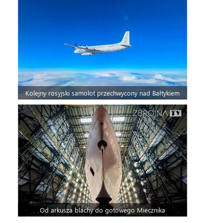
Kolejny rosyjski samolot przechwycony nad Bałtykiem
Od arkusza blachy do gotowego Miecznika