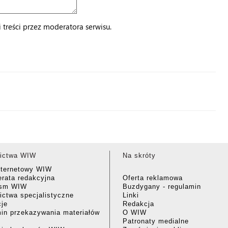
treści przez moderatora serwisu.
ictwa WIW
Na skróty
nternetowy WIW
rata redakcyjna
Oferta reklamowa
ism WIW
Buzdygany - regulamin
ctwa specjalistyczne
Linki
cje
Redakcja
in przekazywania materiałów
O WIW
Patronaty medialne