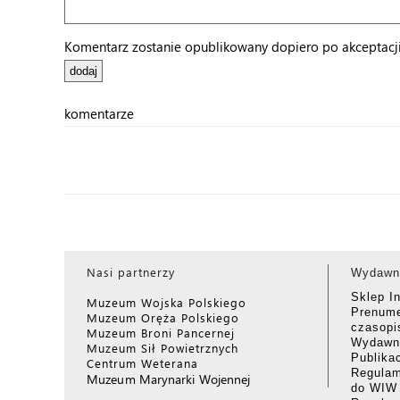
Komentarz zostanie opublikowany dopiero po akceptacji 
komentarze
Nasi partnerzy
Wydawn
Sklep I
Muzeum Wojska Polskiego
Prenume
Muzeum Oręża Polskiego
czasop
Muzeum Broni Pancernej
Wydawni
Muzeum Sił Powietrznych
Publika
Centrum Weterana
Regulam
Muzeum Marynarki Wojennej
do WIW