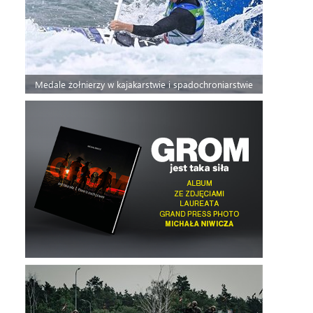
Medale żołnierzy w kajakarstwie i spadochroniarstwie