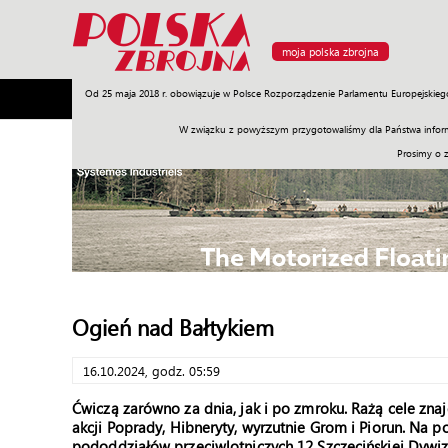
moja polska zbrojna
Od 25 maja 2018 r. obowiązuje w Polsce Rozporządzenie Parlamentu Europejskieg
Armia
Poligon
Sprzęt
Misje
Polityka
Prawo
W związku z powyższym przygotowaliśmy dla Państwa inform
Prosimy o 
Ogień nad Bałtykiem
16.10.2024, godz. 05:59
Ćwiczą zarówno za dnia, jak i po zmroku. Rażą cele znaj
akcji Poprady, Hibneryty, wyrzutnie Grom i Piorun. Na 
pododdziałów przeciwlotniczych 12 Szczecińskiej Dywi