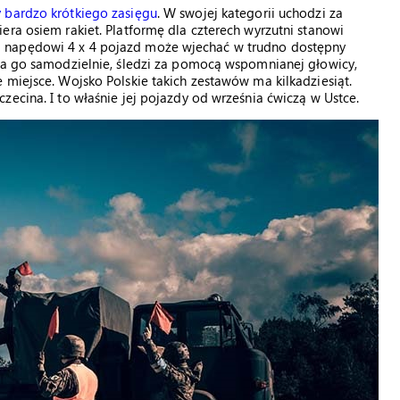
 bardzo krótkiego zasięgu
. W swojej kategorii uchodzi za
era osiem rakiet. Platformę dla czterech wyrzutni stanowi
 napędowi 4 x 4 pojazd może wjechać w trudno dostępny
ywa go samodzielnie, śledzi za pomocą wspomnianej głowicy,
 miejsce. Wojsko Polskie takich zestawów ma kilkadziesiąt.
ecina. I to właśnie jej pojazdy od września ćwiczą w Ustce.