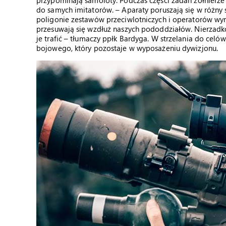
przypominają samoloty. Podczas części zadań żołnierze
do samych imitatorów. – Aparaty poruszają się w różny
poligonie zestawów przeciwlotniczych i operatorów wyrz
przesuwają się wzdłuż naszych pododdziałów. Nierzadko
je trafić – tłumaczy ppłk Bardyga. W strzelania do cel
bojowego, który pozostaje w wyposażeniu dywizjonu.