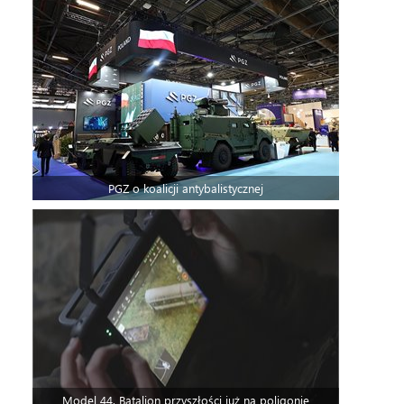
PGZ o koalicji antybalistycznej
Model 44. Batalion przyszłości już na poligonie