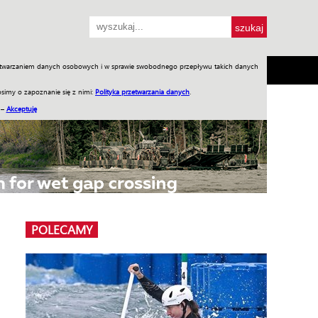
przetwarzaniem danych osobowych i w sprawie swobodnego przepływu takich danych
SH
SKLEP
Jednodniówki
Praca w WIW
simy o zapoznanie się z nimi:
Polityka przetwarzania danych
.
 –
Akceptuję
POLECAMY