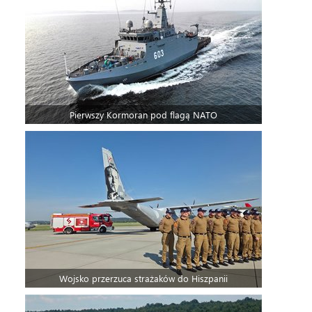
Pierwszy Kormoran pod flagą NATO
Wojsko przerzuca strażaków do Hiszpanii