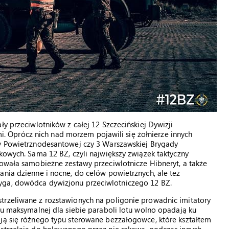
ły przeciwlotników z całej 12 Szczecińskiej Dywizji
 Oprócz nich nad morzem pojawili się żołnierze innych
dy Powietrznodesantowej czy 3 Warszawskiej Brygady
kowych. Sama 12 BZ, czyli największy związek taktyczny
rowała samobieżne zestawy przeciwlotnicze Hibneryt, a także
ania dzienne i nocne, do celów powietrznych, ale też
yga, dowódca dywizjonu przeciwlotniczego 12 BZ.
trzeliwane z rozstawionych na poligonie prowadnic imitatory
ciu maksymalnej dla siebie paraboli lotu wolno opadają ku
ają się różnego typu sterowane bezzałogowce, które kształtem