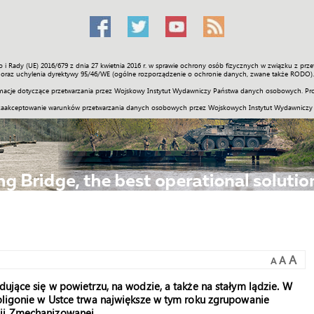
o i Rady (UE) 2016/679 z dnia 27 kwietnia 2016 r. w sprawie ochrony osób fizycznych w związku z 
Świat
Społeczność
Sport
Historia
Galerie
Wideo
ENGLI
oraz uchylenia dyrektywy 95/46/WE (ogólne rozporządzenie o ochronie danych, zwane także RODO).
acje dotyczące przetwarzania przez Wojskowy Instytut Wydawniczy Państwa danych osobowych. Pro
zaakceptowanie warunków przetwarzania danych osobowych przez Wojskowych Instytut Wydawniczy
A
A
A
dujące się w powietrzu, na wodzie, a także na stałym lądzie. W
poligonie w Ustce trwa największe w tym roku zgrupowanie
zji Zmechanizowanej.