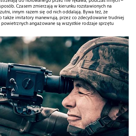
 strzelają do holowanego przez nie rękawa, podczas innych –
 sposób. Czasem zmierzają w kierunku rozstawionych na
utni, innym razem się od nich oddalają. Bywa też, że
 także imitatory manewrują, przez co zdecydowanie trudniej
ów powietrznych angażowane są wszystkie rodzaje sprzętu