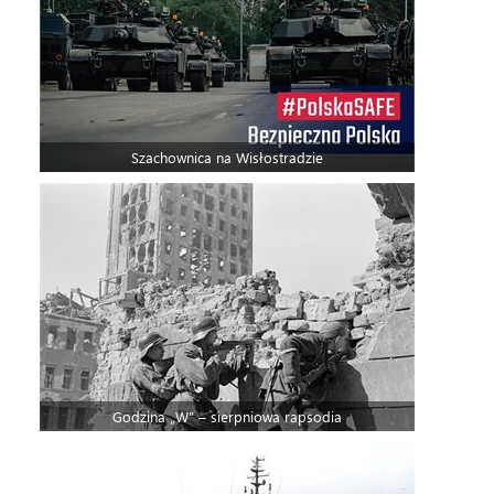
Szachownica na Wisłostradzie
Godzina „W” – sierpniowa rapsodia