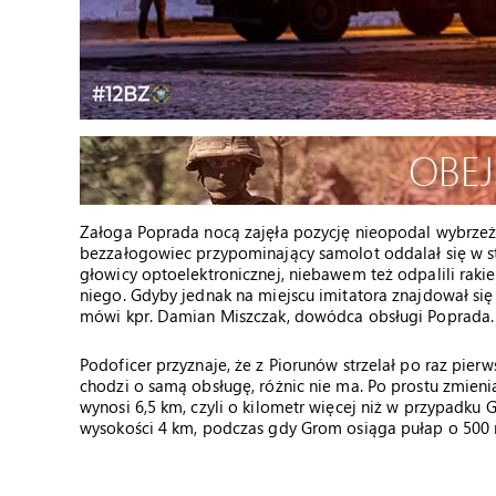
Załoga Poprada nocą zajęła pozycję nieopodal wybrzeża B
bezzałogowiec przypominający samolot oddalał się w st
głowicy optoelektronicznej, niebawem też odpalili rakie
niego. Gdyby jednak na miejscu imitatora znajdował się
mówi kpr. Damian Miszczak, dowódca obsługi Poprada. 
Podoficer przyznaje, że z Piorunów strzelał po raz pierw
chodzi o samą obsługę, różnic nie ma. Po prostu zmieni
wynosi 6,5 km, czyli o kilometr więcej niż w przypadku G
wysokości 4 km, podczas gdy Grom osiąga pułap o 500 m