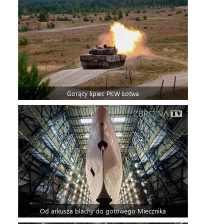
Gorący lipiec PKW Łotwa
Od arkusza blachy do gotowego Miecznika