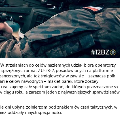
 W strzelaniach do celów naziemnych udział biorą operatorzy
ie sprzężonych armat ZU-23-2, posadowionych na platformie
opancerzonych, ale też śmigłowców w zawisie – zaznacza ppłk
nie celów nawodnych – makiet barek, które zostały
 realizujemy całe spektrum zadań, do których przeznaczone są
w ciągu roku, a zarazem jeden z najważniejszych sprawdzianów
ie dni upłyną żołnierzom pod znakiem ćwiczeń taktycznych, w
ż oddziały innych specjalności.