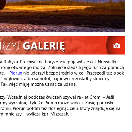
ałtyku. Po chwili na horyzoncie pojawił się cel. Niewielki
ronę otwartego morza. Żołnierze śledzili jego ruch za pomocą
tę. –
Piorun
nie uderzył bezpośrednio w cel. Przeszedł tuż obok
 śmigłowiec albo samolot, najpewniej zostałby strącony –
Tak więc misję można uznać za udaną.
szy. Wcześniej podczas ćwiczeń używał rakiet Grom. – Jeśli
amy wyrzutnię. Tyle że Piorun może więcej. Zasięg pocisku
romu. Piorun potrafi też dosięgnąć celu, który znajduje się na
 mniejszy – wylicza kpr. Miszczak.