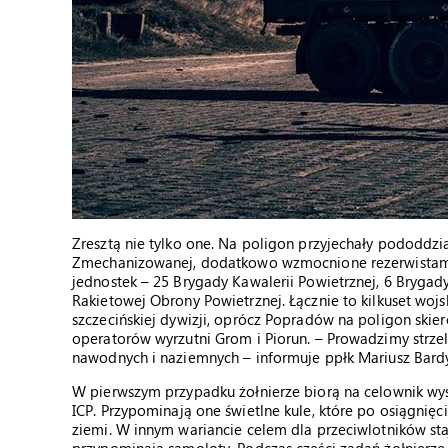
Zresztą nie tylko one. Na poligon przyjechały pododdzia
Zmechanizowanej, dodatkowo wzmocnione rezerwistami.
jednostek – 25 Brygady Kawalerii Powietrznej, 6 Bryga
Rakietowej Obrony Powietrznej. Łącznie to kilkuset wojs
szczecińskiej dywizji, oprócz Popradów na poligon skie
operatorów wyrzutni Grom i Piorun. – Prowadzimy strzel
nawodnych i naziemnych – informuje ppłk Mariusz Bard
W pierwszym przypadku żołnierze biorą na celownik wys
ICP. Przypominają one świetlne kule, które po osiągnię
ziemi. W innym wariancie celem dla przeciwlotników st