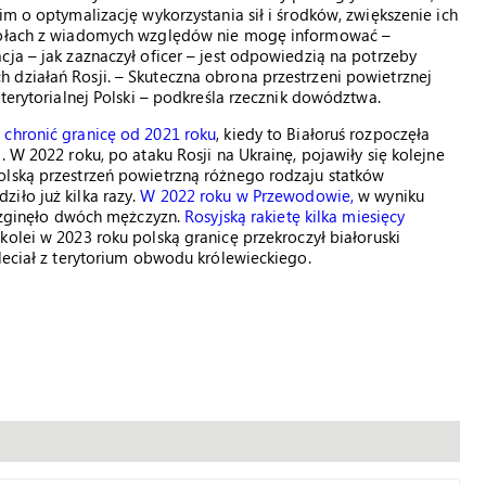
im o optymalizację wykorzystania sił i środków, zwiększenie ich
egółach z wiadomych względów nie mogę informować –
cja – jak zaznaczył oficer – jest odpowiedzią na potrzeby
 działań Rosji. – Skuteczna obrona przestrzeni powietrznej
 terytorialnej Polski – podkreśla rzecznik dowództwa.
 chronić granicę od 2021 roku
, kiedy to Białoruś rozpoczęła
. W 2022 roku, po ataku Rosji na Ukrainę, pojawiły się kolejne
olską przestrzeń powietrzną różnego rodzaju statków
iło już kilka razy.
W 2022 roku w Przewodowie,
w wyniku
, zginęło dwóch mężczyzn.
Rosyjską rakietę kilka miesięcy
 kolei w 2023 roku polską granicę przekroczył białoruski
leciał z terytorium obwodu królewieckiego.