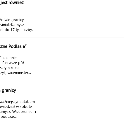
jest również
stwie granicy.
siniak-Kamysz
 do 17 tys. liczby...
czne Podlasie”
” zostanie
– Pierwsze pół
yszłym roku –
k, wiceminister...
 granicy
ważniejszym atakiem
owiedział w sobotę
amysz. Wicepremier i
podczas...