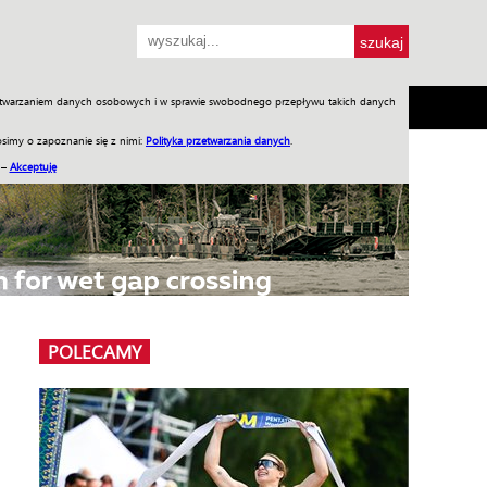
przetwarzaniem danych osobowych i w sprawie swobodnego przepływu takich danych
SH
SKLEP
Jednodniówki
Praca w WIW
simy o zapoznanie się z nimi:
Polityka przetwarzania danych
.
 –
Akceptuję
POLECAMY