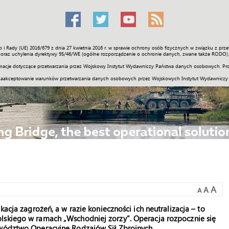
o i Rady (UE) 2016/679 z dnia 27 kwietnia 2016 r. w sprawie ochrony osób fizycznych w związku z 
Świat
Społeczność
Sport
Historia
Galerie
Wideo
ENGLI
oraz uchylenia dyrektywy 95/46/WE (ogólne rozporządzenie o ochronie danych, zwane także RODO).
acje dotyczące przetwarzania przez Wojskowy Instytut Wydawniczy Państwa danych osobowych. Pro
zaakceptowanie warunków przetwarzania danych osobowych przez Wojskowych Instytut Wydawniczy
A
A
A
kacja zagrożeń, a w razie konieczności ich neutralizacja – to
lskiego w ramach „Wschodniej zorzy”. Operacja rozpocznie się
owództwo Operacyjne Rodzajów Sił Zbrojnych.