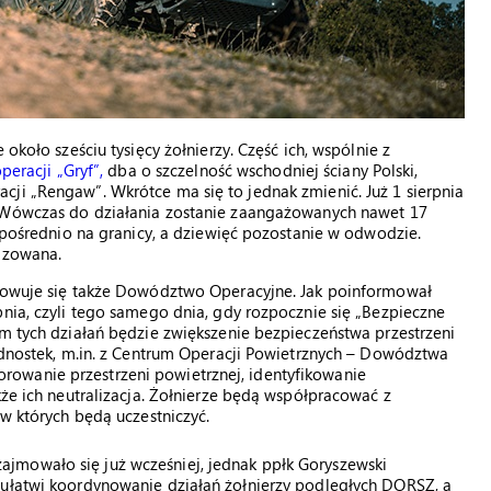
około sześciu tysięcy żołnierzy. Część ich, wspólnie z
peracji „Gryf”,
dba o szczelność wschodniej ściany Polski,
ji „Rengaw”. Wkrótce ma się to jednak zmienić. Już 1 sierpnia
 Wówczas do działania zostanie zaangażowanych nawet 17
ezpośrednio na granicy, a dziewięć pozostanie w odwodzie.
nizowana.
otowuje się także Dowództwo Operacyjne. Jak poinformował
pnia, czyli tego samego dnia, gdy rozpocznie się „Bezpieczne
em tych działań będzie zwiększenie bezpieczeństwa przestrzeni
jednostek, m.in. z Centrum Operacji Powietrznych – Dowództwa
owanie przestrzeni powietrznej, identyfikowanie
kże ich neutralizacja. Żołnierze będą współpracować z
 w których będą uczestniczyć.
jmowało się już wcześniej, jednak ppłk Goryszewski
 ułatwi koordynowanie działań żołnierzy podległych DORSZ, a