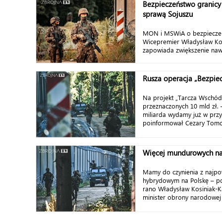
Bezpieczeństwo granicy 
sprawą Sojuszu
MON i MSWiA o bezpieczeń
Wicepremier Władysław Ko
zapowiada zwiększenie nawet
Rusza operacja „Bezpie
Na projekt „Tarcza Wschód
przeznaczonych 10 mld zł. 
miliarda wydamy już w prz
poinformował Cezary Tomczy
Więcej mundurowych na
Mamy do czynienia z najpo
hybrydowym na Polskę – p
rano Władysław Kosiniak-K
minister obrony narodowej 