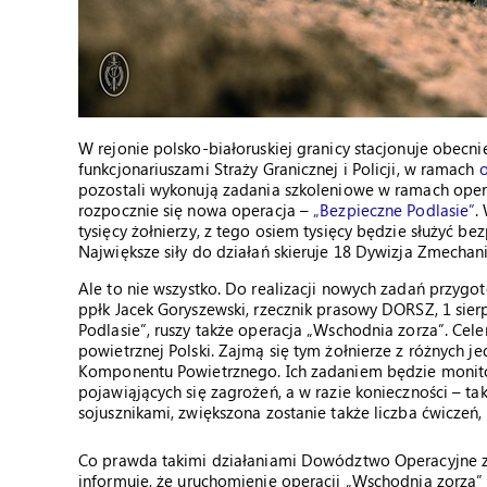
W rejonie polsko-białoruskiej granicy stacjonuje obecnie 
funkcjonariuszami Straży Granicznej i Policji, w ramach
o
pozostali wykonują zadania szkoleniowe w ramach operac
rozpocznie się nowa operacja –
„Bezpieczne Podlasie”
.
tysięcy żołnierzy, z tego osiem tysięcy będzie służyć b
Największe siły do działań skieruje 18 Dywizja Zmecha
Ale to nie wszystko. Do realizacji nowych zadań przyg
ppłk Jacek Goryszewski, rzecznik prasowy DORSZ, 1 sier
Podlasie”, ruszy także operacja „Wschodnia zorza”. Cel
powietrznej Polski. Zajmą się tym żołnierze z różnych 
Komponentu Powietrznego. Ich zadaniem będzie monitor
pojawiąjących się zagrożeń, a w razie konieczności – ta
sojusznikami, zwiększona zostanie także liczba ćwiczeń,
Co prawda takimi działaniami Dowództwo Operacyjne za
informuje, że uruchomienie operacji „Wschodnia zorza”