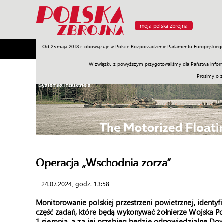
moja polska zbrojna
Od 25 maja 2018 r. obowiązuje w Polsce Rozporządzenie Parlamentu Europejskieg
Armia
Poligon
Sprzęt
Misje
Polityka
Prawo
W związku z powyższym przygotowaliśmy dla Państwa inform
Prosimy o 
Operacja „Wschodnia zorza”
24.07.2024, godz. 13:58
Monitorowanie polskiej przestrzeni powietrznej, identyfi
część zadań, które będą wykonywać żołnierze Wojska Po
1 sierpnia, a za jej przebieg będzie odpowiedzialne D