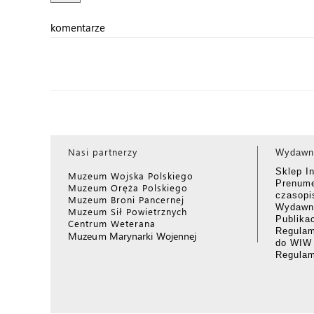
komentarze
Nasi partnerzy
Wydawn
Sklep I
Muzeum Wojska Polskiego
Prenume
Muzeum Oręża Polskiego
czasop
Muzeum Broni Pancernej
Wydawni
Muzeum Sił Powietrznych
Publika
Centrum Weterana
Regulam
Muzeum Marynarki Wojennej
do WIW
Regula