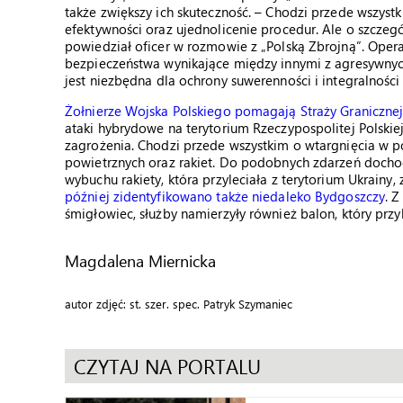
także zwiększy ich skuteczność. – Chodzi przede wszystk
efektywności oraz ujednolicenie procedur. Ale o szcz
powiedział oficer w rozmowie z „Polską Zbrojną”. Opera
bezpieczeństwa wynikające między innymi z agresywnych
jest niezbędna dla ochrony suwerenności i integralności
Żołnierze Wojska Polskiego pomagają Straży Granicznej
ataki hybrydowe na terytorium Rzeczypospolitej Polskiej
zagrożenia. Chodzi przede wszystkim o wtargnięcia w p
powietrznych oraz rakiet. Do podobnych zdarzeń dochodz
wybuchu rakiety, która przyleciała z terytorium Ukrainy
później zidentyfikowano także niedaleko Bydgoszczy
. Z
śmigłowiec, służby namierzyły również balon, który przy
Magdalena Miernicka
autor zdjęć: st. szer. spec. Patryk Szymaniec
CZYTAJ NA PORTALU