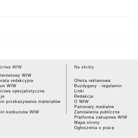
ictwa WIW
Na skróty
nternetowy WIW
rata redakcyjna
Oferta reklamowa
ism WIW
Buzdygany - regulamin
ctwa specjalistyczne
Linki
cje
Redakcja
in przekazywania materiałów
O WIW
Patronaty medialne
min konkursów WIW
Zamówienia publiczne
Platforma zakupowa WIW
Mapa strony
Ogłoszenia o pracę