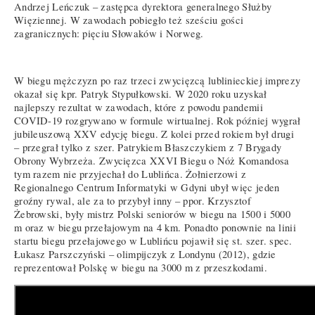
Andrzej Leńczuk – zastępca dyrektora generalnego Służby
Więziennej. W zawodach pobiegło też sześciu gości
zagranicznych: pięciu Słowaków i Norweg.
W biegu mężczyzn po raz trzeci zwycięzcą lublinieckiej imprezy
okazał się kpr. Patryk Stypułkowski. W 2020 roku uzyskał
najlepszy rezultat w zawodach, które z powodu pandemii
COVID-19 rozgrywano w formule wirtualnej. Rok później wygrał
jubileuszową XXV edycję biegu. Z kolei przed rokiem był drugi
– przegrał tylko z szer. Patrykiem Błaszczykiem z 7 Brygady
Obrony Wybrzeża. Zwycięzca XXVI Biegu o Nóż Komandosa
tym razem nie przyjechał do Lublińca. Żołnierzowi z
Regionalnego Centrum Informatyki w Gdyni ubył więc jeden
groźny rywal, ale za to przybył inny – ppor. Krzysztof
Żebrowski, były mistrz Polski seniorów w biegu na 1500 i 5000
m oraz w biegu przełajowym na 4 km. Ponadto ponownie na linii
startu biegu przełajowego w Lublińcu pojawił się st. szer. spec.
Łukasz Parszczyński – olimpijczyk z Londynu (2012), gdzie
reprezentował Polskę w biegu na 3000 m z przeszkodami.