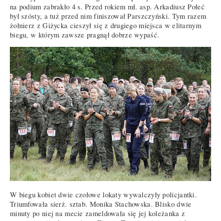
na podium zabrakło 4 s. Przed rokiem mł. asp. Arkadiusz Połeć
był szósty, a tuż przed nim finiszował Parszczyński. Tym razem
żołnierz z Giżycka cieszył się z drugiego miejsca w elitarnym
biegu, w którym zawsze pragnął dobrze wypaść.
W biegu kobiet dwie czołowe lokaty wywalczyły policjantki.
Triumfowała sierż. sztab. Monika Stachowska. Blisko dwie
minuty po niej na mecie zameldowała się jej koleżanka z