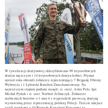
W rywalizacji drużynowej sklasyfikowano 99 trzyosobowych
drużyn mężczyzn i 14 trzyosobowych drużyn kobiet. Prymat
sprzed roku obronili żołnierze reprezentujący 7 Brygadę Obrony
Wybrzeża i 1 Lęborski Batalion Zmechanizowany. Na
najwyższym stopniu podium stanęli: st. sierż. Artur Pelo, kpr.
Michał Pytlak i st. szer. Norbert Jefimczyk. Żołnierze
niebieskich beretów o 1 min 4 s wyprzedzili pierwszą drużynę
wystawioną przez reprezentację polskiej Policji. Trzecie miejsce
zajęli wojskowi z 10 Brygady Kawalerii Pancernej ze