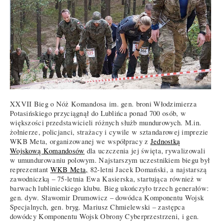
XXVII Bieg o Nóż Komandosa im. gen. broni Włodzimierza
Potasińskiego przyciągnął do Lublińca ponad 700 osób, w
większości przedstawicieli różnych służb mundurowych. M.in.
żołnierze, policjanci, strażacy i cywile w sztandarowej imprezie
WKB Meta, organizowanej we współpracy z
Jednostką
Wojskową Komandosów
dla uczczenia jej święta, rywalizowali
w umundurowaniu polowym. Najstarszym uczestnikiem biegu był
reprezentant
WKB Meta,
82-letni Jacek Domański, a najstarszą
zawodniczką – 75-letnia Ewa Kasierska, startująca również w
barwach lublinieckiego klubu. Bieg ukończyło trzech generałów:
gen. dyw. Sławomir Drumowicz – dowódca Komponentu Wojsk
Specjalnych, gen. bryg. Mariusz Chmielewski – zastępca
dowódcy Komponentu Wojsk Obrony Cyberprzestrzeni, i gen.