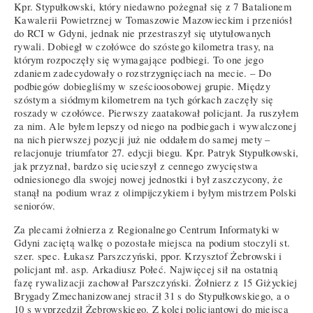
Kpr. Stypułkowski, który niedawno pożegnał się z 7 Batalionem
Kawalerii Powietrznej w Tomaszowie Mazowieckim i przeniósł
do RCI w Gdyni, jednak nie przestraszył się utytułowanych
rywali. Dobiegł w czołówce do szóstego kilometra trasy, na
którym rozpoczęły się wymagające podbiegi. To one jego
zdaniem zadecydowały o rozstrzygnięciach na mecie. – Do
podbiegów dobiegliśmy w sześcioosobowej grupie. Między
szóstym a siódmym kilometrem na tych górkach zaczęły się
roszady w czołówce. Pierwszy zaatakował policjant. Ja ruszyłem
za nim. Ale byłem lepszy od niego na podbiegach i wywalczonej
na nich pierwszej pozycji już nie oddałem do samej mety –
relacjonuje triumfator 27. edycji biegu. Kpr. Patryk Stypułkowski,
jak przyznał, bardzo się ucieszył z cennego zwycięstwa
odniesionego dla swojej nowej jednostki i był zaszczycony, że
stanął na podium wraz z olimpijczykiem i byłym mistrzem Polski
seniorów.
Za plecami żołnierza z Regionalnego Centrum Informatyki w
Gdyni zaciętą walkę o pozostałe miejsca na podium stoczyli st.
szer. spec. Łukasz Parszczyński, ppor. Krzysztof Żebrowski i
policjant mł. asp. Arkadiusz Połeć. Najwięcej sił na ostatnią
fazę rywalizacji zachował Parszczyński. Żołnierz z 15 Giżyckiej
Brygady Zmechanizowanej stracił 31 s do Stypułkowskiego, a o
10 s wyprzedził Żebrowskiego. Z kolei policjantowi do miejsca