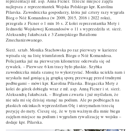
reprezentacji mł. asp. Anna Ficner. Trzecie miejsce zajęła
najlepsza z reprezentantek Wojska Polskiego kpr. Karolina
Pilarska. Zawodniczka gospodarzy, która już cztery razy wygrała
Bieg o Nóż Komandosa (w 2009, 2015, 2016 i 2022 roku),
przegrała z Ficner o 1 min 16 s. Z kolei reprezentantka Mety i
Jednostki Wojskowej Komandosów o 11 s wyprzedziła st. sierż.
Aleksandrę Jakubczak z 3 Zamojskiego Batalionu
Zmechanizowanego.
Sierż. sztab. Monika Stachowska po raz pierwszy w karierze
wpisała się na listę triumfatorek Biegu o Nóż Komandosa.
Policjantka już na pierwszym kilometrze oderwała się od
rywalek. – Pierwsze 6 km trasy było płaskie. Szybka
zawodniczka miała szansę to wykorzystać. Monika uciekła nam i
uzyskała nad goniącą ją grupką sporą przewagę przed trudnymi
podbiegami – mówi kpr. Karolina Pilarska. Biegaczka Mety z
kolei do górek dobiegła wraz z mł. asp. Anną Ficner i st. sierż.
Aleksandrą Jakubczak. – Biegłam czwarta i już myślałam, że
nie uda mi się dzisiaj stanąć na podium. Ale po podbiegach na
płaskich odcinkach wyprzedziłam Olę i utrzymałam trzecią
pozycję do mety. Cieszę się, że w tym ważnym dla mnie biegu
zajęłam miejsce na podium i wygrałam rywalizację w wojsku –
dodaje kpr. Pilarska.