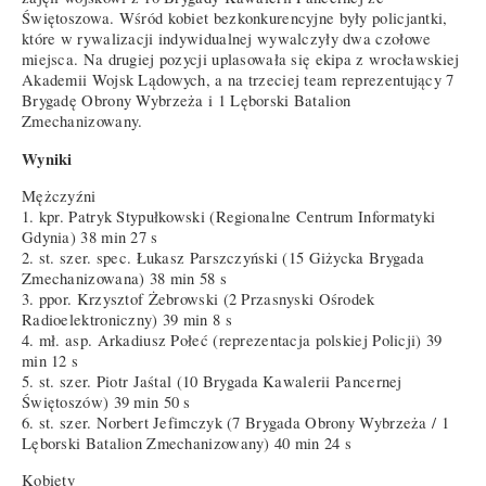
Świętoszowa. Wśród kobiet bezkonkurencyjne były policjantki,
które w rywalizacji indywidualnej wywalczyły dwa czołowe
miejsca. Na drugiej pozycji uplasowała się ekipa z wrocławskiej
Akademii Wojsk Lądowych, a na trzeciej team reprezentujący 7
Brygadę Obrony Wybrzeża i 1 Lęborski Batalion
Zmechanizowany.
Wyniki
Mężczyźni
1. kpr. Patryk Stypułkowski (Regionalne Centrum Informatyki
Gdynia) 38 min 27 s
2. st. szer. spec. Łukasz Parszczyński (15 Giżycka Brygada
Zmechanizowana) 38 min 58 s
3. ppor. Krzysztof Żebrowski (2 Przasnyski Ośrodek
Radioelektroniczny) 39 min 8 s
4. mł. asp. Arkadiusz Połeć (reprezentacja polskiej Policji) 39
min 12 s
5. st. szer. Piotr Jaśtal (10 Brygada Kawalerii Pancernej
Świętoszów) 39 min 50 s
6. st. szer. Norbert Jefimczyk (7 Brygada Obrony Wybrzeża / 1
Lęborski Batalion Zmechanizowany) 40 min 24 s
Kobiety