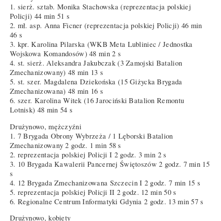
1. sierż. sztab. Monika Stachowska (reprezentacja polskiej
Policji) 44 min 51 s
2. mł. asp. Anna Ficner (reprezentacja polskiej Policji) 46 min
46 s
3. kpr. Karolina Pilarska (WKB Meta Lubliniec / Jednostka
Wojskowa Komandosów) 48 min 2 s
4. st. sierż. Aleksandra Jakubczak (3 Zamojski Batalion
Zmechanizowany) 48 min 13 s
5. st. szer. Magdalena Dziekońska (15 Giżycka Brygada
Zmechanizowana) 48 min 16 s
6. szer. Karolina Witek (16 Jarociński Batalion Remontu
Lotnisk) 48 min 54 s
Drużynowo, mężczyźni
1. 7 Brygada Obrony Wybrzeża / 1 Lęborski Batalion
Zmechanizowany 2 godz. 1 min 58 s
2. reprezentacja polskiej Policji I 2 godz. 3 min 2 s
3. 10 Brygada Kawalerii Pancernej Świętoszów 2 godz. 7 min 15
s
4. 12 Brygada Zmechanizowana Szczecin I 2 godz. 7 min 15 s
5. reprezentacja polskiej Policji II 2 godz. 12 min 50 s
6. Regionalne Centrum Informatyki Gdynia 2 godz. 13 min 57 s
Drużynowo, kobiety