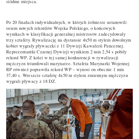
siódme miejsca.
Po 20 finałach indywidualnych, w których żołnierze ustanowili
osiem nowych rekordów Wojska Polskiego, o końcowych
wynikach w klasyfikacji generalnej mistrzostw zadecydowały
trzy sztafety. Rywalizację na dystansie 4x50 m stylem dowolnym
kobiet wygrały pływaczki z 11 Dywizji Kawalerii Pancernej.
Reprezentantki Czarnej Dywizji wynikiem 2 min 2,54 s pobiły
rekord WP. Z kolei w tej samej konkurencji w rywalizacji
mężczyzn triumfowali marynarze. Sztafeta Marynarki Wojennej
RP również poprawiła rekord WP – wynosi on obecnie 1 min
37,40 s. Wreszcie sztafetę 4x50 m stylem zmiennym mężczyzn
wygrali pływacy z 18 DZ.