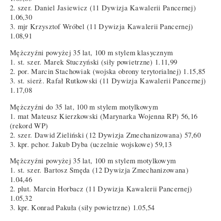
2. szer. Daniel Jasiewicz (11 Dywizja Kawalerii Pancernej)
1.06,30
3. mjr Krzysztof Wróbel (11 Dywizja Kawalerii Pancernej)
1.08,91
Mężczyźni powyżej 35 lat, 100 m stylem klasycznym
1. st. szer. Marek Stuczyński (siły powietrzne) 1.11,99
2. por. Marcin Stachowiak (wojska obrony terytorialnej) 1.15,85
3. st. sierż. Rafał Rutkowski (11 Dywizja Kawalerii Pancernej)
1.17,08
Mężczyźni do 35 lat, 100 m stylem motylkowym
1. mat Mateusz Kierzkowski (Marynarka Wojenna RP) 56,16
(rekord WP)
2. szer. Dawid Zieliński (12 Dywizja Zmechanizowana) 57,60
3. kpr. pchor. Jakub Dyba (uczelnie wojskowe) 59,13
Mężczyźni powyżej 35 lat, 100 m stylem motylkowym
1. st. szer. Bartosz Smęda (12 Dywizja Zmechanizowana)
1.04,46
2. plut. Marcin Horbacz (11 Dywizja Kawalerii Pancernej)
1.05,32
3. kpr. Konrad Pakuła (siły powietrzne) 1.05,54