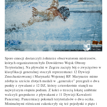
Sporo emocji dostarczyli żołnierze obserwatorom mistrzostw,
których organizatorem było Dowództwo Wojsk Obrony
Terytorialnej. Na pływalni w Zegrzu zacięty bój o zwycięstwo w
klasyfikacji generalnej stoczyli reprezentanci 12 Dywizji
Zmechanizowanej i Marynarki Wojennej RP. Marynarze mimo
zdobycia sześciu złotych medali w „generalce” przegrali o dwa
punkty z rywalami z 12 DZ, którzy czterokrotnie stanęli na
najwyższym stopniu podium. Z kolei o trzecią lokatę ambitnie
walczyli gospodarze z pływakami z 11 Dywizji Kawalerii
Pancernej. Pancerniacy pokonali terytorialsów o dwa oczka.
Minimalnymi różnicami zakończyły się też pojedynki o piąte i