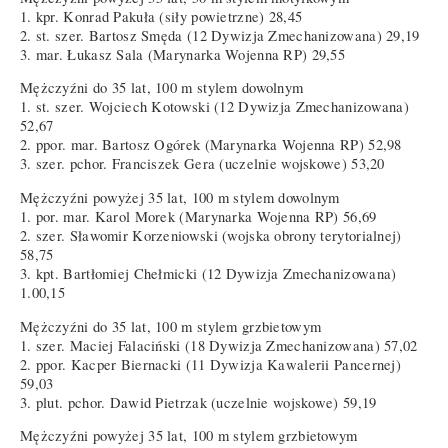
1. kpr. Konrad Pakuła (siły powietrzne) 28,45
2. st. szer. Bartosz Smęda (12 Dywizja Zmechanizowana) 29,19
3. mar. Łukasz Sala (Marynarka Wojenna RP) 29,55
Mężczyźni do 35 lat, 100 m stylem dowolnym
1. st. szer. Wojciech Kotowski (12 Dywizja Zmechanizowana)
52,67
2. ppor. mar. Bartosz Ogórek (Marynarka Wojenna RP) 52,98
3. szer. pchor. Franciszek Gera (uczelnie wojskowe) 53,20
Mężczyźni powyżej 35 lat, 100 m stylem dowolnym
1. por. mar. Karol Morek (Marynarka Wojenna RP) 56,69
2. szer. Sławomir Korzeniowski (wojska obrony terytorialnej)
58,75
3. kpt. Bartłomiej Chełmicki (12 Dywizja Zmechanizowana)
1.00,15
Mężczyźni do 35 lat, 100 m stylem grzbietowym
1. szer. Maciej Falaciński (18 Dywizja Zmechanizowana) 57,02
2. ppor. Kacper Biernacki (11 Dywizja Kawalerii Pancernej)
59,03
3. plut. pchor. Dawid Pietrzak (uczelnie wojskowe) 59,19
Mężczyźni powyżej 35 lat, 100 m stylem grzbietowym