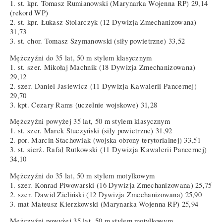
1. st. kpr. Tomasz Rumianowski (Marynarka Wojenna RP) 29,14
(rekord WP)
2. st. kpr. Łukasz Stolarczyk (12 Dywizja Zmechanizowana)
31,73
3. st. chor. Tomasz Szymanowski (siły powietrzne) 33,52
Mężczyźni do 35 lat, 50 m stylem klasycznym
1. st. szer. Mikołaj Machnik (18 Dywizja Zmechanizowana)
29,12
2. szer. Daniel Jasiewicz (11 Dywizja Kawalerii Pancernej)
29,70
3. kpt. Cezary Rams (uczelnie wojskowe) 31,28
Mężczyźni powyżej 35 lat, 50 m stylem klasycznym
1. st. szer. Marek Stuczyński (siły powietrzne) 31,92
2. por. Marcin Stachowiak (wojska obrony terytorialnej) 33,51
3. st. sierż. Rafał Rutkowski (11 Dywizja Kawalerii Pancernej)
34,10
Mężczyźni do 35 lat, 50 m stylem motylkowym
1. szer. Konrad Piwowarski (16 Dywizja Zmechanizowana) 25,75
2. szer. Dawid Zieliński (12 Dywizja Zmechanizowana) 25,90
3. mat Mateusz Kierzkowski (Marynarka Wojenna RP) 25,94
Mężczyźni powyżej 35 lat, 50 m stylem motylkowym