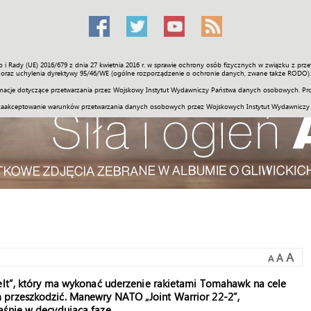
o i Rady (UE) 2016/679 z dnia 27 kwietnia 2016 r. w sprawie ochrony osób fizycznych w związku z 
Świat
Społeczność
Sport
Historia
Galerie
Wideo
ENGLI
oraz uchylenia dyrektywy 95/46/WE (ogólne rozporządzenie o ochronie danych, zwane także RODO).
acje dotyczące przetwarzania przez Wojskowy Instytut Wydawniczy Państwa danych osobowych. Pro
zaakceptowanie warunków przetwarzania danych osobowych przez Wojskowych Instytut Wydawniczy
A
A
A
velt”, który ma wykonać uderzenie rakietami Tomahawk na cele
 przeszkodzić. Manewry NATO „Joint Warrior 22-2”,
aśnie w decydującą fazę.