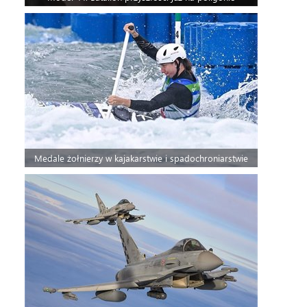
Medale żołnierzy w kajakarstwie i spadochroniarstwie