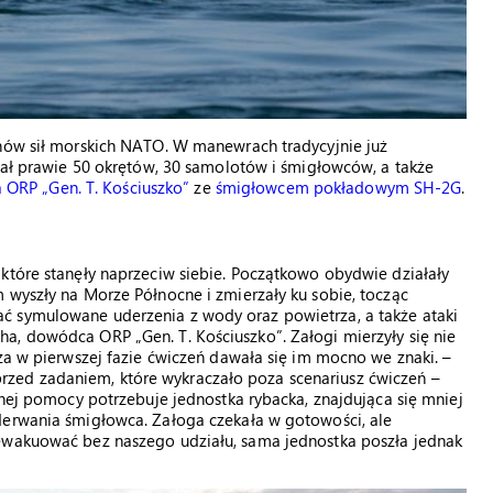
anów sił morskich NATO. W manewrach tradycyjnie już
ział prawie 50 okrętów, 30 samolotów i śmigłowców, a także
a ORP „Gen. T. Kościuszko”
ze
śmigłowcem pokładowym SH-2G
.
które stanęły naprzeciw siebie. Początkowo obydwie działały
 wyszły na Morze Północne i zmierzały ku sobie, tocząc
ć symulowane uderzenia z wody oraz powietrza, a także ataki
a, dowódca ORP „Gen. T. Kościuszko”. Załogi mierzyły się nie
cza w pierwszej fazie ćwiczeń dawała się im mocno we znaki. –
zed zadaniem, które wykraczało poza scenariusz ćwiczeń –
lnej pomocy potrzebuje jednostka rybacka, znajdująca się mniej
derwania śmigłowca. Załoga czekała w gotowości, ale
 ewakuować bez naszego udziału, sama jednostka poszła jednak