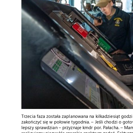
Trzecia faza została zaplanowana na kilkadziesiąt god
zakończyć się w połowie tygodnia. – Jeśli chodzi o got
lepszy sprawdzian – przyznaje kmdr por. Pałacha. – Mam