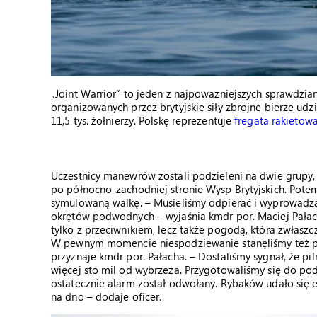
„Joint Warrior” to jeden z najpoważniejszych sprawdzi
organizowanych przez brytyjskie siły zbrojne bierze ud
11,5 tys. żołnierzy. Polskę reprezentuje
fregata rakietow
Uczestnicy manewrów zostali podzieleni na dwie grupy, 
po północno-zachodniej stronie Wysp Brytyjskich. Potem
symulowaną walkę. – Musieliśmy odpierać i wyprowadza
okrętów podwodnych – wyjaśnia kmdr por. Maciej Pałach
tylko z przeciwnikiem, lecz także pogodą, która zwłasz
W pewnym momencie niespodziewanie stanęliśmy też pr
przyznaje kmdr por. Pałacha. – Dostaliśmy sygnał, że pi
więcej sto mil od wybrzeża. Przygotowaliśmy się do po
ostatecznie alarm został odwołany. Rybaków udało się
na dno – dodaje oficer.