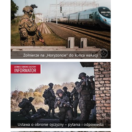
Żołnierze na „Horyzoncie” do końca wakacji
Ustawa o obronie ojczyzny – pytania i odpowiedzi