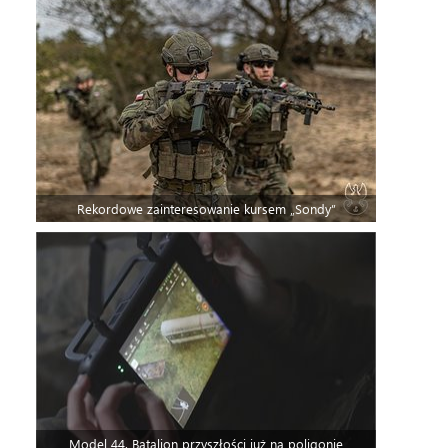
Rekordowe zainteresowanie kursem „Sondy”
Model 44. Batalion przyszłości już na poligonie