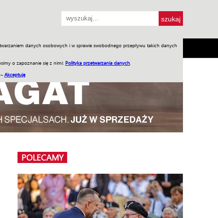
przetwarzaniem danych osobowych i w sprawie swobodnego przepływu takich danych
SH
SKLEP
Jednodniówki
Praca w WIW
simy o zapoznanie się z nimi:
Polityka przetwarzania danych
.
 –
Akceptuję
POLECAMY