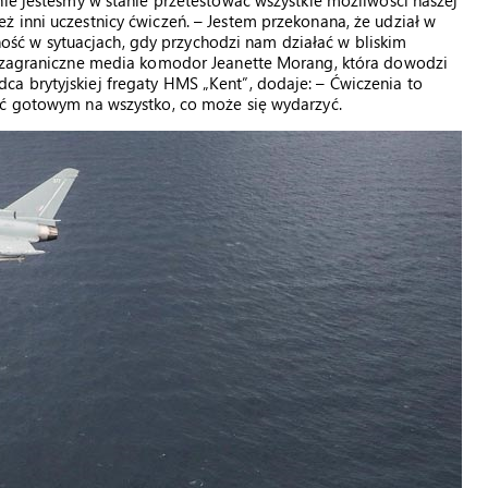
nie jesteśmy w stanie przetestować wszystkie możliwości naszej
 inni uczestnicy ćwiczeń. – Jestem przekonana, że udział w
ć w sytuacjach, gdy przychodzi nam działać w bliskim
z zagraniczne media komodor Jeanette Morang, która dowodzi
a brytyjskiej fregaty HMS „Kent”, dodaje: – Ćwiczenia to
yć gotowym na wszystko, co może się wydarzyć.