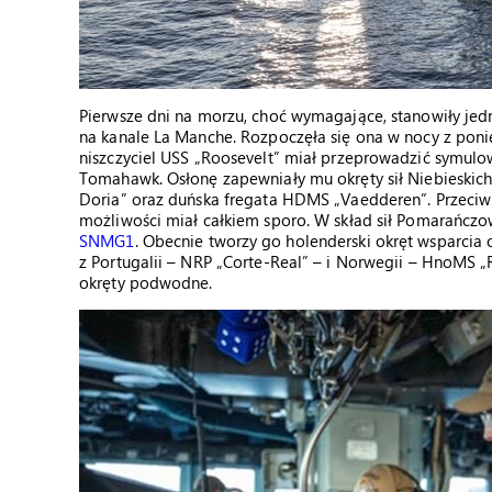
Pierwsze dni na morzu, choć wymagające, stanowiły jedna
na kanale La Manche. Rozpoczęła się ona w nocy z poni
niszczyciel USS „Roosevelt” miał przeprowadzić symulo
Tomahawk. Osłonę zapewniały mu okręty sił Niebieskich, 
Doria” oraz duńska fregata HDMS „Vaedderen”. Przeciwn
możliwości miał całkiem sporo. W skład sił Pomarańczo
SNMG1
. Obecnie tworzy go holenderski okręt wsparcia
z Portugalii – NRP „Corte-Real” – i Norwegii – HnoMS 
okręty podwodne.