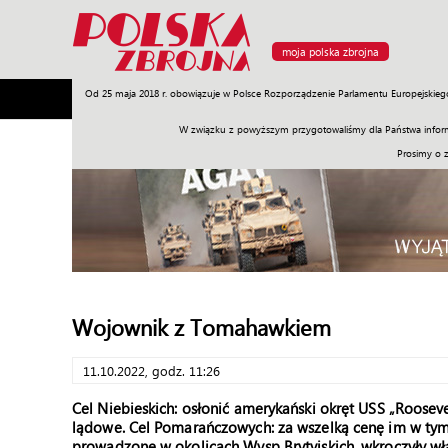
moja polska zbrojna
Od 25 maja 2018 r. obowiązuje w Polsce Rozporządzenie Parlamentu Europejskieg
Armia
Poligon
Sprzęt
Misje
Polityka
Prawo
W związku z powyższym przygotowaliśmy dla Państwa inform
Prosimy o 
Wojownik z Tomahawkiem
11.10.2022, godz. 11:26
Cel Niebieskich: osłonić amerykański okręt USS „Roose
lądowe. Cel Pomarańczowych: za wszelką cenę im w tym
prowadzone w okolicach Wysp Brytyjskich, wkroczyły wł