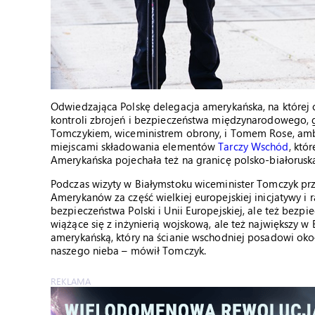
Odwiedzająca Polskę delegacja amerykańska, na której 
kontroli zbrojeń i bezpieczeństwa międzynarodowego, g
Tomczykiem, wiceministrem obrony, i Tomem Rose, amb
miejscami składowania elementów
Tarczy Wschód
, któ
Amerykańska pojechała też na granicę polsko-białorusk
Podczas wizyty w Białymstoku wiceminister Tomczyk pr
Amerykanów za część wielkiej europejskiej inicjatywy i 
bezpieczeństwa Polski i Unii Europejskiej, ale też bezp
wiążące się z inżynierią wojskową, ale też największy 
amerykańską, który na ścianie wschodniej posadowi oko
naszego nieba – mówił Tomczyk.
REKLAMA