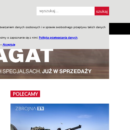
przetwarzaniem danych osobowych i w sprawie swobodnego przepływu takich danych
SH
SKLEP
Jednodniówki
Praca w WIW
simy o zapoznanie się z nimi:
Polityka przetwarzania danych
.
 –
Akceptuję
POLECAMY