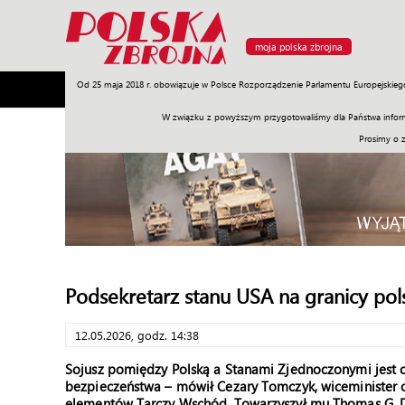
moja polska zbrojna
Od 25 maja 2018 r. obowiązuje w Polsce Rozporządzenie Parlamentu Europejskieg
Armia
Poligon
Sprzęt
Misje
Polityka
Prawo
W związku z powyższym przygotowaliśmy dla Państwa inform
Prosimy o 
Podsekretarz stanu USA na granicy pols
12.05.2026, godz. 14:38
Sojusz pomiędzy Polską a Stanami Zjednoczonymi jest 
bezpieczeństwa – mówił Cezary Tomczyk, wiceminister 
elementów Tarczy Wschód. Towarzyszył mu Thomas G. DiN