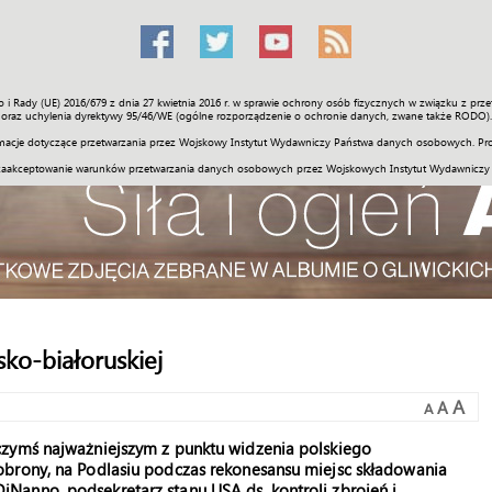
o i Rady (UE) 2016/679 z dnia 27 kwietnia 2016 r. w sprawie ochrony osób fizycznych w związku z 
Świat
Społeczność
Sport
Historia
Galerie
Wideo
ENGLI
oraz uchylenia dyrektywy 95/46/WE (ogólne rozporządzenie o ochronie danych, zwane także RODO).
acje dotyczące przetwarzania przez Wojskowy Instytut Wydawniczy Państwa danych osobowych. Pro
zaakceptowanie warunków przetwarzania danych osobowych przez Wojskowych Instytut Wydawniczy
ko-białoruskiej
A
A
A
czymś najważniejszym z punktu widzenia polskiego
obrony, na Podlasiu podczas rekonesansu miejsc składowania
anno, podsekretarz stanu USA ds. kontroli zbrojeń i