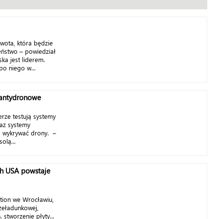
kwota, która będzie
ństwo – powiedział
ka jest liderem.
o niego w...
 antydronowe
erze testują systemy
raz systemy
ą wykrywać drony. –
olą...
ch USA powstaje
tion we Wrocławiu,
rzeładunkowej,
. stworzenie płyty...