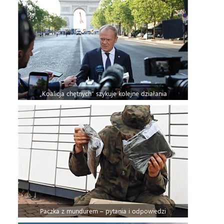
„Koalicja chętnych” szykuje kolejne działania
Paczka z mundurem – pytania i odpowiedzi