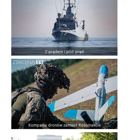
Z prądem i pod prąd
Kompania dronów zamiast Rosomaków