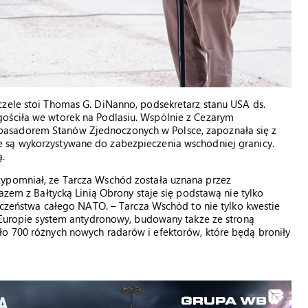
czele stoi Thomas G. DiNanno, podsekretarz stanu USA ds.
ościła we wtorek na Podlasiu. Wspólnie z Cezarym
asadorem Stanów Zjednoczonych w Polsce, zapoznała się z
re są wykorzystywane do zabezpieczenia wschodniej granicy.
ą.
zypomniał, że Tarcza Wschód została uznana przez
razem z Bałtycką Linią Obrony staje się podstawą nie tylko
ieczeństwa całego NATO. – Tarcza Wschód to nie tylko kwestie
w Europie system antydronowy, budowany także ze stroną
ło 700 różnych nowych radarów i efektorów, które będą broniły