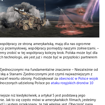
i współpracy ze stroną amerykańską, mają dla nas ogromne
acji przemysłowej, współpracy pomiędzy naszymi żołnierzami. –
my zrobić w tej współpracy kolejny krok. Polska może być dla
h technologii, ale jest już i może być w przyszłości partnerem
ami Zjednoczonymi ma fundamentalne znaczenie – Niezależnie od
olską a Stanami Zjednoczonymi jest czymś najważniejszym z
eszef resortu obrony. Podziękował za
obecność w Polsce wojsk
dnoczonych udzieloną Polsce po
ataku rosyjskich dronów 10
niejsze niż kiedykolwiek, a artykuł 5 jest podstawą jego
e. Jak to się często mówi w amerykańskich filmach, jesteśmy
ed.] i jestem przekonany, że tak właśnie jest. Obecność pana