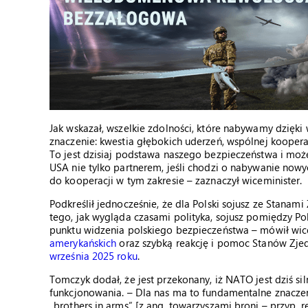
Jak wskazał, wszelkie zdolności, które nabywamy dzięk
znaczenie: kwestia głębokich uderzeń, wspólnej kooper
To jest dzisiaj podstawa naszego bezpieczeństwa i może
USA nie tylko partnerem, jeśli chodzi o nabywanie nowyc
do kooperacji w tym zakresie – zaznaczył wiceminister.
Podkreślił jednocześnie, że dla Polski sojusz ze Stan
tego, jak wygląda czasami polityka, sojusz pomiędzy P
punktu widzenia polskiego bezpieczeństwa – mówił wic
amerykańskich
oraz szybką reakcję i pomoc Stanów Zje
września 2025 roku
.
Tomczyk dodał, że jest przekonany, iż NATO jest dziś sil
funkcjonowania. – Dla nas ma to fundamentalne znaczeni
„brothers in arms” [z ang. towarzyszami broni – przyp. r