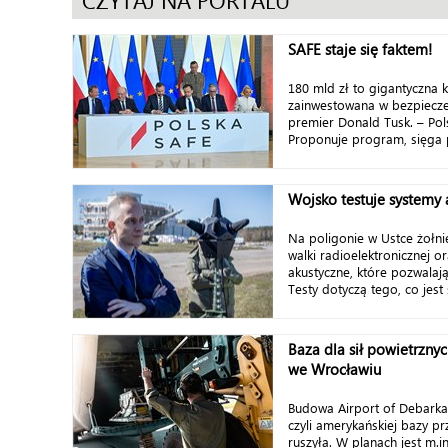
CZYTAJ NA PORTALU
SAFE staje się faktem!
180 mld zł to gigantyczna 
zainwestowana w bezpiecze
premier Donald Tusk. – Pols
Proponuje program, sięga p
Wojsko testuje systemy
Na poligonie w Ustce żołni
walki radioelektronicznej o
akustyczne, które pozwalaj
Testy dotyczą tego, co jest s
Baza dla sił powietrzny
we Wrocławiu
Budowa Airport of Debarka
czyli amerykańskiej bazy p
ruszyła. W planach jest m.in