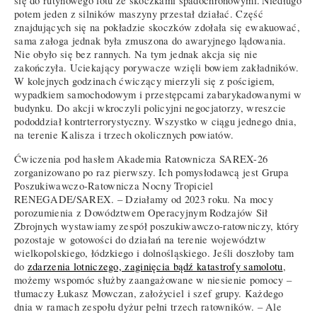
się do rutynowego lotu ze skoczkami spadochronowymi. Niedługo
potem jeden z silników maszyny przestał działać. Część
znajdujących się na pokładzie skoczków zdołała się ewakuować,
sama załoga jednak była zmuszona do awaryjnego lądowania.
Nie obyło się bez rannych. Na tym jednak akcja się nie
zakończyła. Uciekający porywacze wzięli bowiem zakładników.
W kolejnych godzinach ćwiczący mierzyli się z pościgiem,
wypadkiem samochodowym i przestępcami zabarykadowanymi w
budynku. Do akcji wkroczyli policyjni negocjatorzy, wreszcie
pododdział kontrterrorystyczny. Wszystko w ciągu jednego dnia,
na terenie Kalisza i trzech okolicznych powiatów.
Ćwiczenia pod hasłem Akademia Ratownicza SAREX-26
zorganizowano po raz pierwszy. Ich pomysłodawcą jest Grupa
Poszukiwawczo-Ratownicza Nocny Tropiciel
RENEGADE/SAREX. – Działamy od 2023 roku. Na mocy
porozumienia z Dowództwem Operacyjnym Rodzajów Sił
Zbrojnych wystawiamy zespół poszukiwawczo-ratowniczy, który
pozostaje w gotowości do działań na terenie województw
wielkopolskiego, łódzkiego i dolnośląskiego. Jeśli doszłoby tam
do
zdarzenia lotniczego, zaginięcia bądź katastrofy samolotu
,
możemy wspomóc służby zaangażowane w niesienie pomocy –
tłumaczy Łukasz Mowczan, założyciel i szef grupy. Każdego
dnia w ramach zespołu dyżur pełni trzech ratowników. – Ale