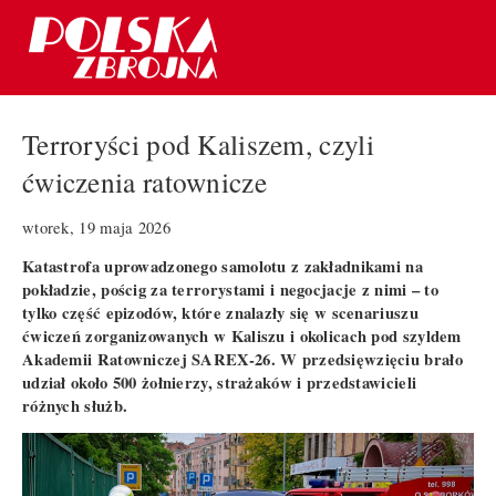
Terroryści pod Kaliszem, czyli
ćwiczenia ratownicze
wtorek, 19 maja 2026
Katastrofa uprowadzonego samolotu z zakładnikami na
pokładzie, pościg za terrorystami i negocjacje z nimi – to
tylko część epizodów, które znalazły się w scenariuszu
ćwiczeń zorganizowanych w Kaliszu i okolicach pod szyldem
Akademii Ratowniczej SAREX-26. W przedsięwzięciu brało
udział około 500 żołnierzy, strażaków i przedstawicieli
różnych służb.