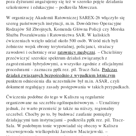
poza dyżurami angażujemy się też w szeroko pojęte działania
szkoleniowe i edukacyjne – podkreśla Mowczan.
W organizację Akademii Ratowniczej SAREX-26 włączyło się
szereg państwowych instytucji, m.in. Dowództwo Operacyjne
Rodzajów Sił Zbrojnych, Komenda Główna Policji czy Morska
Służba Poszukiwania i Ratownictwa SAR. W kaliskich
ćwiczeniach wzięło udział około 500 osób. Wśród nich byli
żołnierze wojsk obrony terytorialnej, policjanci, strażacy
zawodowi i ochotnicy oraz
ratownicy medyczni
. – Chcieliśmy
przećwiczyć szerokie spektrum działań związanych z
zagrożeniami hybrydowymi, a wszystko zgodnie z oficjalnymi
procedurami – zaznacza ppłk rez. pil. Tracz-Sala.
Podczas
działań związanych bezpośrednio z wypadkiem lotniczym
punktem odniesienia dla uczestników był m.in. ASAR, czyli
dokument regulujący zasady postępowania w takich przypadkach.
Ćwiczenia podobne do tego w Kaliszu są regularnie
organizowane na szczeblu ogólnopaństwowym. – Uznaliśmy
jednak, że warto przenieść je także na niższy, regionalny
szczebel. Choćby po to, by budować zaufanie pomiędzy
działającymi tam instytucjami – podkreśla ppłk rez. pil. Tracz-
Sala. W podobnym tonie wypowiadał się obecny w Kaliszu
wicewojewoda wielkopolski Jarosław Maciejewski. –