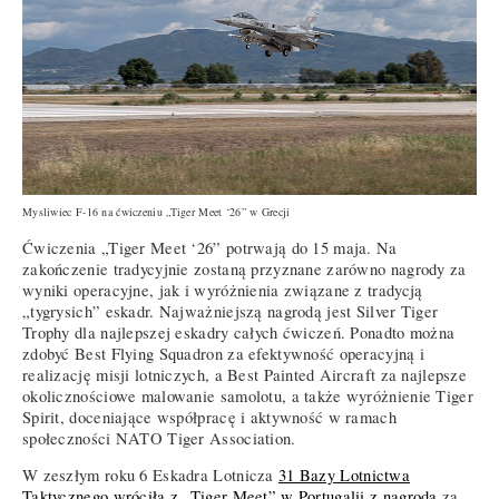
Mysliwiec F-16 na ćwiczeniu
„Tiger Meet ‘26”
w Grecji
Ćwiczenia „Tiger Meet ‘26” potrwają do 15 maja. Na
zakończenie tradycyjnie zostaną przyznane zarówno nagrody za
wyniki operacyjne, jak i wyróżnienia związane z tradycją
„tygrysich” eskadr. Najważniejszą nagrodą jest Silver Tiger
Trophy dla najlepszej eskadry całych ćwiczeń. Ponadto można
zdobyć Best Flying Squadron za efektywność operacyjną i
realizację misji lotniczych, a Best Painted Aircraft za najlepsze
okolicznościowe malowanie samolotu, a także wyróżnienie Tiger
Spirit, doceniające współpracę i aktywność w ramach
społeczności NATO Tiger Association.
W zeszłym roku 6 Eskadra Lotnicza
31 Bazy Lotnictwa
Taktycznego wróciła z „Tiger Meet” w Portugalii z nagrodą
za