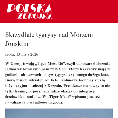
Skrzydlate tygrysy nad Morzem
Jońskim
środa, 13 maja 2026
W Grecji trwają „Tiger Meet ‘26”, czyli doroczne ćwiczenia
jednostek lotniczych państw NATO, których eskadry mają w
godłach lub nazwach motyw tygrysa czy innego dużego kota.
Biorą w nich udział piloci F-16 i żołnierze technicy służby
inżynieryjno-lotniczej z Krzesin. Prestiżowe manewry to nie
tylko trening bojowy, lecz także okazja do integracji
środowiska lotników. W „Tiger Meet” wpisana jest też
rywalizacja o wyjątkowe nagrody.