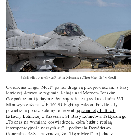
Polski pilot w myśliwcu F-16 na ćwiczeniach
„Tiger Meet ‘26”
w Grecji
Ćwiczenia „Tiger Meet” po raz drugi są przeprowadzane z bazy
lotniczej Araxos w regionie Achaja nad Morzem Jońskim.
Gospodarzem i jednym z ćwiczących jest grecka eskadra 335
Mira wyposażona w F-16C/D Fighting Falcon. Polskie siły
powietrzne po raz kolejny reprezentują
samoloty F-16 z 6
Eskadry Lotniczej
z Krzesin z
31 Bazy Lotnictwa Taktycznego
.
„To czas na wymianę doświadczeń, która buduje realną
interoperacyjność naszych sił” – podkreśla Dowództwo
Generalne RSZ. I zaznacza, że „Tiger Meet” to jedne z