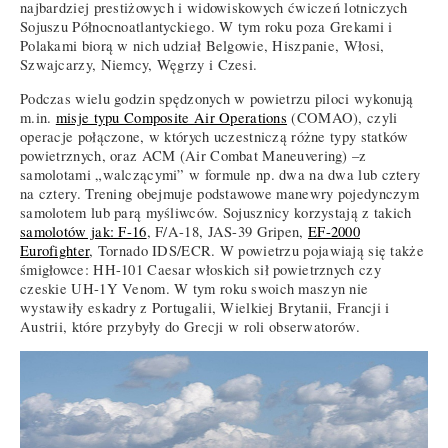
najbardziej prestiżowych i widowiskowych ćwiczeń lotniczych
Sojuszu Północnoatlantyckiego. W tym roku poza Grekami i
Polakami biorą w nich udział Belgowie, Hiszpanie, Włosi,
Szwajcarzy, Niemcy, Węgrzy i Czesi.
Podczas wielu godzin spędzonych w powietrzu piloci wykonują
m.in.
misje typu Composite Air Operations
(COMAO), czyli
operacje połączone, w których uczestniczą różne typy statków
powietrznych, oraz ACM (Air Combat Maneuvering) –z
samolotami „walczącymi” w formule np. dwa na dwa lub cztery
na cztery. Trening obejmuje podstawowe manewry pojedynczym
samolotem lub parą myśliwców. Sojusznicy korzystają z takich
samolotów jak: F-16
, F/A-18, JAS-39 Gripen,
EF-2000
Eurofighter
, Tornado IDS/ECR. W powietrzu pojawiają się także
śmigłowce: HH-101 Caesar włoskich sił powietrznych czy
czeskie UH-1Y Venom. W tym roku swoich maszyn nie
wystawiły eskadry z Portugalii, Wielkiej Brytanii, Francji i
Austrii, które przybyły do Grecji w roli obserwatorów.