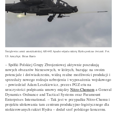
Śmigłowiec armii amerykańskiej AH-64E Apache odpala rakietę Hydra podczas ćwiczeń. Fot.
US Army/kpt. Brian Harris
– Spółki Polskiej Grupy Zbrojeniowej aktywnie poszukują
nowych obszarów biznesowych, w których, bazując na swoim
potencjale i doświadczeniu, widzą realne możliwości produkcji i
sprzedaży nowego rodzaju uzbrojenia i wyposażenia wojskowego
– powiedział Adam Leszkiewicz, prezes PGZ-etu na
uroczystości podpisania umowy między
Nitro-Chemem
a General
Dynamics Ordnance and Tactical Systems oraz Paramount
Enterprises International. – Tak jest w przypadku Nitro-Chemu i
projektu ulokowania tam centrum produkcyjno-logistycznego dla
niekierowanych rakiet Hydra – dodał szef polskiego koncernu.