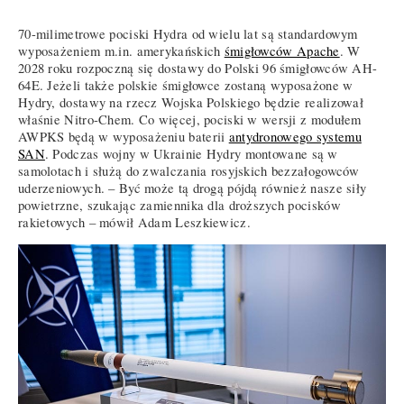
70-milimetrowe pociski Hydra od wielu lat są standardowym
wyposażeniem m.in. amerykańskich
śmigłowców Apache
. W
2028 roku rozpoczną się dostawy do Polski 96 śmigłowców AH-
64E. Jeżeli także polskie śmigłowce zostaną wyposażone w
Hydry, dostawy na rzecz Wojska Polskiego będzie realizował
właśnie Nitro-Chem. Co więcej, pociski w wersji z modułem
AWPKS będą w wyposażeniu baterii
antydronowego systemu
SAN
. Podczas wojny w Ukrainie Hydry montowane są w
samolotach i służą do zwalczania rosyjskich bezzałogowców
uderzeniowych. – Być może tą drogą pójdą również nasze siły
powietrzne, szukając zamiennika dla droższych pocisków
rakietowych – mówił Adam Leszkiewicz.