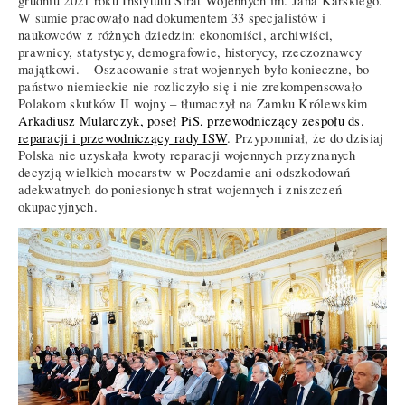
grudniu 2021 roku Instytutu Strat Wojennych im. Jana Karskiego.
W sumie pracowało nad dokumentem 33 specjalistów i
naukowców z różnych dziedzin: ekonomiści, archiwiści,
prawnicy, statystycy, demografowie, historycy, rzeczoznawcy
majątkowi. – Oszacowanie strat wojennych było konieczne, bo
państwo niemieckie nie rozliczyło się i nie zrekompensowało
Polakom skutków II wojny – tłumaczył na Zamku Królewskim
Arkadiusz Mularczyk, poseł PiS, przewodniczący zespołu ds.
reparacji i przewodniczący rady ISW
. Przypomniał, że do dzisiaj
Polska nie uzyskała kwoty reparacji wojennych przyznanych
decyzją wielkich mocarstw w Poczdamie ani odszkodowań
adekwatnych do poniesionych strat wojennych i zniszczeń
okupacyjnych.