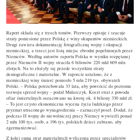
Raport składa się z trzech tomów. Pierwszy opisuje i szacuje
straty poniesione przez Polskę z winy okupantów niemieckich.
Drugi zawiera dokumentację fotograficzną wojny i okupacji
niemieckiej, a trzeci jest listą miejsc zbrodni popełnionych przez
Niemców. Według autorów raportu Polska w wyniku rozpętanej
przez Niemców II wojny straciła 6 bilionów 220 mld 609 mln
złotych. Na to złożyły się przede wszystkim straty
demograficzne i materialne. W raporcie ustalono, że z
niemieckiej winy śmierć poniosło 5 mln 219 tys. obywateli
Polski. – Polska potrzebowała 33 lata, aby powrócić do poziomu
rozwoju sprzed wojny – podał Mularczyk. Koszt strat z powodu
ofiar śmiertelnych oszacowano na kwotę ok. 4 biliony 330 mld zł.
– To jest czysto ekonomiczna wycena życia ludzkiego przez
pryzmat utraconego wynagrodzenia – zaznaczył poseł. Dodał, że
podczas II wojny do niewolniczej pracy Niemcy wywieźli ponad
2 mln 100 tys. osób, a 196 tys. polskich dzieci zabrano, aby
zgermanizować.
Z kolei suma strat materialnych wyliczona przez specjalistów