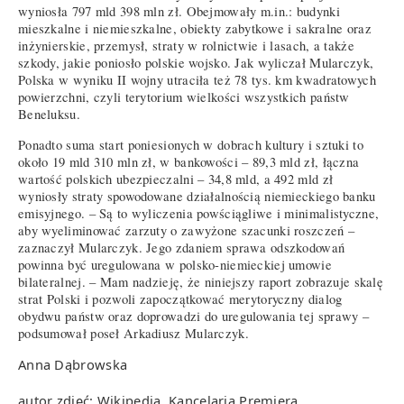
wyniosła 797 mld 398 mln zł. Obejmowały m.in.: budynki
mieszkalne i niemieszkalne, obiekty zabytkowe i sakralne oraz
inżynierskie, przemysł, straty w rolnictwie i lasach, a także
szkody, jakie poniosło polskie wojsko. Jak wyliczał Mularczyk,
Polska w wyniku II wojny utraciła też 78 tys. km kwadratowych
powierzchni, czyli terytorium wielkości wszystkich państw
Beneluksu.
Ponadto suma start poniesionych w dobrach kultury i sztuki to
około 19 mld 310 mln zł, w bankowości – 89,3 mld zł, łączna
wartość polskich ubezpieczalni – 34,8 mld, a 492 mld zł
wyniosły straty spowodowane działalnością niemieckiego banku
emisyjnego. – Są to wyliczenia powściągliwe i minimalistyczne,
aby wyeliminować zarzuty o zawyżone szacunki roszczeń –
zaznaczył Mularczyk. Jego zdaniem sprawa odszkodowań
powinna być uregulowana w polsko-niemieckiej umowie
bilateralnej. – Mam nadzieję, że niniejszy raport zobrazuje skalę
strat Polski i pozwoli zapoczątkować merytoryczny dialog
obydwu państw oraz doprowadzi do uregulowania tej sprawy –
podsumował poseł Arkadiusz Mularczyk.
Anna Dąbrowska
autor zdjęć: Wikipedia, Kancelaria Premiera