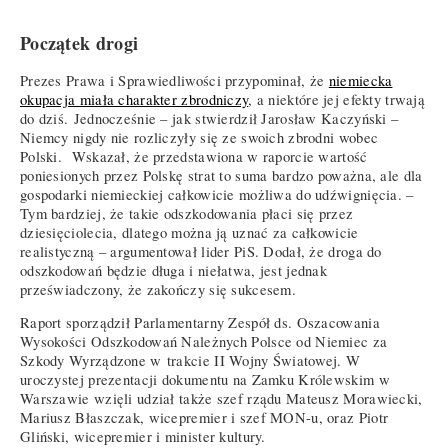
Początek drogi
Prezes Prawa i Sprawiedliwości przypominał, że
niemiecka
okupacja miała charakter zbrodniczy
, a niektóre jej efekty trwają
do dziś. Jednocześnie – jak stwierdził Jarosław Kaczyński –
Niemcy nigdy nie rozliczyły się ze swoich zbrodni wobec
Polski. Wskazał, że przedstawiona w raporcie wartość
poniesionych przez Polskę strat to suma bardzo poważna, ale dla
gospodarki niemieckiej całkowicie możliwa do udźwignięcia. –
Tym bardziej, że takie odszkodowania płaci się przez
dziesięciolecia, dlatego można ją uznać za całkowicie
realistyczną – argumentował lider PiS. Dodał, że droga do
odszkodowań będzie długa i niełatwa, jest jednak
przeświadczony, że zakończy się sukcesem.
Raport sporządził Parlamentarny Zespół ds. Oszacowania
Wysokości Odszkodowań Należnych Polsce od Niemiec za
Szkody Wyrządzone w trakcie II Wojny Światowej. W
uroczystej prezentacji dokumentu na Zamku Królewskim w
Warszawie wzięli udział także szef rządu Mateusz Morawiecki,
Mariusz Błaszczak, wicepremier i szef MON-u, oraz Piotr
Gliński, wicepremier i minister kultury.