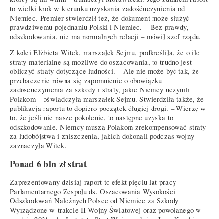
to wielki krok w kierunku uzyskania zadośćuczynienia od
Niemiec. Premier stwierdził też, że dokument może służyć
prawdziwemu pojednaniu Polski i Niemiec. – Bez prawdy,
odszkodowania, nie ma normalnych relacji – mówił szef rządu.
Z kolei Elżbieta Witek, marszałek Sejmu, podkreśliła, że o ile
straty materialne są możliwe do oszacowania, to trudno jest
obliczyć straty dotyczące ludności. – Ale nie może być tak, że
przebaczenie równa się zapomnienie o obowiązku
zadośćuczynienia za szkody i straty, jakie Niemcy uczynili
Polakom – oświadczyła marszałek Sejmu. Stwierdziła także, że
publikacja raportu to dopiero początek długiej drogi. – Wierzę w
to, że jeśli nie nasze pokolenie, to następne uzyska to
odszkodowanie. Niemcy muszą Polakom zrekompensować straty
za ludobójstwa i zniszczenia, jakich dokonali podczas wojny –
zaznaczyła Witek.
Ponad 6 bln zł strat
Zaprezentowany dzisiaj raport to efekt pięciu lat pracy
Parlamentarnego Zespołu ds. Oszacowania Wysokości
Odszkodowań Należnych Polsce od Niemiec za Szkody
Wyrządzone w trakcie II Wojny Światowej oraz powołanego w