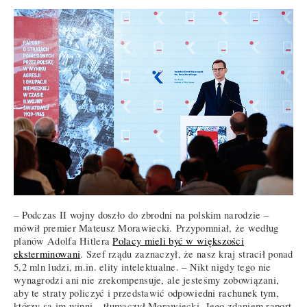
– Podczas II wojny doszło do zbrodni na polskim narodzie –
mówił premier Mateusz Morawiecki. Przypomniał, że według
planów Adolfa Hitlera
Polacy mieli być w większości
eksterminowani
. Szef rządu zaznaczył, że nasz kraj stracił ponad
5,2 mln ludzi, m.in. elity intelektualne. – Nikt nigdy tego nie
wynagrodzi ani nie zrekompensuje, ale jesteśmy zobowiązani,
aby te straty policzyć i przedstawić odpowiedni rachunek tym,
którzy są im winni – tłumaczył Morawiecki. Jego zdaniem raport