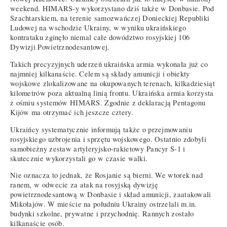
weekend. HIMARS-y wykorzystano dziś także w Donbasie. Pod
Szachtarskiem, na terenie samozwańczej Donieckiej Republiki
Ludowej na wschodzie Ukrainy, w wyniku ukraińskiego
kontrataku zginęło niemal całe dowództwo rosyjskiej 106
Dywizji Powietrznodesantowej.
Takich precyzyjnych uderzeń ukraińska armia wykonała już co
najmniej kilkanaście. Celem są składy amunicji i obiekty
wojskowe zlokalizowane na okupowanych terenach, kilkadziesiąt
kilometrów poza aktualną linią frontu. Ukraińska armia korzysta
z ośmiu systemów HIMARS. Zgodnie z deklaracją Pentagonu
Kijów ma otrzymać ich jeszcze cztery.
Ukraińcy systematycznie informują także o przejmowaniu
rosyjskiego uzbrojenia i sprzętu wojskowego. Ostatnio zdobyli
samobieżny zestaw artyleryjsko-rakietowy Pancyr S-1 i
skutecznie wykorzystali go w czasie walki.
Nie oznacza to jednak, że Rosjanie są bierni. We wtorek nad
ranem, w odwecie za atak na rosyjską dywizję
powietrznodesantową w Donbasie i skład amunicji, zaatakowali
Mikołajów. W mieście na południu Ukrainy ostrzelali m.in.
budynki szkolne, prywatne i przychodnię. Rannych zostało
kilkanaście osób.