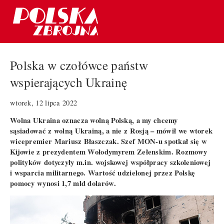
Polska w czołówce państw
wspierających Ukrainę
wtorek, 12 lipca 2022
Wolna Ukraina oznacza wolną Polską, a my chcemy
sąsiadować z wolną Ukrainą, a nie z Rosją – mówił we wtorek
wicepremier Mariusz Błaszczak. Szef MON-u spotkał się w
Kijowie z prezydentem Wołodymyrem Zełenskim. Rozmowy
polityków dotyczyły m.in. wojskowej współpracy szkoleniowej
i wsparcia militarnego. Wartość udzielonej przez Polskę
pomocy wynosi 1,7 mld dolarów.