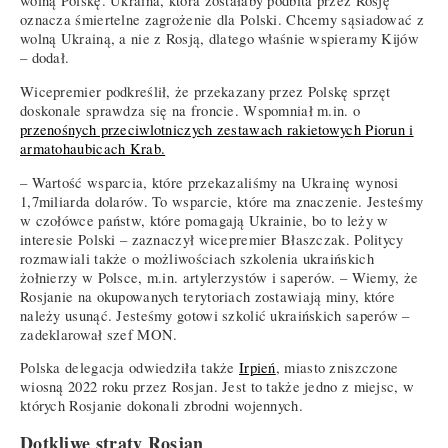
wolną Polskę. Ukraina, która zostałaby podbita przez Rosję
oznacza śmiertelne zagrożenie dla Polski. Chcemy sąsiadować z
wolną Ukrainą, a nie z Rosją, dlatego właśnie wspieramy Kijów
– dodał.
Wicepremier podkreślił, że przekazany przez Polskę sprzęt
doskonale sprawdza się na froncie. Wspomniał m.in. o
przenośnych przeciwlotniczych zestawach rakietowych Piorun i
armatohaubicach Krab.
– Wartość wsparcia, które przekazaliśmy na Ukrainę wynosi
1,7miliarda dolarów. To wsparcie, które ma znaczenie. Jesteśmy
w czołówce państw, które pomagają Ukrainie, bo to leży w
interesie Polski – zaznaczył wicepremier Błaszczak. Politycy
rozmawiali także o możliwościach szkolenia ukraińskich
żołnierzy w Polsce, m.in. artylerzystów i saperów. – Wiemy, że
Rosjanie na okupowanych terytoriach zostawiają miny, które
należy usunąć. Jesteśmy gotowi szkolić ukraińskich saperów –
zadeklarował szef MON.
Polska delegacja odwiedziła także
Irpień
, miasto zniszczone
wiosną 2022 roku przez Rosjan. Jest to także jedno z miejsc, w
których Rosjanie dokonali zbrodni wojennych.
Dotkliwe straty Rosjan