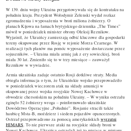
W 139. dniu wojny Ukraina przygotowywała się do kontrataku na
południu kraju. Prezydent Wołodymir Zełenski wydał rozkaz
zgromadzenia i wyposażenia w broń miliona żołnierzy. O
planach Kijowa na łamach brytyjskiego dziennika „The Times”
mówił w poniedziałek minister obrony Ołeksij Reznikow.
Wyjaśnił, że Ukraińcy zamierzają odbić kluczowe dla gospodarki
tereny okupowane przez Rosję w rejonie Morza Czarnego. W
realizacji tych planów ma pomóc wyposażenie dostarczane przez
sojuszników. – Ukraina miała armię jak z ery sowieckiej, broń
miała 30 lat. Zmieniło się to w trzy miesiące – zauważył
Reznikow w wywiadzie.
Armia ukraińska zadaje ostatnio Rosji dotkliwe straty. Media
obiegła informacja o tym, że Ukraińskie wojsko przeprowadziło
w poniedziałek wieczorem atak na składy amunicji w
okupowanej przez wojska rosyjskie Nowej Kachowce w
obwodzie chersońskim na południu Ukrainy. – W wyniku ostrzału
zginęło 52 żołnierzy wroga – poinformowało ukraińskie
Dowództwo Operacyjne „Południe”. Rosjanie stracili także
haubicę Msta-B, moździerz i siedem pojazdów opancerzonych.
Ostrzał przeprowadzono za pomocą amerykańskich
wyrzutni
HIMARS
. To nie pierwsze ataki na rosyjskie składy broni w
Nowej Kachowce. Ukraińcy ostrzelali już to miejsce w miniony