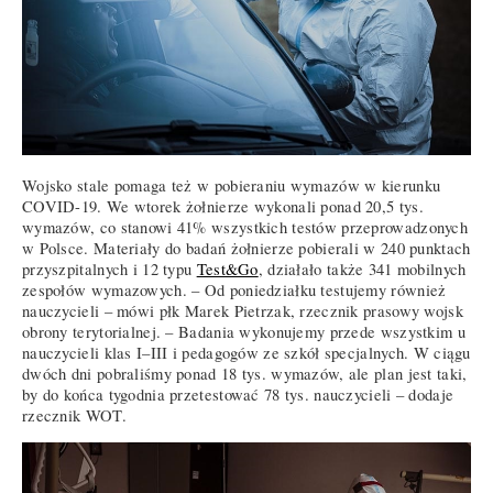
Wojsko stale pomaga też w pobieraniu wymazów w kierunku
COVID-19. We wtorek żołnierze wykonali ponad 20,5 tys.
wymazów, co stanowi 41% wszystkich testów przeprowadzonych
w Polsce. Materiały do badań żołnierze pobierali w 240 punktach
przyszpitalnych i 12 typu
Test&Go
, działało także 341 mobilnych
zespołów wymazowych. – Od poniedziałku testujemy również
nauczycieli – mówi płk Marek Pietrzak, rzecznik prasowy wojsk
obrony terytorialnej. – Badania wykonujemy przede wszystkim u
nauczycieli klas I–III i pedagogów ze szkół specjalnych. W ciągu
dwóch dni pobraliśmy ponad 18 tys. wymazów, ale plan jest taki,
by do końca tygodnia przetestować 78 tys. nauczycieli – dodaje
rzecznik WOT.