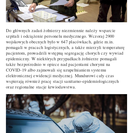
Do głównych zadań żołnierzy niezmiennie należy wsparcie
szpitali i odciążenie personelu medycznego. Wczoraj 2900
wojskowych obecnych było w 647 placówkach, gdzie m.in.
pomagali w pracach logistycznych, a także mierzyli temperaturę
pacjentom, prowadzili wstępną segregację chorych czy wywiad
epidemiczny. W niektórych przypadkach żołnierze pomagali
także bezpośrednio w opiece nad pacjentami chorymi na
COVID-19 albo zajmowali się uzupełnianiem systemu
elektronicznej ewidencji medycznej. Mundurowi cały czas
wspierają również pracę stacji sanitarno-epidemiologicznych
oraz regionalne stacje krwiodawstwa.