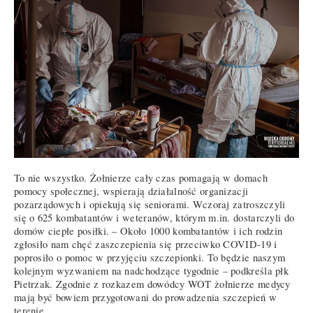
To nie wszystko. Żołnierze cały czas pomagają w domach
pomocy społecznej, wspierają działalność organizacji
pozarządowych i opiekują się seniorami. Wczoraj zatroszczyli
się o 625 kombatantów i weteranów, którym m.in. dostarczyli do
domów ciepłe posiłki. – Około 1000 kombatantów i ich rodzin
zgłosiło nam chęć zaszczepienia się przeciwko COVID-19 i
poprosiło o pomoc w przyjęciu szczepionki. To będzie naszym
kolejnym wyzwaniem na nadchodzące tygodnie – podkreśla płk
Pietrzak. Zgodnie z rozkazem dowódcy WOT żołnierze medycy
mają być bowiem przygotowani do prowadzenia szczepień w
terenie.