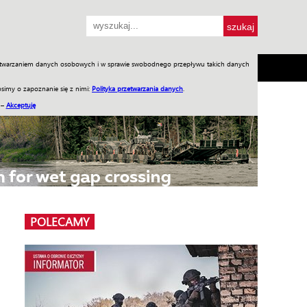
przetwarzaniem danych osobowych i w sprawie swobodnego przepływu takich danych
SH
SKLEP
Jednodniówki
Praca w WIW
simy o zapoznanie się z nimi:
Polityka przetwarzania danych
.
 –
Akceptuję
POLECAMY