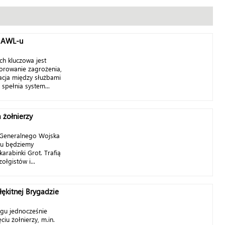
a AWL-u
ch kluczowa jest
orowanie zagrożenia,
acja między służbami
e spełnia system...
 żołnierzy
Generalnego Wojska
ku będziemy
arabinki Grot. Trafią
łgistów i...
łękitnej Brygadzie
ngu jednocześnie
ciu żołnierzy, m.in.