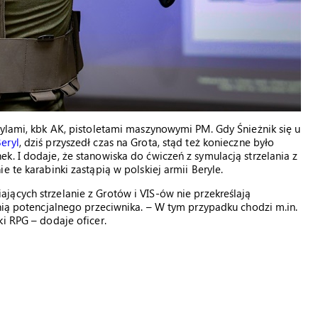
rylami, kbk AK, pistoletami maszynowymi PM. Gdy Śnieżnik się u
eryl
, dziś przyszedł czas na Grota, stąd też konieczne było
k. I dodaje, że stanowiska do ćwiczeń z symulacją strzelania z
 te karabinki zastąpią w polskiej armii Beryle.
jących strzelanie z Grotów i VIS-ów nie przekreślają
onią potencjalnego przeciwnika. – W tym przypadku chodzi m.in.
i RPG – dodaje oficer.