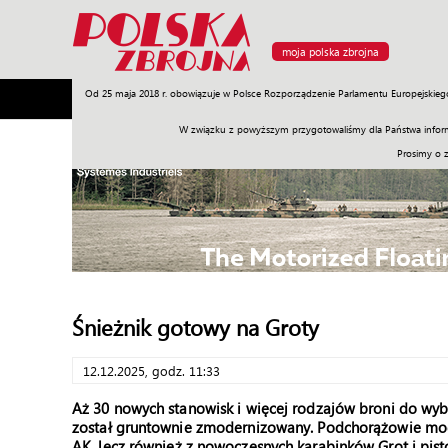
moja polska zbrojna
Od 25 maja 2018 r. obowiązuje w Polsce Rozporządzenie Parlamentu Europejskieg
Armia
Poligon
Sprzęt
Misje
Polityka
Prawo
W związku z powyższym przygotowaliśmy dla Państwa inform
Prosimy o 
Śnieżnik gotowy na Groty
12.12.2025, godz. 11:33
Aż 30 nowych stanowisk i więcej rodzajów broni do wyb
został gruntownie zmodernizowany. Podchorążowie mogą 
AK, lecz również z nowoczesnych karabinków Grot i pist