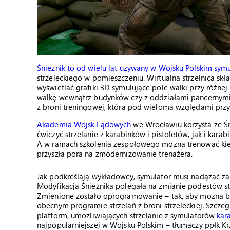
Śnieżnik to od wielu lat używany w Wojsku Polskim symu
strzeleckiego w pomieszczeniu. Wirtualna strzelnica sk
wyświetlać grafiki 3D symulujące pole walki przy różne
walkę wewnątrz budynków czy z oddziałami pancernymi. 
z broni treningowej, która pod wieloma względami przy
Akademia Wojsk Lądowych
we Wrocławiu korzysta ze Śn
ćwiczyć strzelanie z karabinków i pistoletów, jak i ka
A w ramach szkolenia zespołowego można trenować kier
przyszła pora na zmodernizowanie trenażera.
Jak podkreślają wykładowcy, symulator musi nadążać za
Modyfikacja Śnieżnika polegała na zmianie podestów st
Zmienione zostało oprogramowanie – tak, aby można b
obecnym programie strzelań z broni strzeleckiej. Szcz
platform, umożliwiających strzelanie z symulatorów
kar
najpopularniejszej w Wojsku Polskim – tłumaczy ppłk Krz