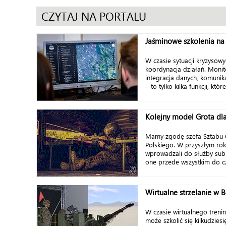
CZYTAJ NA PORTALU
Jaśminowe szkolenia n
W czasie sytuacji kryzysowy
koordynacja działań. Monit
integracja danych, komunik
– to tylko kilka funkcji, któr
Kolejny model Grota dla
Mamy zgodę szefa Sztabu 
Polskiego. W przyszłym ro
wprowadzali do służby subk
one przede wszystkim do czo
Wirtualne strzelanie w B
W czasie wirtualnego treni
może szkolić się kilkudziesię