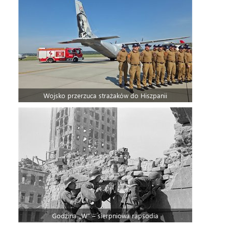
Wojsko przerzuca strażaków do Hiszpanii
Godzina „W” – sierpniowa rapsodia