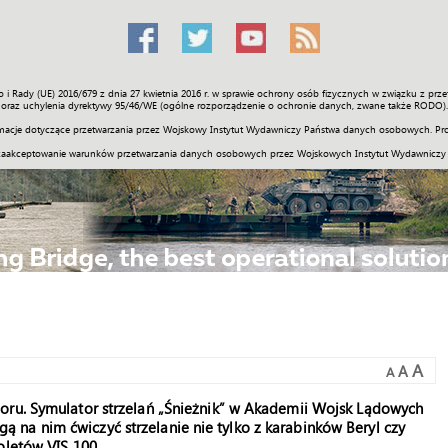
o i Rady (UE) 2016/679 z dnia 27 kwietnia 2016 r. w sprawie ochrony osób fizycznych w związku z 
Świat
Społeczność
Sport
Historia
Galerie
Wideo
ENGLI
oraz uchylenia dyrektywy 95/46/WE (ogólne rozporządzenie o ochronie danych, zwane także RODO).
acje dotyczące przetwarzania przez Wojskowy Instytut Wydawniczy Państwa danych osobowych. Pro
zaakceptowanie warunków przetwarzania danych osobowych przez Wojskowych Instytut Wydawniczy
A
A
A
oru. Symulator strzelań „Śnieżnik” w Akademii Wojsk Lądowych
na nim ćwiczyć strzelanie nie tylko z karabinków Beryl czy
oletów VIS 100.