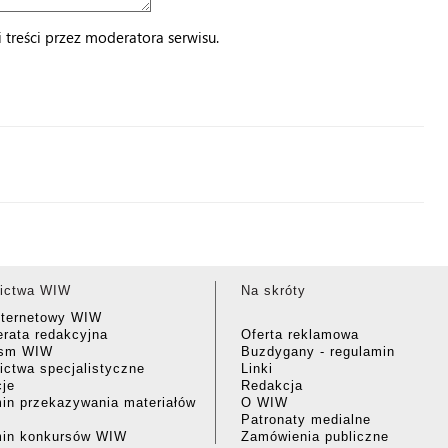
treści przez moderatora serwisu.
ictwa WIW
Na skróty
nternetowy WIW
rata redakcyjna
Oferta reklamowa
ism WIW
Buzdygany - regulamin
ctwa specjalistyczne
Linki
cje
Redakcja
in przekazywania materiałów
O WIW
Patronaty medialne
min konkursów WIW
Zamówienia publiczne