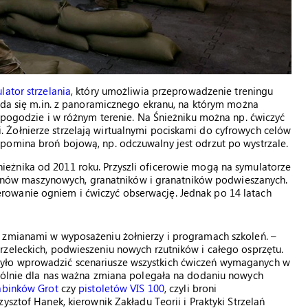
lator strzelania
, który umożliwia przeprowadzenie treningu
łada się m.in. z panoramicznego ekranu, na którym można
j pogodzie i w różnym terenie. Na Śnieżniku można np. ćwiczyć
Żołnierze strzelają wirtualnymi pociskami do cyfrowych celów
pomina broń bojową, np. odczuwalny jest odrzut po wystrzale.
ieżnika od 2011 roku. Przyszli oficerowie mogą na symulatorze
rabinów maszynowych, granatników i granatników podwieszanych.
owanie ogniem i ćwiczyć obserwację. Jednak po 14 latach
 zmianami w wyposażeniu żołnierzy i programach szkoleń. –
rzeleckich, podwieszeniu nowych rzutników i całego osprzętu.
yło wprowadzić scenariusze wszystkich ćwiczeń wymaganych w
ególnie dla nas ważna zmiana polegała na dodaniu nowych
abinków Grot
czy
pistoletów VIS 100
, czyli broni
ysztof Hanek, kierownik Zakładu Teorii i Praktyki Strzelań