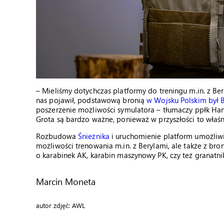
– Mieliśmy dotychczas platformy do treningu m.in. z Be
nas pojawił, podstawową bronią
w Wojsku Polskim był B
poszerzenie możliwości symulatora – tłumaczy ppłk Hane
Grota są bardzo ważne, ponieważ w przyszłości to właśnie
Rozbudowa
Śnieżnika
i uruchomienie platform umożliwia
możliwości trenowania m.in. z Berylami, ale także z br
o karabinek AK, karabin maszynowy PK, czy też granatnik
Marcin Moneta
autor zdjęć: AWL