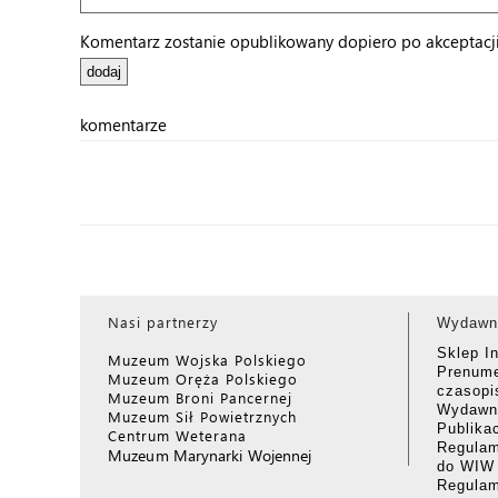
Komentarz zostanie opublikowany dopiero po akceptacji 
komentarze
Nasi partnerzy
Wydawn
Sklep I
Muzeum Wojska Polskiego
Prenume
Muzeum Oręża Polskiego
czasop
Muzeum Broni Pancernej
Wydawni
Muzeum Sił Powietrznych
Publika
Centrum Weterana
Regulam
Muzeum Marynarki Wojennej
do WIW
Regula