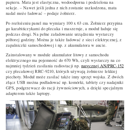
papieru. Mata jest elastyczna, wodoodporna i podzielona na
sekcje. – Nawet jeśli jedna z nich zostanie uszkodzona, mata
nadal może ładować – podaje żołnierz.
Po rozłożeniu panel ma wymiary 100 x 63 cm. Żołnierz przypina
go karabińczykami do plecaka i maszeruje, a moduł ładuje się
podczas drogi. Na pełne załadowanie urządzenia wystarczy
półtorej godziny. Można je także ładować z sieci elektrycznej, z
zapalniczki samochodowej i np. z akumulatora w aucie.
Zainstalowany w module akumulator litowy z samochodu
elektrycznego ma pojemność do 670 Wh, czyli wystarczy na co
najmniej tydzień zasilania radiostacji np.
naręcznej AN/PRC-152
czy plecakowej RRC-9210, których używają żołnierze lekkiej
piechoty. Moduł może zasilać także inny sprzęt wojska. Z dwóch
złącz USB można podładować np. komórki, tablety czy nadajniki
GPS, podgrzewacz do racji żywnościowych, a dzięki specjalnym
adapterom także laptopy.