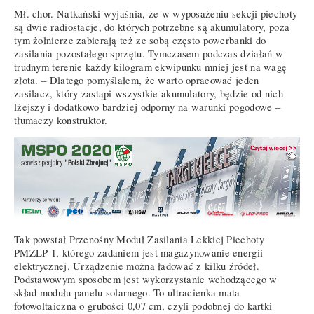
Mł. chor. Natkański wyjaśnia, że w wyposażeniu sekcji piechoty
są dwie radiostacje, do których potrzebne są akumulatory, poza
tym żołnierze zabierają też ze sobą często powerbanki do
zasilania pozostałego sprzętu. Tymczasem podczas działań w
trudnym terenie każdy kilogram ekwipunku mniej jest na wagę
złota. – Dlatego pomyślałem, że warto opracować jeden
zasilacz, który zastąpi wszystkie akumulatory, będzie od nich
lżejszy i dodatkowo bardziej odporny na warunki pogodowe –
tłumaczy konstruktor.
Tak powstał Przenośny Moduł Zasilania Lekkiej Piechoty
PMZLP-1, którego zadaniem jest magazynowanie energii
elektrycznej. Urządzenie można ładować z kilku źródeł.
Podstawowym sposobem jest wykorzystanie wchodzącego w
skład modułu panelu solarnego. To ultracienka mata
fotowoltaiczna o grubości 0,07 cm, czyli podobnej do kartki