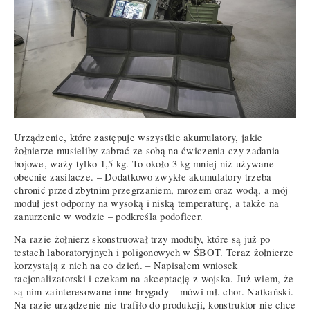
Urządzenie, które zastępuje wszystkie akumulatory, jakie
żołnierze musieliby zabrać ze sobą na ćwiczenia czy zadania
bojowe, waży tylko 1,5 kg. To około 3 kg mniej niż używane
obecnie zasilacze. – Dodatkowo zwykłe akumulatory trzeba
chronić przed zbytnim przegrzaniem, mrozem oraz wodą, a mój
moduł jest odporny na wysoką i niską temperaturę, a także na
zanurzenie w wodzie – podkreśla podoficer.
Na razie żołnierz skonstruował trzy moduły, które są już po
testach laboratoryjnych i poligonowych w ŚBOT. Teraz żołnierze
korzystają z nich na co dzień. – Napisałem wniosek
racjonalizatorski i czekam na akceptację z wojska. Już wiem, że
są nim zainteresowane inne brygady – mówi mł. chor. Natkański.
Na razie urządzenie nie trafiło do produkcji, konstruktor nie chce