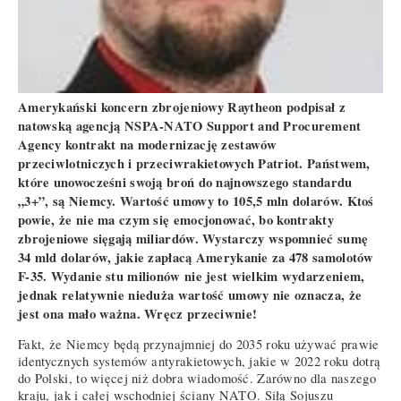
Amerykański koncern zbrojeniowy Raytheon podpisał z
natowską agencją NSPA-NATO Support and Procurement
Agency kontrakt na modernizację zestawów
przeciwlotniczych i przeciwrakietowych Patriot. Państwem,
które unowocześni swoją broń do najnowszego standardu
„3+”, są Niemcy. Wartość umowy to 105,5 mln dolarów. Ktoś
powie, że nie ma czym się emocjonować, bo kontrakty
zbrojeniowe sięgają miliardów. Wystarczy wspomnieć sumę
34 mld dolarów, jakie zapłacą Amerykanie za 478 samolotów
F-35. Wydanie stu milionów nie jest wielkim wydarzeniem,
jednak relatywnie nieduża wartość umowy nie oznacza, że
jest ona mało ważna. Wręcz przeciwnie!
Fakt, że Niemcy będą przynajmniej do 2035 roku używać prawie
identycznych systemów antyrakietowych, jakie w 2022 roku dotrą
do Polski, to więcej niż dobra wiadomość. Zarówno dla naszego
kraju, jak i całej wschodniej ściany NATO. Siłą Sojuszu