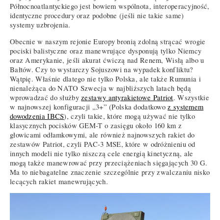
Północnoatlantyckiego jest bowiem wspólnota, interoperacyjność,
identyczne procedury oraz podobne (jeśli nie takie same)
systemy uzbrojenia.
Obecnie w naszym rejonie Europy bronią zdolną strącać wrogie
pociski balistyczne oraz manewrujące dysponują tylko Niemcy
oraz Amerykanie, jeśli akurat ćwiczą nad Renem, Wisłą albo u
Bałtów. Czy to wystarczy Sojuszowi na wypadek konfliktu?
Wątpię. Właśnie dlatego nie tylko Polska, ale także Rumunia i
nienależąca do NATO Szwecja w najbliższych latach będą
wprowadzać do służby
zestawy antyrakietowe Patriot
. Wszystkie
w najnowszej konfiguracji „3+” (Polska dodatkowo
z systemem
dowodzenia IBCS
), czyli takie, które mogą używać nie tylko
klasycznych pocisków GEM-T o zasięgu około 160 km z
głowicami odłamkowymi, ale również najnowszych rakiet do
zestawów Patriot, czyli PAC-3 MSE, które w odróżnieniu od
innych modeli nie tylko niszczą cele energią kinetyczną, ale
mogą także manewrować przy przeciążeniach sięgających 30 G.
Ma to niebagatelne znaczenie szczególnie przy zwalczaniu nisko
lecących rakiet manewrujących.