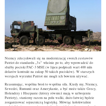
Niemcy zdecydowali się na modernizację swoich zestawów
Patriot do standardu „3+” właśnie po to, aby wprowadzić do
służby pociski PAC-3 MSE (w lipcu podpisali wart 400 mln
dolarów kontrakt na zakup 50 takich pocisków). W starszych
wersjach wyrzutni Patriot nie mogli ich bowiem używać.
Reasumując, wspólna broń to wspólna siła. Kiedy my, Niemcy,
Szwedzi, Rumunii oraz Amerykanie, a być może także Grecy,
Holendrzy i Hiszpanie (którzy również mają w uzbrojeniu
Patrioty), staniemy razem na polu walki, dużo łatwiej będzie
zorganizować sojuszniczą logistykę. Mówiąc kolokwialnie