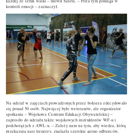
każdej ze sztuk walki – mówił Saleta. – Poza tym pomaga w
kontroli emocji – zaznaczył.
Na udział w zajęciach prowadzonych przez boksera zdecydowało
się ponad 50 osób. Najwięcej było weteranów, ale organizator
spotkania – Wojskowe Centrum Edukacji Obywatelskiej –
zaprosiło do udziału także wojskowych instruktorów WF-u i
podchorążych z AWL-u. – Zależy nam na tym, aby wiedza, którą
przekazują nasi trenerzy, znalazła szerokie grono odbiorców,