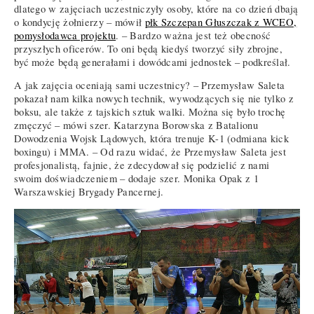
dlatego w zajęciach uczestniczyły osoby, które na co dzień dbają
o kondycję żołnierzy – mówił
płk Szczepan Głuszczak z WCEO,
pomysłodawca projektu
. – Bardzo ważna jest też obecność
przyszłych oficerów. To oni będą kiedyś tworzyć siły zbrojne,
być może będą generałami i dowódcami jednostek – podkreślał.
A jak zajęcia oceniają sami uczestnicy? – Przemysław Saleta
pokazał nam kilka nowych technik, wywodzących się nie tylko z
boksu, ale także z tajskich sztuk walki. Można się było trochę
zmęczyć – mówi szer. Katarzyna Borowska z Batalionu
Dowodzenia Wojsk Lądowych, która trenuje K-1 (odmiana kick
boxingu) i MMA. – Od razu widać, że Przemysław Saleta jest
profesjonalistą, fajnie, że zdecydował się podzielić z nami
swoim doświadczeniem – dodaje szer. Monika Opak z 1
Warszawskiej Brygady Pancernej.