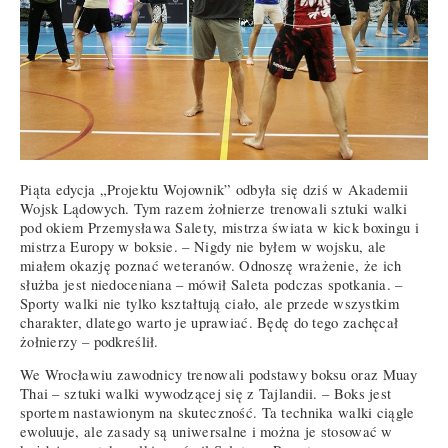
Piąta edycja „Projektu Wojownik” odbyła się dziś w Akademii
Wojsk Lądowych. Tym razem żołnierze trenowali sztuki walki
pod okiem Przemysława Salety, mistrza świata w kick boxingu i
mistrza Europy w boksie. – Nigdy nie byłem w wojsku, ale
miałem okazję poznać weteranów. Odnoszę wrażenie, że ich
służba jest niedoceniana – mówił Saleta podczas spotkania. –
Sporty walki nie tylko kształtują ciało, ale przede wszystkim
charakter, dlatego warto je uprawiać. Będę do tego zachęcał
żołnierzy – podkreślił.
We Wrocławiu zawodnicy trenowali podstawy boksu oraz Muay
Thai – sztuki walki wywodzącej się z Tajlandii. – Boks jest
sportem nastawionym na skuteczność. Ta technika walki ciągle
ewoluuje, ale zasady są uniwersalne i można je stosować w