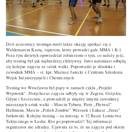
Dziś uczestnicy treningu mieli także okazję spotkać się z
Waldemarem Kastą, raperem, który prowadzi gale MMA i K-1.
Poza tym dietetyk opowiedział żołnierzom o tym, co należy jeść,
aby trening był jak najbardziej efektywny. Jutro natomiast odbędą
się kolejne zajęcia ze sztuk walki. Poprowadzi je dżudoka i
zawodnik MMA – st. kpr. Mariusz Janicki z Centrum Szkolenia
Wojsk Inżynieryjnych i Chemicznych.
Trening we Wrocławiu był piąty w ramach cyklu „Projekt
Wojownik”. Dotychczas zajęcia odbyły się w Zegrzu, Giżycku,
Gdyni i Szczecinie, a prowadzili je między innymi zawodnicy
mieszanych sztuk walki – Marcin Tybura, Piotr „Płetwal”
Hallmann, Marcin „Polish Zombie” Wrzosek i Łukasz „Juras”
Jurkowski. Kolejny trening – za miesiąc w 32 Bazie Lotnictwa
Taktycznego w Łasku. Kto go poprowadzi? Tej informacji
organizator nie zdradza. Ujawnia za to, że na zajęcia pod okiem