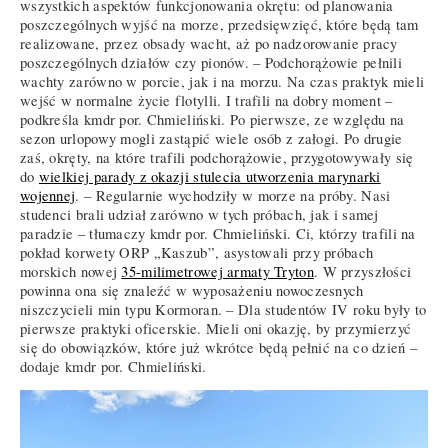
wszystkich aspektów funkcjonowania okrętu: od planowania
poszczególnych wyjść na morze, przedsięwzięć, które będą tam
realizowane, przez obsady wacht, aż po nadzorowanie pracy
poszczególnych działów czy pionów. – Podchorążowie pełnili
wachty zarówno w porcie, jak i na morzu. Na czas praktyk mieli
wejść w normalne życie flotylli. I trafili na dobry moment –
podkreśla kmdr por. Chmieliński. Po pierwsze, ze względu na
sezon urlopowy mogli zastąpić wiele osób z załogi. Po drugie
zaś, okręty, na które trafili podchorążowie, przygotowywały się
do
wielkiej parady z okazji stulecia utworzenia marynarki
wojennej
. – Regularnie wychodziły w morze na próby. Nasi
studenci brali udział zarówno w tych próbach, jak i samej
paradzie – tłumaczy kmdr por. Chmieliński. Ci, którzy trafili na
pokład korwety ORP „Kaszub”, asystowali przy próbach
morskich nowej
35-milimetrowej armaty Tryton
. W przyszłości
powinna ona się znaleźć w wyposażeniu nowoczesnych
niszczycieli min typu Kormoran. – Dla studentów IV roku były to
pierwsze praktyki oficerskie. Mieli oni okazję, by przymierzyć
się do obowiązków, które już wkrótce będą pełnić na co dzień –
dodaje kmdr por. Chmieliński.