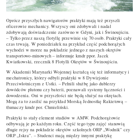
Oprócz przyszłych nawigatorów praktyki mają też przyszli
oficerowie mechanicy. Wszyscy oni zdobywali i nadal
zdobywają doświadczenie zarówno w Gdyni, jak i Świnoujściu.
– Tylko przez naszą flotyllę przewinie się 70 osób. Praktyki cały
czas trwają. W poniedziałek na przykład część podchorążych
wychodzi w morze na pokładzie jednego z naszych okrętów
transportowo-minowych – informuje kmdr ppor. Jacek
Kwiatkowski, rzecznik 8 Flotylli Okrętów w Świnoujściu.
W Akademii Marynarki Wojennej kształcą się też informatycy i
mechatronicy, którzy odbyli praktyki w 8 Dywizjonie
Przeciwlotniczym z Ustki. – Pełnili służbę jako dublerzy
dowódców plutonu czy baterii, poznawali systemy łączności i
dowodzenia. Oni w przyszłości nie będą służyć na okrętach.
Mogą za to zasilić na przykład Morską Jednostkę Rakietową –
tłumaczy kmdr por. Chmieliński.
Praktyki to stały element studiów w AMW. Podchorążowie
odbywają je po każdym roku. Część tego typu zajęć stanowią
długie rejsy na pokładzie okrętów szkolnych ORP „Wodnik” czy
ORP „Iskra”. – Studenci mają między innymi praktykę