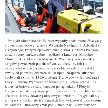
– Praktyki oficerskie dla IV roku wypadły znakomicie. Wszyscy
z dwunastoosobowej grupy z Wydziału Nawigacji i Uzbrojenia
Okrętowego, którymi opiekowałem się wraz z dwoma kolegami,
dostali oceny bardzo dobre – podkreśla kmdr por. Mirosław
Chmieliński z Akademii Marynarki Wojennej. – A dowódcy
okrętów powiedzieli podchorążym, że chcieliby ich jak
najszybciej widzieć z powrotem u siebie – dodaje. Praktyki
trwały od początku czerwca do 20 lipca. Najpierw studenci
zdobywali szlify w 13 Dywizjonie Trałowców, który podlega 8
Flotylli Obrony Wybrzeża ze Świnoujścia. Potem przeszli na
jednostki bojowe ze stacjonującej po sąsiedzku 3 Flotylli
Okrętów. – Podchorążowie pełnili głównie funkcję dublerów tych
oficerów, którzy dowodzą okrętowymi działami. Przyglądali się
ich pracy z bliska, ale też samodzielnie wykonywali powierzone
im zadania – tłumaczy kmdr por. Chmieliński. Dotyczyły one