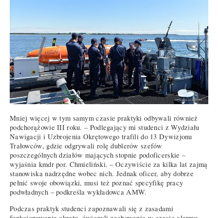
Mniej więcej w tym samym czasie praktyki odbywali również
podchorążowie III roku. – Podlegający mi studenci z Wydziału
Nawigacji i Uzbrojenia Okrętowego trafili do 13 Dywizjonu
Trałowców, gdzie odgrywali rolę dublerów szefów
poszczególnych działów mających stopnie podoficerskie –
wyjaśnia kmdr por. Chmieliński. – Oczywiście za kilka lat zajmą
stanowiska nadrzędne wobec nich. Jednak oficer, aby dobrze
pełnić swoje obowiązki, musi też poznać specyfikę pracy
podwładnych – podkreśla wykładowca AMW.
Podczas praktyk studenci zapoznawali się z zasadami
funkcjonowania okrętu, ćwiczyli zachowanie w czasie alarmu