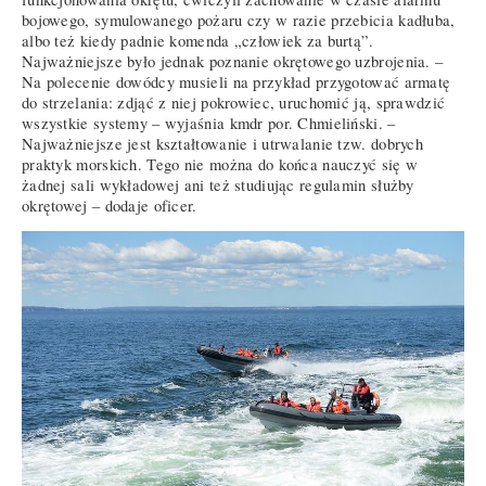
bojowego, symulowanego pożaru czy w razie przebicia kadłuba,
albo też kiedy padnie komenda „człowiek za burtą”.
Najważniejsze było jednak poznanie okrętowego uzbrojenia. –
Na polecenie dowódcy musieli na przykład przygotować armatę
do strzelania: zdjąć z niej pokrowiec, uruchomić ją, sprawdzić
wszystkie systemy – wyjaśnia kmdr por. Chmieliński. –
Najważniejsze jest kształtowanie i utrwalanie tzw. dobrych
praktyk morskich. Tego nie można do końca nauczyć się w
żadnej sali wykładowej ani też studiując regulamin służby
okrętowej – dodaje oficer.