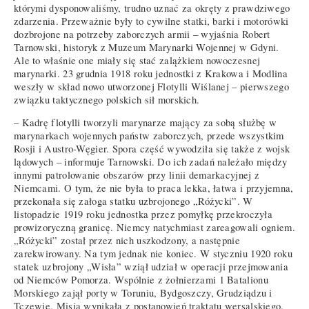
którymi dysponowaliśmy, trudno uznać za okręty z prawdziwego
zdarzenia. Przeważnie były to cywilne statki, barki i motorówki
dozbrojone na potrzeby zaborczych armii – wyjaśnia Robert
Tarnowski, historyk z Muzeum Marynarki Wojennej w Gdyni.
Ale to właśnie one miały się stać zalążkiem nowoczesnej
marynarki. 23 grudnia 1918 roku jednostki z Krakowa i Modlina
weszły w skład nowo utworzonej Flotylli Wiślanej – pierwszego
związku taktycznego polskich sił morskich.
– Kadrę flotylli tworzyli marynarze mający za sobą służbę w
marynarkach wojennych państw zaborczych, przede wszystkim
Rosji i Austro-Węgier. Spora część wywodziła się także z wojsk
lądowych – informuje Tarnowski. Do ich zadań należało między
innymi patrolowanie obszarów przy linii demarkacyjnej z
Niemcami. O tym, że nie była to praca lekka, łatwa i przyjemna,
przekonała się załoga statku uzbrojonego „Różycki”. W
listopadzie 1919 roku jednostka przez pomyłkę przekroczyła
prowizoryczną granicę. Niemcy natychmiast zareagowali ogniem.
„Różycki” został przez nich uszkodzony, a następnie
zarekwirowany. Na tym jednak nie koniec. W styczniu 1920 roku
statek uzbrojony „Wisła” wziął udział w operacji przejmowania
od Niemców Pomorza. Wspólnie z żołnierzami 1 Batalionu
Morskiego zajął porty w Toruniu, Bydgoszczy, Grudziądzu i
Tczewie. Misja wynikała z postanowień traktatu wersalskiego.