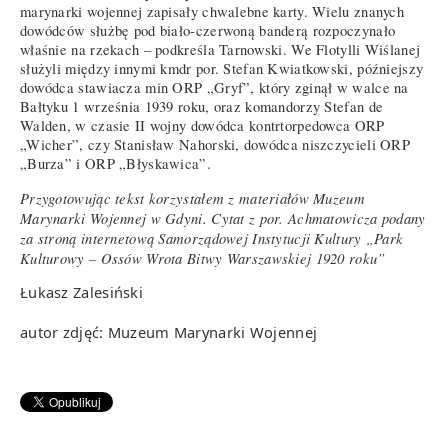
marynarki wojennej zapisały chwalebne karty. Wielu znanych
dowódców służbę pod biało-czerwoną banderą rozpoczynało
właśnie na rzekach – podkreśla Tarnowski. We Flotylli Wiślanej
służyli między innymi kmdr por. Stefan Kwiatkowski, późniejszy
dowódca stawiacza min ORP „Gryf”, który zginął w walce na
Bałtyku 1 września 1939 roku, oraz komandorzy Stefan de
Walden, w czasie II wojny dowódca kontrtorpedowca ORP
„Wicher”, czy Stanisław Nahorski, dowódca niszczycieli ORP
„Burza” i ORP „Błyskawica”.
Przygotowując tekst korzystałem z materiałów Muzeum
Marynarki Wojennej w Gdyni. Cytat z por. Achmatowicza podany
za stroną internetową Samorządowej Instytucji Kultury „Park
Kulturowy – Ossów Wrota Bitwy Warszawskiej 1920 roku”
Łukasz Zalesiński
autor zdjęć: Muzeum Marynarki Wojennej