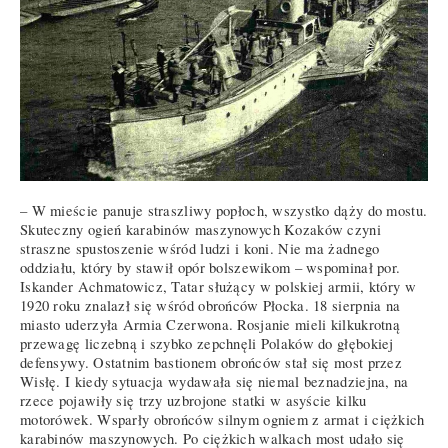
– W mieście panuje straszliwy popłoch, wszystko dąży do mostu.
Skuteczny ogień karabinów maszynowych Kozaków czyni
straszne spustoszenie wśród ludzi i koni. Nie ma żadnego
oddziału, który by stawił opór bolszewikom – wspominał por.
Iskander Achmatowicz, Tatar służący w polskiej armii, który w
1920 roku znalazł się wśród obrońców Płocka. 18 sierpnia na
miasto uderzyła Armia Czerwona. Rosjanie mieli kilkukrotną
przewagę liczebną i szybko zepchnęli Polaków do głębokiej
defensywy. Ostatnim bastionem obrońców stał się most przez
Wisłę. I kiedy sytuacja wydawała się niemal beznadziejna, na
rzece pojawiły się trzy uzbrojone statki w asyście kilku
motorówek. Wsparły obrońców silnym ogniem z armat i ciężkich
karabinów maszynowych. Po ciężkich walkach most udało się