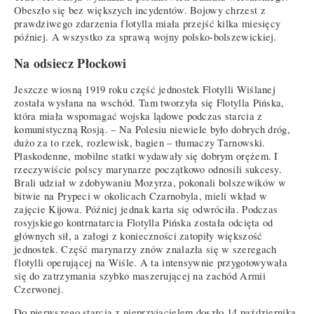
Obeszło się bez większych incydentów. Bojowy chrzest z
prawdziwego zdarzenia flotylla miała przejść kilka miesięcy
później. A wszystko za sprawą wojny polsko-bolszewickiej.
Na odsiecz Płockowi
Jeszcze wiosną 1919 roku część jednostek Flotylli Wiślanej
została wysłana na wschód. Tam tworzyła się Flotylla Pińska,
która miała wspomagać wojska lądowe podczas starcia z
komunistyczną Rosją. – Na Polesiu niewiele było dobrych dróg,
dużo za to rzek, rozlewisk, bagien – tłumaczy Tarnowski.
Płaskodenne, mobilne statki wydawały się dobrym orężem. I
rzeczywiście polscy marynarze początkowo odnosili sukcesy.
Brali udział w zdobywaniu Mozyrza, pokonali bolszewików w
bitwie na Prypeci w okolicach Czarnobyla, mieli wkład w
zajęcie Kijowa. Później jednak karta się odwróciła. Podczas
rosyjskiego kontrnatarcia Flotylla Pińska została odcięta od
głównych sił, a załogi z konieczności zatopiły większość
jednostek. Część marynarzy znów znalazła się w szeregach
flotylli operującej na Wiśle. A ta intensywnie przygotowywała
się do zatrzymania szybko maszerującej na zachód Armii
Czerwonej.
Do pierwszego starcia z nieprzyjacielem doszło 14 października