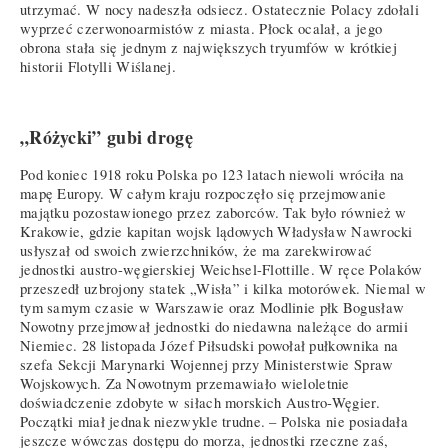
utrzymać. W nocy nadeszła odsiecz. Ostatecznie Polacy zdołali
wyprzeć czerwonoarmistów z miasta. Płock ocalał, a jego
obrona stała się jednym z największych tryumfów w krótkiej
historii Flotylli Wiślanej.
„Różycki” gubi drogę
Pod koniec 1918 roku Polska po 123 latach niewoli wróciła na
mapę Europy. W całym kraju rozpoczęło się przejmowanie
majątku pozostawionego przez zaborców. Tak było również w
Krakowie, gdzie kapitan wojsk lądowych Władysław Nawrocki
usłyszał od swoich zwierzchników, że ma zarekwirować
jednostki austro-węgierskiej Weichsel-Flottille. W ręce Polaków
przeszedł uzbrojony statek „Wisła” i kilka motorówek. Niemal w
tym samym czasie w Warszawie oraz Modlinie płk Bogusław
Nowotny przejmował jednostki do niedawna należące do armii
Niemiec. 28 listopada Józef Piłsudski powołał pułkownika na
szefa Sekcji Marynarki Wojennej przy Ministerstwie Spraw
Wojskowych. Za Nowotnym przemawiało wieloletnie
doświadczenie zdobyte w siłach morskich Austro-Węgier.
Początki miał jednak niezwykle trudne. – Polska nie posiadała
jeszcze wówczas dostępu do morza, jednostki rzeczne zaś,