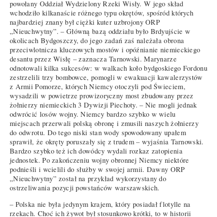
powołany Oddział Wydzielony Rzeki Wisły. W jego skład
wchodziło kilkanaście różnego typu okrętów, spośród których
najbardziej znany był ciężki kuter uzbrojony ORP
„Nieuchwytny”. – Główną bazą oddziału było Brdyujście w
okolicach Bydgoszczy, do jego zadań zaś należała obrona
przeciwlotnicza kluczowych mostów i opóźnianie niemieckiego
desantu przez Wisłę – zaznacza Tarnowski. Marynarze
odnotowali kilka sukcesów: w walkach koło bydgoskiego Fordonu
zestrzelili trzy bombowce, pomogli w ewakuacji kawalerzystów
z Armii Pomorze, których Niemcy otoczyli pod Świeciem,
wysadzili w powietrze prowizoryczny most zbudowany przez
żołnierzy niemieckich 3 Dywizji Piechoty. – Nie mogli jednak
odwrócić losów wojny. Niemcy bardzo szybko w wielu
miejscach przerwali polską obronę i zmusili naszych żołnierzy
do odwrotu. Do tego niski stan wody spowodowany upałem
sprawił, że okręty poruszały się z trudem – wyjaśnia Tarnowski.
Bardzo szybko też ich dowódcy wydali rozkaz zatopienia
jednostek. Po zakończeniu wojny obronnej Niemcy niektóre
podnieśli i wcielili do służby w swojej armii. Dawny ORP
„Nieuchwytny” został na przykład wykorzystany do
ostrzeliwania pozycji powstańców warszawskich.
– Polska nie była jedynym krajem, który posiadał flotylle na
rzekach. Choć ich żywot był stosunkowo krótki, to w historii