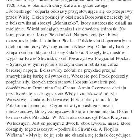
1920 roku, w okolicach Góry Kalwarii, gdzie załoga
„Sobieskiego” odparła oddziały przygotowujące się do przeprawy
przez Wisłę. Dzień później w okolicach Bobrownik zaciekły bój
z bolszewikami stoczył „Moniuszko”, który ostatecznie osiadł na
mieliźnie. Wśród poległych znalazł się dowódca jednostki 20-
letni ppor. mar. Jerzy Pieszkański. Najpoważniejszą bitwą
okazała się jednak batalia o Płock. – Polskie statki operowały na
odcinku pomiędzy Wyszogrodem a Nieszawą. Osłaniały barki z
zaopatrzeniem idące od strony Gdańska. Strzegły też mostów –
wyjaśnia Paweł Śliwiński, szef Towarzystwa Przyjaciół Płocka.
– Sytuacja w tym rejonie z każdym dniem robiła się coraz
bardziej napięta. Bolszewicy zdołali na przykład przejąć
amerykańską barkę z żywnością. Wreszcie pod Płock podeszły
potężne siły, których trzon stanowił korpus kawalerii pod
dowództwem Ormianina Gaj-Chana. Armia Czerwona chciała
przedrzeć się na drugą stronę Wisły i zaatakować od tyłu
Warszawę – dodaje. Po krwawej bitwie plany te udało się
Polakom udaremnić. – Ogromna w tym zasługa samych
mieszkańców, którzy zaangażowali się w obronę miasta. Docenił
to marszałek Piłsudski. W 1921 roku odznaczył Płock Krzyżem
Walecznych. Jest on jednym z dwóch, obok Lwowa, miast, które
dostąpiły tego zaszczytu – podkreśla Śliwiński. A Flotylla
Wiślana? – Myślę, że jej rola nie okazała się jednak decydująca