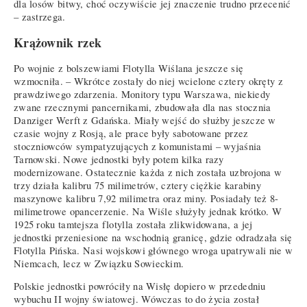
dla losów bitwy, choć oczywiście jej znaczenie trudno przecenić
– zastrzega.
Krążownik rzek
Po wojnie z bolszewiami Flotylla Wiślana jeszcze się
wzmocniła. – Wkrótce zostały do niej wcielone cztery okręty z
prawdziwego zdarzenia. Monitory typu Warszawa, niekiedy
zwane rzecznymi pancernikami, zbudowała dla nas stocznia
Danziger Werft z Gdańska. Miały wejść do służby jeszcze w
czasie wojny z Rosją, ale prace były sabotowane przez
stoczniowców sympatyzujących z komunistami – wyjaśnia
Tarnowski. Nowe jednostki były potem kilka razy
modernizowane. Ostatecznie każda z nich została uzbrojona w
trzy działa kalibru 75 milimetrów, cztery ciężkie karabiny
maszynowe kalibru 7,92 milimetra oraz miny. Posiadały też 8-
milimetrowe opancerzenie. Na Wiśle służyły jednak krótko. W
1925 roku tamtejsza flotylla została zlikwidowana, a jej
jednostki przeniesione na wschodnią granicę, gdzie odradzała się
Flotylla Pińska. Nasi wojskowi głównego wroga upatrywali nie w
Niemcach, lecz w Związku Sowieckim.
Polskie jednostki powróciły na Wisłę dopiero w przededniu
wybuchu II wojny światowej. Wówczas to do życia został