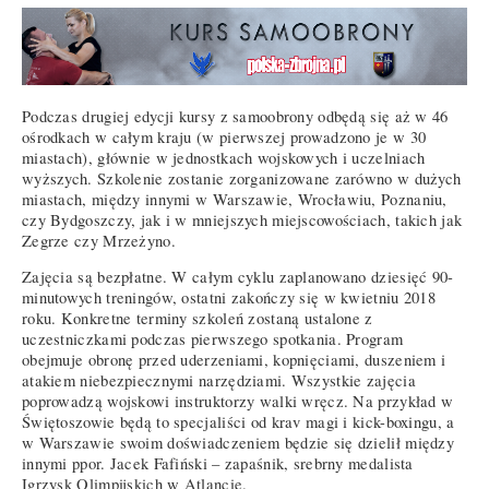
Podczas drugiej edycji kursy z samoobrony odbędą się aż w 46
ośrodkach w całym kraju (w pierwszej prowadzono je w 30
miastach), głównie w jednostkach wojskowych i uczelniach
wyższych. Szkolenie zostanie zorganizowane zarówno w dużych
miastach, między innymi w Warszawie, Wrocławiu, Poznaniu,
czy Bydgoszczy, jak i w mniejszych miejscowościach, takich jak
Zegrze czy Mrzeżyno.
Zajęcia są bezpłatne. W całym cyklu zaplanowano dziesięć 90-
minutowych treningów, ostatni zakończy się w kwietniu 2018
roku. Konkretne terminy szkoleń zostaną ustalone z
uczestniczkami podczas pierwszego spotkania. Program
obejmuje obronę przed uderzeniami, kopnięciami, duszeniem i
atakiem niebezpiecznymi narzędziami. Wszystkie zajęcia
poprowadzą wojskowi instruktorzy walki wręcz. Na przykład w
Świętoszowie będą to specjaliści od krav magi i kick-boxingu, a
w Warszawie swoim doświadczeniem będzie się dzielił między
innymi ppor. Jacek Fafiński – zapaśnik, srebrny medalista
Igrzysk Olimpijskich w Atlancie.