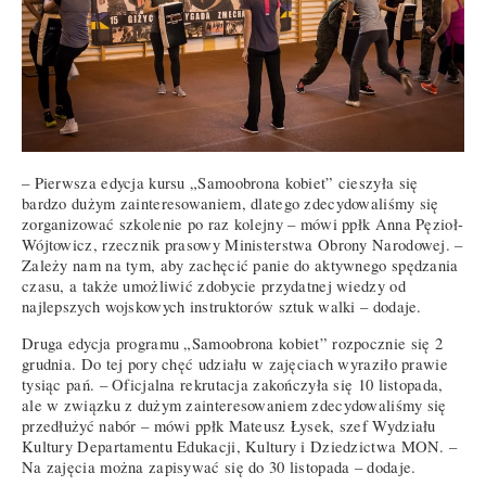
– Pierwsza edycja kursu „Samoobrona kobiet” cieszyła się
bardzo dużym zainteresowaniem, dlatego zdecydowaliśmy się
zorganizować szkolenie po raz kolejny – mówi ppłk Anna Pęzioł-
Wójtowicz, rzecznik prasowy Ministerstwa Obrony Narodowej. –
Zależy nam na tym, aby zachęcić panie do aktywnego spędzania
czasu, a także umożliwić zdobycie przydatnej wiedzy od
najlepszych wojskowych instruktorów sztuk walki – dodaje.
Druga edycja programu „Samoobrona kobiet” rozpocznie się 2
grudnia. Do tej pory chęć udziału w zajęciach wyraziło prawie
tysiąc pań. – Oficjalna rekrutacja zakończyła się 10 listopada,
ale w związku z dużym zainteresowaniem zdecydowaliśmy się
przedłużyć nabór – mówi ppłk Mateusz Łysek, szef Wydziału
Kultury Departamentu Edukacji, Kultury i Dziedzictwa MON. –
Na zajęcia można zapisywać się do 30 listopada – dodaje.