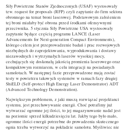
Siły Powietrzne Stanów Zjednoczonych (USAF) wystosowały
tzw. request for proposals (RFP) czyli zapytanie do firm sektora
obronnego na temat broni laserowej. Podstawowym założeniem
tej broni miałaby być obrona przed środkami ofensywnymi
przeciwnika. 5 stycznia Siły Powietrzne USA wystosowały
zapytanie będące częścią programu LANCE (Laser
Advancements for Next-generation Compact Environments),
którego celem jest przeprowadzenie badań i prac rozwojowych
niezbędnych do zaprojektowania, wyprodukowania i dostawy
niezawodnych i wytrzymałych laserów wysokiej mocy,
cechujących się doskonałą jakością promienia laserowego oraz
kompaktowym rozmiarem, w celu integracji na posiadanych
samolotach. W następnej fazie przeprowadzone mają zostać
testy w powietrzu takowych systemów w ramach fazy drugiej
ShiELD (Self-protect High Energy Laser Demonstrator) ADT
(Advanced Technology Demonstration).
Największym problemem, z jaki muszą rozwiązać projektanci
systemu, jest przechowywanie energii. Choć potrafimy już
wytwarzać ogromne jej ilości, to jej magazynowanie nadal jest
na poziomie sprzed kilkudziesięciu lat. Jakby tego było mało,
ogromne ilości energii potrzebne do prowadzenia skutecznego
ognia trzeba wytworzyć na pokładzie samolotu. Myśliwiec nie