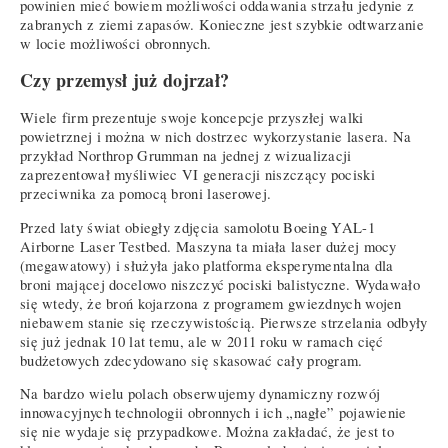
powinien mieć bowiem możliwości oddawania strzału jedynie z
zabranych z ziemi zapasów. Konieczne jest szybkie odtwarzanie
w locie możliwości obronnych.
Czy przemysł już dojrzał?
Wiele firm prezentuje swoje koncepcje przyszłej walki
powietrznej i można w nich dostrzec wykorzystanie lasera. Na
przykład Northrop Grumman na jednej z wizualizacji
zaprezentował myśliwiec VI generacji niszczący pociski
przeciwnika za pomocą broni laserowej.
Przed laty świat obiegły zdjęcia samolotu Boeing YAL-1
Airborne Laser Testbed. Maszyna ta miała laser dużej mocy
(megawatowy) i służyła jako platforma eksperymentalna dla
broni mającej docelowo niszczyć pociski balistyczne. Wydawało
się wtedy, że broń kojarzona z programem gwiezdnych wojen
niebawem stanie się rzeczywistością. Pierwsze strzelania odbyły
się już jednak 10 lat temu, ale w 2011 roku w ramach cięć
budżetowych zdecydowano się skasować cały program.
Na bardzo wielu polach obserwujemy dynamiczny rozwój
innowacyjnych technologii obronnych i ich „nagłe” pojawienie
się nie wydaje się przypadkowe. Można zakładać, że jest to