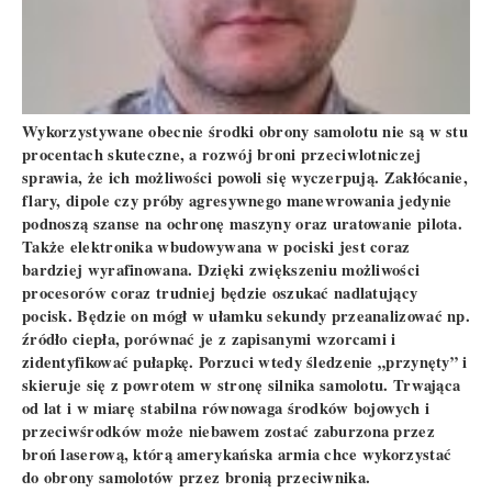
Wykorzystywane obecnie środki obrony samolotu nie są w stu
procentach skuteczne, a rozwój broni przeciwlotniczej
sprawia, że ich możliwości powoli się wyczerpują. Zakłócanie,
flary, dipole czy próby agresywnego manewrowania jedynie
podnoszą szanse na ochronę maszyny oraz uratowanie pilota.
Także elektronika wbudowywana w pociski jest coraz
bardziej wyrafinowana. Dzięki zwiększeniu możliwości
procesorów coraz trudniej będzie oszukać nadlatujący
pocisk. Będzie on mógł w ułamku sekundy przeanalizować np.
źródło ciepła, porównać je z zapisanymi wzorcami i
zidentyfikować pułapkę. Porzuci wtedy śledzenie „przynęty” i
skieruje się z powrotem w stronę silnika samolotu. Trwająca
od lat i w miarę stabilna równowaga środków bojowych i
przeciwśrodków może niebawem zostać zaburzona przez
broń laserową, którą amerykańska armia chce wykorzystać
do obrony samolotów przez bronią przeciwnika.