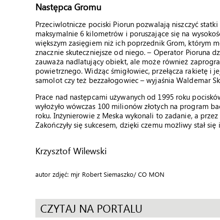
Następca Gromu
Przeciwlotnicze pociski Piorun pozwalają niszczyć stat
maksymalnie 6 kilometrów i poruszające się na wysokości
większym zasięgiem niż ich poprzednik Grom, którym m
znacznie skuteczniejsze od niego. – Operator Pioruna d
zauważa nadlatujący obiekt, ale może również zaprogr
powietrznego. Widząc śmigłowiec, przełącza rakietę i je
samolot czy też bezzałogowiec – wyjaśnia Waldemar Sk
Prace nad następcami używanych od 1995 roku pociskó
wyłożyło wówczas 100 milionów złotych na program bad
roku. Inżynierowie z Meska wykonali to zadanie, a przez
Zakończyły się sukcesem, dzięki czemu możliwy stał się
Krzysztof Wilewski
autor zdjęć: mjr Robert Siemaszko/ CO MON
CZYTAJ NA PORTALU