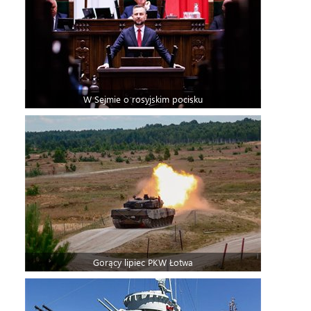
W Sejmie o rosyjskim pocisku
Gorący lipiec PKW Łotwa