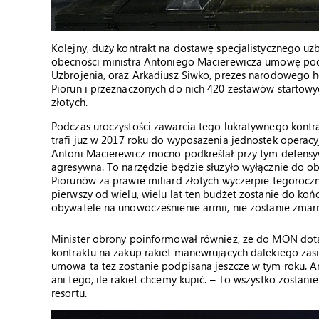
Kolejny, duży kontrakt na dostawę specjalistycznego uz
obecności ministra Antoniego Macierewicza umowę podpis
Uzbrojenia, oraz Arkadiusz Siwko, prezes narodowego h
Piorun i przeznaczonych do nich 420 zestawów startow
złotych.
Podczas uroczystości zawarcia tego lukratywnego kontr
trafi już w 2017 roku do wyposażenia jednostek operacy
Antoni Macierewicz mocno podkreślał przy tym defensyw
agresywna. To narzędzie będzie służyło wyłącznie do obr
Piorunów za prawie miliard złotych wyczerpie tegorocz
pierwszy od wielu, wielu lat ten budżet zostanie do koń
obywatele na unowocześnienie armii, nie zostanie zma
Minister obrony poinformował również, że do MON dota
kontraktu na zakup rakiet manewrujących dalekiego zasi
umowa ta też zostanie podpisana jeszcze w tym roku. Ant
ani tego, ile rakiet chcemy kupić. – To wszystko zostan
resortu.