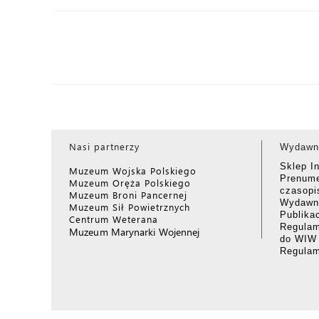
Nasi partnerzy
Wydawn
Sklep I
Muzeum Wojska Polskiego
Prenume
Muzeum Oręża Polskiego
czasop
Muzeum Broni Pancernej
Wydawni
Muzeum Sił Powietrznych
Publika
Centrum Weterana
Regulam
Muzeum Marynarki Wojennej
do WIW
Regula