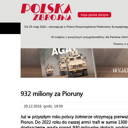
moja polska zbrojna
Od 25 maja 2018 r. obowiązuje w Polsce Rozporządzenie Parlamentu Europejskieg
Armia
Poligon
Sprzęt
Misje
Polityka
Prawo
W związku z powyższym przygotowaliśmy dla Państwa inform
Prosimy o 
932 miliony za Pioruny
20.12.2016, godz. 19:50
Już w przyszłym roku polscy żołnierze otrzymają pierws
Piorun. Do 2022 roku do naszej armii trafi w sumie 130
dostarczenie, wartą ponad 930 milionów złotych, podpis