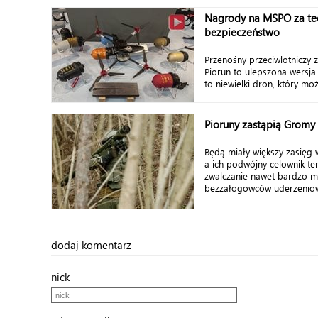
Nagrody na MSPO za tec
bezpieczeństwo
Przenośny przeciwlotniczy 
Piorun to ulepszona wersja
to niewielki dron, który moż
Pioruny zastąpią Gromy
Będą miały większy zasięg w
a ich podwójny celownik te
zwalczanie nawet bardzo ma
bezzałogowców uderzeniowy
dodaj komentarz
nick