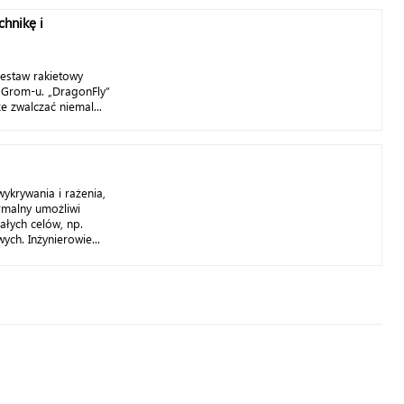
hnikę i
zestaw rakietowy
 Grom-u. „DragonFly”
e zwalczać niemal...
ykrywania i rażenia,
rmalny umożliwi
łych celów, np.
ch. Inżynierowie...