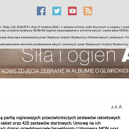
o i Rady (UE) 2016/679 z dnia 27 kwietnia 2016 r. w sprawie ochrony osób fizycznych w związku z 
Świat
Społeczność
Sport
Historia
Galerie
Wideo
ENGLI
oraz uchylenia dyrektywy 95/46/WE (ogólne rozporządzenie o ochronie danych, zwane także RODO).
acje dotyczące przetwarzania przez Wojskowy Instytut Wydawniczy Państwa danych osobowych. Pro
zaakceptowanie warunków przetwarzania danych osobowych przez Wojskowych Instytut Wydawniczy
A
A
A
zą partię najnowszych przeciwlotniczych zestawów rakietowych
0 rakiet oraz 420 zestawów startowych. Umowę na ich
ali dzisiaj przedstawiciele Inspektoratu Uzbrojenia MON oraz