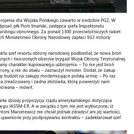
brojenia dla Wojska Polskiego zawarto w siedzibie PGZ. W
ali płk Piotr Imański, zastępca szefa Inspektoratu
oldingu obronnego. Za ponad 1300 przeciwlotniczych rakiet
ych Ministerstwo Obrony Narodowej zapłaci 932 miliony
aktu szef resortu obrony narodowej podkreślał, że nowa broń
jnych i tworzonych obecnie brygad Wojsk Obrony Terytorialnej.
ny charakter kupowanego uzbrojenia. – To nie jest broń
ony, a nie do ataku – zaznaczył minister. Dodał, że zakup
ny budżet na zakupy modernizujące polską armię. – Po raz
ca zrealizowany i żadna złotówka, którą powierzyli nam
rnowana – mówił.
rła dzisiaj propozycja rządu amerykańskiego dotycząca
ęgu JASSM-ER. A w związku z tym nie jest wykluczone, iż
oni Macierewicz nie chciał jednak zdradzić ani jej wartości,
ie ujawnione przy podpisywaniu kontraktu – zadeklarował szef