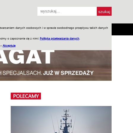
przetwarzaniem danych osobowych i w sprawie swobodnego przepływu takich danych
SH
SKLEP
Jednodniówki
Praca w WIW
simy o zapoznanie się z nimi:
Polityka przetwarzania danych
.
 –
Akceptuję
POLECAMY