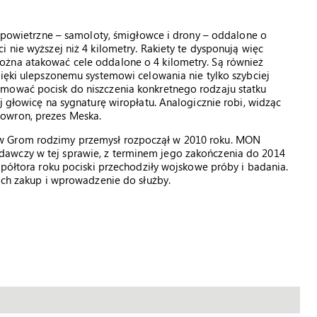
ki powietrzne – samoloty, śmigłowce i drony – oddalone o
 nie wyższej niż 4 kilometry. Rakiety te dysponują więc
ożna atakować cele oddalone o 4 kilometry. Są również
zięki ulepszonemu systemowi celowania nie tylko szybciej
amować pocisk do niszczenia konkretnego rodzaju statku
j głowicę na sygnaturę wiropłatu. Analogicznie robi, widząc
owron, prezes Meska.
w Grom rodzimy przemysł rozpoczął w 2010 roku. MON
awczy w tej sprawie, z terminem jego zakończenia do 2014
 półtora roku pociski przechodziły wojskowe próby i badania.
 ich zakup i wprowadzenie do służby.