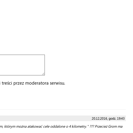
treści przez moderatora serwisu.
20.12.2016, godz. 19:43
om, którym można atakować cele oddalone o 4 kilometry." ??? Przecież Grom ma