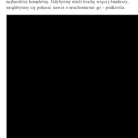
najbardziej kompletny. Gdybyśmy mieli trochę więcej funduszy,
moglibyśmy się pokusić nawet o uruchomienie go – podkreśla.