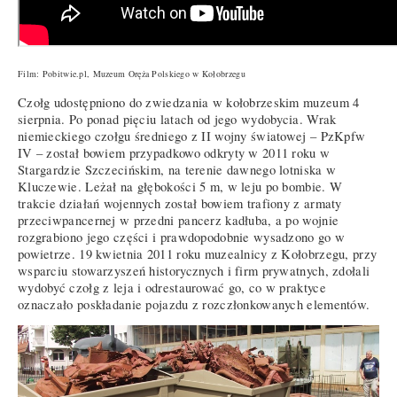
Film: Pobitwie.pl, Muzeum Oręża Polskiego w Kołobrzegu
Czołg udostępniono do zwiedzania w kołobrzeskim muzeum 4
sierpnia. Po ponad pięciu latach od jego wydobycia. Wrak
niemieckiego czołgu średniego z II wojny światowej – PzKpfw
IV – został bowiem przypadkowo odkryty w 2011 roku w
Stargardzie Szczecińskim, na terenie dawnego lotniska w
Kluczewie. Leżał na głębokości 5 m, w leju po bombie. W
trakcie działań wojennych został bowiem trafiony z armaty
przeciwpancernej w przedni pancerz kadłuba, a po wojnie
rozgrabiono jego części i prawdopodobnie wysadzono go w
powietrze. 19 kwietnia 2011 roku muzealnicy z Kołobrzegu, przy
wsparciu stowarzyszeń historycznych i firm prywatnych, zdołali
wydobyć czołg z leja i odrestaurować go, co w praktyce
oznaczało poskładanie pojazdu z rozczłonkowanych elementów.